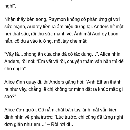
nghĩ”.
Nhận thấy bên trong, Raymon không có phản ứng gì với
sức mạnh, Audrey liền ra ám hiệu dừng lại. Anders hít một
hơi thật sâu, rồi thu sức mạnh về. Ánh mắt Audrey buồn
hẳn, cô dựa vào tường, một tay che mặt:
“Vậy là…phong ấn của cha đã có tác dụng…”. Alice nhìn
Anders, rồi nói: “Em vất vả rồi, chuyện thẩm vấn hắn thì để
cho chị lo”.
Alice định quay đi, thì Anders gặng hỏi: “Anh Ethan thành
ra như vậy, chẳng lẽ chị không tự mình đặt ra khúc mắc gì
sao?”
Alice đơ người. Cô nắm chặt bàn tay, ánh mắt vẫn kiên
định nhìn về phía trước: “Lúc trước, chị cũng đã từng nghĩ
đơn giản như em…” – Rồi rời đi…