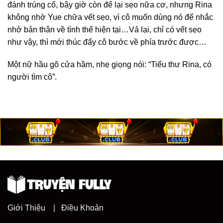
đánh trúng cổ, bây giờ còn để lại sẹo nữa cơ, nhưng Rina
không nhờ Yue chữa vết sẹo, vì cô muốn dùng nó để nhắc
nhở bản thân về tình thế hiện tại…Vả lại, chỉ có vết sẹo
như vậy, thì mới thúc đẩy cô bước về phía trước được…
Một nữ hầu gõ cửa hầm, nhẹ giọng nói: “Tiểu thư Rina, có
người tìm cô”.
Giới Thiệu
|
Điều Khoản