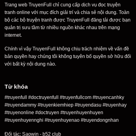
Trang web TruyenFull chỉ cung cấp dịch vụ đọc truyện
tranh online với mục đích giải trí và chia sẻ nội dung. Toàn
bộ các bộ truyện tranh được TruyenFull đăng tải được bạn
quản trị sưu tầm từ nhiều nguồn khác nhau trên mạng
internet.
Chính vì vậy TruyenFull không chịu trách nhiệm về vấn đề
bản quyền hay chúng tôi không tuyên bố quyền sở hữu đối
với bất kỳ nội dung nào.
Từ khóa
#truyenfull #doctruyenfull #truyenfullcom #truyencanhky
#truyendammy #truyenkiemhiep #truyendasu #truyenhay
#truyenonline #doctruyen #truyenhuyenhuyen
#truyenhuyennghi #truyenhuyenao #truyendongnhan
Đối tác:
Saowin
-
b52 club