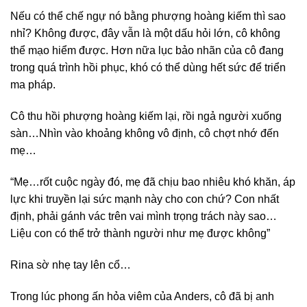
Nếu có thể chế ngự nó bằng phượng hoàng kiếm thì sao
nhỉ? Không được, đây vẫn là một dấu hỏi lớn, cô không
thể mạo hiểm được. Hơn nữa lục bảo nhãn của cô đang
trong quá trình hồi phục, khó có thể dùng hết sức để triển
ma pháp.
Cô thu hồi phượng hoàng kiếm lại, rồi ngả người xuống
sàn…Nhìn vào khoảng không vô định, cô chợt nhớ đến
mẹ…
“Mẹ…rốt cuộc ngày đó, mẹ đã chịu bao nhiêu khó khăn, áp
lực khi truyền lại sức mạnh này cho con chứ? Con nhất
định, phải gánh vác trên vai mình trọng trách này sao…
Liệu con có thể trở thành người như mẹ được không”
Rina sờ nhẹ tay lên cổ…
Trong lúc phong ấn hỏa viêm của Anders, cô đã bị anh