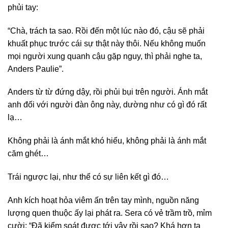
phủi tay:
“Chà, trách ta sao. Rồi đến một lúc nào đó, cậu sẽ phải
khuất phục trước cái sự thật này thôi. Nếu không muốn
mọi người xung quanh cậu gặp nguy, thì phải nghe ta,
Anders Paulie”.
Anders từ từ đứng dậy, rồi phủi bụi trên người. Ánh mắt
anh đối với người đàn ông này, dường như có gì đó rất
lạ…
Không phải là ánh mắt khó hiểu, không phải là ánh mắt
căm ghét…
Trái ngược lại, như thể có sự liên kết gì đó…
Anh kích hoạt hỏa viêm ấn trên tay mình, nguồn năng
lượng quen thuộc ấy lại phát ra. Sera có vẻ trầm trồ, mỉm
cười: “Đã kiểm soát được tới vậy rồi sao? Khá hơn ta