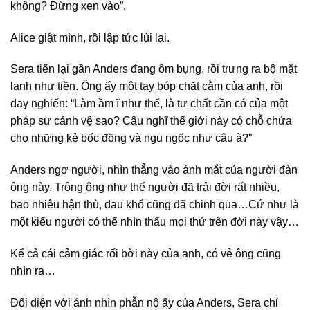
không? Đừng xen vào”.
Alice giật mình, rồi lập tức lùi lại.
Sera tiến lại gần Anders đang ôm bụng, rồi trưng ra bộ mặt
lạnh như tiền. Ông ấy một tay bóp chặt cằm của anh, rồi
đay nghiến: “Làm ầm ĩ như thế, là tư chất cần có của một
pháp sư cảnh vệ sao? Cậu nghĩ thế giới này có chỗ chứa
cho những kẻ bốc đồng và ngu ngốc như cậu à?”
Anders ngơ người, nhìn thẳng vào ánh mắt của người đàn
ông này. Trông ông như thể người đã trải đời rất nhiều,
bao nhiêu hận thù, đau khổ cũng đã chinh qua…Cứ như là
một kiểu người có thể nhìn thấu mọi thứ trên đời này vậy…
Kể cả cái cảm giác rối bời này của anh, có vẻ ông cũng
nhìn ra…
Đối diện với ánh nhìn phẫn nộ ấy của Anders, Sera chỉ