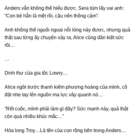
Anders vẫn không thể hiểu được. Sera túm lấy vai anh:
“Con bé hẳn là mệt rồi, cậu nên thông cảm”.
Anh không thể nguôi ngoai nỗi lòng này được, nhưng quả
thật sau từng ấy chuyện xảy ra, Alice cũng dần kiệt sức
rồi…
…
Dinh thự của gia tộc Lowry…
Alice ngồi trước thanh kiếm phượng hoàng của mình, cô
đặt nhẹ tay lên nguồn ma lực vây quanh nó…
“Rốt cuộc, mình phải làm gì đây? Sức mạnh này, quả thật
còn quá nhiều khúc mắc…”
Hỏa long Troy…Là tên của con rồng bên trong Anders…