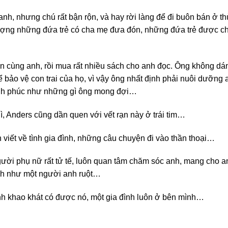
nh, nhưng chú rất bận rộn, và hay rời làng để đi buôn bán ở t
h tượng những đứa trẻ có cha mẹ đưa đón, những đứa trẻ được ch
ện cùng anh, rồi mua rất nhiều sách cho anh đọc. Ông không dám
 bảo vệ con trai của họ, vì vậy ông nhất định phải nuôi dưỡng an
hạnh phúc như những gì ông mong đợi…
ì, Anders cũng dần quen với vết rạn này ở trái tim…
h viết về tình gia đình, những câu chuyện đi vào thần thoại…
người phụ nữ rất tử tế, luôn quan tâm chăm sóc anh, mang cho 
anh như một người anh ruột…
nh khao khát có được nó, một gia đình luôn ở bên mình…