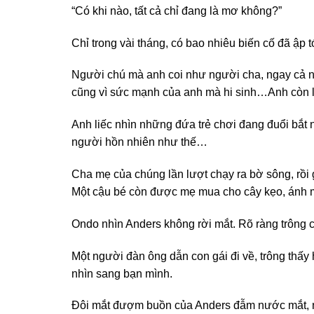
“Có khi nào, tất cả chỉ đang là mơ không?”
Chỉ trong vài tháng, có bao nhiêu biến cố đã ập 
Người chú mà anh coi như người cha, ngay cả ngô
cũng vì sức mạnh của anh mà hi sinh…Anh còn 
Anh liếc nhìn những đứa trẻ chơi đang đuổi bắt
người hồn nhiên như thế…
Cha mẹ của chúng lần lượt chạy ra bờ sông, rồi 
Một cậu bé còn được mẹ mua cho cây kẹo, ánh mắ
Ondo nhìn Anders không rời mắt. Rõ ràng trông cá
Một người đàn ông dẫn con gái đi về, trông thấy 
nhìn sang bạn mình.
Đôi mắt đượm buồn của Anders đẫm nước mắt, như