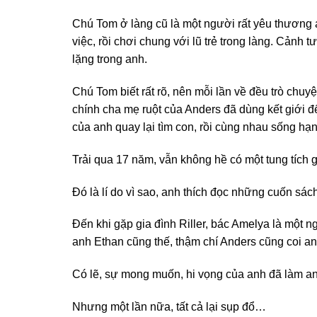
Chú Tom ở làng cũ là một người rất yêu thương a
việc, rồi chơi chung với lũ trẻ trong làng. Cản
lặng trong anh.
Chú Tom biết rất rõ, nên mỗi lần về đều trò chuy
chính cha mẹ ruột của Anders đã dùng kết giới để
của anh quay lại tìm con, rồi cùng nhau sống 
Trải qua 17 năm, vẫn không hề có một tung tích g
Đó là lí do vì sao, anh thích đọc những cuốn sác
Đến khi gặp gia đình Riller, bác Amelya là một 
anh Ethan cũng thế, thậm chí Anders cũng coi 
Có lẽ, sự mong muốn, hi vọng của anh đã làm a
Nhưng một lần nữa, tất cả lại sụp đổ…