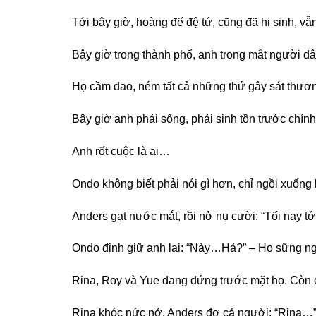
Tới bây giờ, hoàng đế đệ tứ, cũng đã hi sinh, v
Bây giờ trong thành phố, anh trong mắt người d
Họ cầm dao, ném tất cả những thứ gây sát thư
Bây giờ anh phải sống, phải sinh tồn trước chí
Anh rốt cuộc là ai…
Ondo không biết phải nói gì hơn, chỉ ngồi xuốn
Anders gạt nước mắt, rồi nở nụ cười: “Tối nay tớ
Ondo định giữ anh lại: “Này…Hả?” – Họ sững n
Rina, Roy và Yue đang đứng trước mặt họ. Còn 
Rina khóc nức nở. Anders đơ cả người: “Rina…”