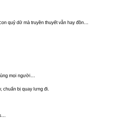
à con quỷ dữ mà truyền thuyết vẫn hay đồn…
n cùng mọi người…
, chuẩn bị quay lưng đi.
rs…