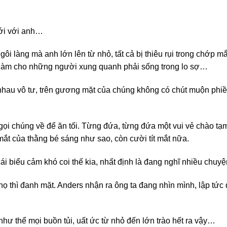
tới với anh…
i làng mà anh lớn lên từ nhỏ, tất cả bị thiêu rụi trong chớp mắ
làm cho những người xung quanh phải sống trong lo sợ…
 nhau vô tư, trên gương mặt của chúng không có chút muộn phiề
gọi chúng về để ăn tối. Từng đứa, từng đứa một vui vẻ chào tạ
t của thằng bé sáng như sao, còn cười tít mắt nữa.
i biểu cảm khó coi thế kia, nhất định là đang nghĩ nhiều chuyện
họ thì đanh mặt. Anders nhận ra ông ta đang nhìn mình, lập tức 
 thể mọi buồn tủi, uất ức từ nhỏ đến lớn trào hết ra vậy…