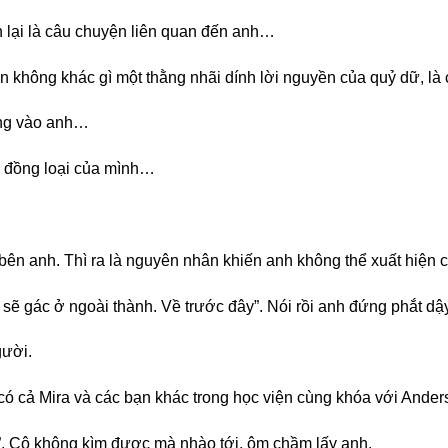
ẫn lại là câu chuyện liên quan đến anh…
ân không khác gì một thằng nhãi dính lời nguyền của quỷ dữ, l
ơng vào anh…
nh đồng loại của mình…
g bên anh. Thì ra là nguyên nhân khiến anh không thể xuất hiệ
 sẽ gác ở ngoài thành. Về trước đây”. Nói rồi anh đứng phắt dậy
gười.
có cả Mira và các bạn khác trong học viện cùng khóa với Ande
. Cô không kìm được mà nhào tới, ôm chầm lấy anh.