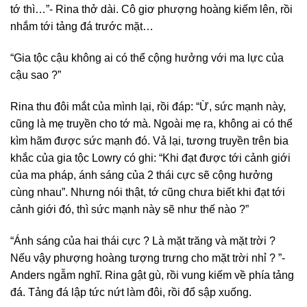
tớ thì…”- Rina thở dài. Cô giơ phượng hoàng kiếm lên, rồi
nhắm tới tảng đá trước mặt…
“Gia tộc cậu không ai có thể cộng hưởng với ma lực của
cậu sao ?”
Rina thu đôi mắt của mình lại, rồi đáp: “Ừ, sức mạnh này,
cũng là mẹ truyền cho tớ mà. Ngoài mẹ ra, không ai có thể
kìm hãm được sức mạnh đó. Vả lại, tương truyền trên bia
khắc của gia tộc Lowry có ghi: “Khi đạt được tới cảnh giới
của ma pháp, ánh sáng của 2 thái cực sẽ cộng hưởng
cùng nhau”. Nhưng nói thật, tớ cũng chưa biết khi đạt tới
cảnh giới đó, thì sức mạnh này sẽ như thế nào ?”
“Ánh sáng của hai thái cực ? Là mặt trăng và mặt trời ?
Nếu vậy phượng hoàng tượng trưng cho mặt trời nhỉ ? ”-
Anders ngẫm nghĩ. Rina gật gù, rồi vung kiếm về phía tảng
đá. Tảng đá lập tức nứt làm đôi, rồi đổ sập xuống.