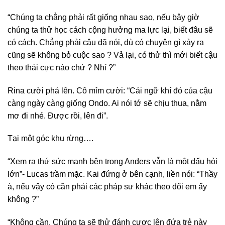
“Chúng ta chẳng phải rất giống nhau sao, nếu bây giờ
chúng ta thử học cách cộng hưởng ma lực lại, biết đâu sẽ
có cách. Chẳng phải cậu đã nói, dù có chuyện gì xảy ra
cũng sẽ không bỏ cuộc sao ? Vả lại, có thử thì mới biết cậu
theo thái cực nào chứ ? Nhỉ ?”
Rina cười phá lên. Cô mỉm cười: “Cái ngữ khí đó của cậu
càng ngày càng giống Ondo. Ai nói tớ sẽ chịu thua, nằm
mơ đi nhé. Được rồi, lên đi”.
Tại một góc khu rừng….
“Xem ra thứ sức mạnh bên trong Anders vẫn là một dấu hỏi
lớn”- Lucas trầm mặc. Kai đứng ở bên cạnh, liền nói: “Thầy
à, nếu vậy có cần phái các pháp sư khác theo dõi em ấy
không ?”
“Không cần. Chúng ta sẽ thử đánh cược lên đứa trẻ này