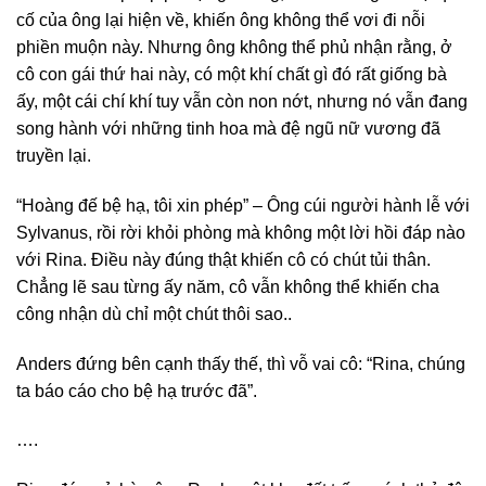
cố của ông lại hiện về, khiến ông không thể vơi đi nỗi
phiền muộn này. Nhưng ông không thể phủ nhận rằng, ở
cô con gái thứ hai này, có một khí chất gì đó rất giống bà
ấy, một cái chí khí tuy vẫn còn non nớt, nhưng nó vẫn đang
song hành với những tinh hoa mà đệ ngũ nữ vương đã
truyền lại.
“Hoàng đế bệ hạ, tôi xin phép” – Ông cúi người hành lễ với
Sylvanus, rồi rời khỏi phòng mà không một lời hồi đáp nào
với Rina. Điều này đúng thật khiến cô có chút tủi thân.
Chẳng lẽ sau từng ấy năm, cô vẫn không thể khiến cha
công nhận dù chỉ một chút thôi sao..
Anders đứng bên cạnh thấy thế, thì vỗ vai cô: “Rina, chúng
ta báo cáo cho bệ hạ trước đã”.
….