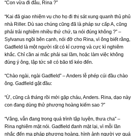
“Con vừa đi đâu, Rina ?”
“Kai đã giao nhiệm vụ cho họ đi thị sát xung quanh thủ phủ
nhà Riller. Dù sao chúng cũng đã là pháp sư cấp A, cũng
phải trải nghiệm nhiều thứ chứ, ta nói đúng không ?” –
Sylvanus ngồi bên cạnh, nói đỡ cho Rina, vì ông biết rằng,
Gadfield là một người rất có kỉ cương và cực kì nghiêm
khắc. Chỉ cần ai mắc phải sai lầm, hoặc làm việc không
đúng ý ông, lập tức sẽ có bão tố kéo đến.
“Chào ngài, ngài Gadfield” – Anders lễ phép cúi đầu chào
ông. Gadfield gật đầu:
“Ừ, cũng cả tháng rồi mới gặp cháu, Anders. Rina, dạo này
con đang dùng thử phượng hoàng kiếm sao ?”
“Vâng, vẫn đang trong quá trình tập luyện, thưa cha” –
Rina nghiêm mặt nói. Gadfield đanh mặt lại, vì mỗi lần
nhắc đến ma pháp phượng hoàng, hình ảnh người vợ quá