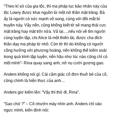
“Theo kí sử của gia tộc, thì ma pháp lục bảo nhãn này của
tộc Lowry được khai nguồn từ một nữ thần mặt trăng. Bà
ấy là người có sức mạnh vô song, cùng với đôi mắt bí
truyền này. Vậy nên, cũng không biết tớ sẽ mang thái cực
mặt trăng hay mặt trời nữa. Vả lại….nếu nói về tìm người
cùng luyện tập, chị Alice là một thiên tài, được cha đích
thân dạy ma pháp từ nhỏ. Còn tớ thì do không có người
cộng hưởng với phượng hoàng, nên không thể kiếm soát
trong quá trình tập luyện, nên hầu như lúc nào cũng chỉ có
một mình”- Rina quay sang anh, nở nụ cười gượng gạo.
Anders không nói gì. Cái cảm giác cô đơn thuở bé của cô,
cũng chính là hiện thực của anh…
Anders giơ kiếm lên: “Vậy thì thử đi, Rina”.
“Sao chứ ?” – Cô nhướn mày nhìn anh. Anders chỉ vào
ngực mình, kiên định nói: