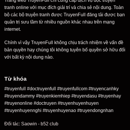
Trang web TruyenFull chỉ cung cấp dịch vụ đọc truyện
tranh online với mục đích giải trí và chia sẻ nội dung. Toàn
bộ các bộ truyện tranh được TruyenFull đăng tải được bạn
quản trị sưu tầm từ nhiều nguồn khác nhau trên mạng
internet.
Chính vì vậy TruyenFull không chịu trách nhiệm về vấn đề
bản quyền hay chúng tôi không tuyên bố quyền sở hữu đối
với bất kỳ nội dung nào.
Từ khóa
#truyenfull #doctruyenfull #truyenfullcom #truyencanhky
#truyendammy #truyenkiemhiep #truyendasu #truyenhay
#truyenonline #doctruyen #truyenhuyenhuyen
#truyenhuyennghi #truyenhuyenao #truyendongnhan
Đối tác:
Saowin
-
b52 club