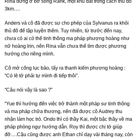
Rina đứng ở bờ sông Rank, một khu đất trống cách thủ đô
3km….
Anders và cô đã được sự cho phép của Sylvanus ra khỏi
thủ đô để tập luyện thêm. Tuy nhiên, từ trước đến nay,
chưa có ai có thể tinh thông ma pháp phượng hoàng như
nữ hoàng Irin, nên Rina vẫn chưa thể tìm được phương
hướng cho riêng mình.
Cô mở cổng lục bảo, lấy ra thanh kiếm phượng hoàng :
“Có lẽ tớ phải tự mình đi tiếp thôi”.
“Cậu nói vậy là sao ?”
“Yue thì hướng đến việc trở thành một pháp sư tinh thông
và ma pháp chữa thương, nên đã được cô Audrey thu
nhận làm học trò. Ondo thì có thầy Kai, một bậc thầy về ma
pháp phòng ngự hướng dẫn. Roy thì được chị tớ giúp
đỡ….Cậu cũng được anh Ethan chỉ dạy vài tháng nay, còn