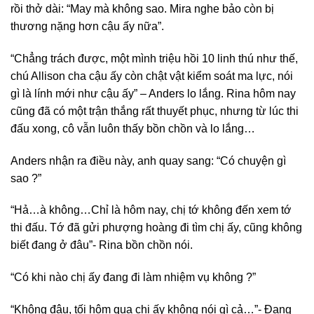
rồi thở dài: “May mà không sao. Mira nghe bảo còn bị
thương nặng hơn cậu ấy nữa”.
“Chẳng trách được, một mình triệu hồi 10 linh thú như thế,
chú Allison cha cậu ấy còn chật vật kiểm soát ma lực, nói
gì là lính mới như cậu ấy” – Anders lo lắng. Rina hôm nay
cũng đã có một trận thắng rất thuyết phục, nhưng từ lúc thi
đấu xong, cô vẫn luôn thấy bồn chồn và lo lắng…
Anders nhận ra điều này, anh quay sang: “Có chuyện gì
sao ?”
“Hả…à không…Chỉ là hôm nay, chị tớ không đến xem tớ
thi đấu. Tớ đã gửi phượng hoàng đi tìm chị ấy, cũng không
biết đang ở đâu”- Rina bồn chồn nói.
“Có khi nào chị ấy đang đi làm nhiệm vụ không ?”
“Không đâu, tối hôm qua chị ấy không nói gì cả…”- Đang