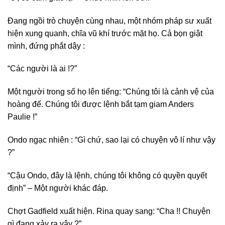
Đang ngồi trò chuyện cùng nhau, một nhóm pháp sư xuất
hiện xung quanh, chĩa vũ khí trước mặt họ. Cả bọn giật
mình, đứng phắt dậy :
“Các người là ai !?”
Một người trong số họ lên tiếng: “Chúng tôi là cảnh vệ của
hoàng đế. Chúng tôi được lệnh bắt tạm giam Anders
Paulie !”
Ondo ngạc nhiên : “Gì chứ, sao lại có chuyện vô lí như vậy
?”
“Cậu Ondo, đây là lệnh, chúng tôi không có quyền quyết
định” – Một người khác đáp.
Chợt Gadfield xuất hiện. Rina quay sang: “Cha !! Chuyện
gì đang xảy ra vậy ?”