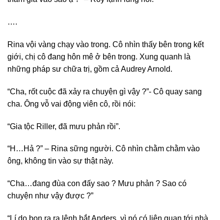
….
Rina vội vàng chạy vào trong. Cô nhìn thấy bên trong kết
giới, chị cô đang hôn mê ở bên trong. Xung quanh là
những pháp sư chữa trị, gồm cả Audrey Arnold.
“Cha, rốt cuộc đã xảy ra chuyện gì vậy ?”- Cô quay sang
cha. Ông vỗ vai động viên cô, rồi nói:
“Gia tộc Riller, đã mưu phản rồi”.
“H…Hả ?” – Rina sững người. Cô nhìn chằm chằm vào
ông, không tin vào sự thật này.
“Cha…đang đùa con đấy sao ? Mưu phản ? Sao có
chuyện như vậy được ?”
“Lí do bọn ra ra lệnh bắt Anders, vì nó có liên quan tới nhà