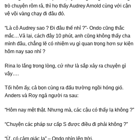
trò chuyện rôm rả, thì họ thấy Audrey Arnold cùng với cận
vệ vội vàng chạy đi đâu đó.
“Là cô Audrey sao ? Đi đâu thế nhỉ ?”- Ondo cũng thắc
mắc…Vả lại, cách đây 10 phút, anh cũng không thấy cha
mình đâu, chẳng lẽ có nhiệm vụ gì quan trọng hơn sự kiện
hôm nay sao nhỉ ?
Rina lo lắng trong lòng, cứ như là sắp xảy ra chuyện gì
vậy….
Tối hôm ấy, cả bọn cùng ra đấu trường ngồi hóng gió.
Anders và Roy ngả người ra sau:
“Hôm nay mệt thật. Nhưng mà, các cậu có thấy lạ không ?”
“Chuyện các pháp sư cấp S được điều đi phải không ?”
“Ừ, có cảm giác lạ” – Ondo nhìn lên trời.