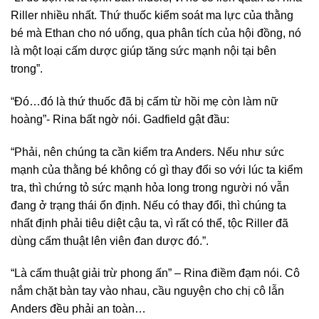
Riller nhiều nhất. Thứ thuốc kiểm soát ma lực của thằng
bé mà Ethan cho nó uống, qua phân tích của hội đồng, nó
là một loại cấm dược giúp tăng sức mạnh nội tại bên
trong”.
“Đó…đó là thứ thuốc đã bị cấm từ hồi mẹ còn làm nữ
hoàng”- Rina bất ngờ nói. Gadfield gật đầu:
“Phải, nên chúng ta cần kiểm tra Anders. Nếu như sức
mạnh của thằng bé không có gì thay đổi so với lúc ta kiểm
tra, thì chứng tỏ sức mạnh hỏa long trong người nó vẫn
đang ở trạng thái ổn định. Nếu có thay đổi, thì chúng ta
nhất định phải tiêu diệt cậu ta, vì rất có thể, tộc Riller đã
dùng cấm thuật lên viên đan dược đó.”.
“Là cấm thuật giải trừ phong ấn” – Rina điềm đạm nói. Cô
nắm chặt bàn tay vào nhau, cầu nguyện cho chị cô lẫn
Anders đều phải an toàn…