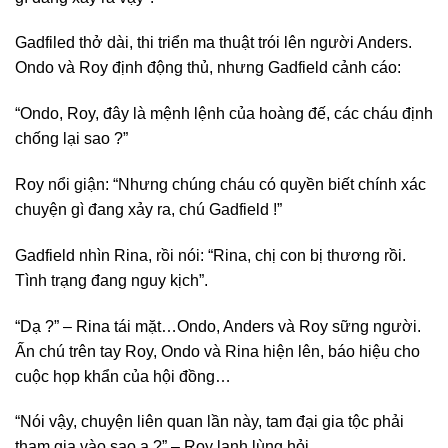
Gadfiled thở dài, thi triển ma thuật trói lên người Anders.
Ondo và Roy định động thủ, nhưng Gadfield cảnh cáo:
“Ondo, Roy, đây là mệnh lệnh của hoàng đế, các cháu định
chống lại sao ?”
Roy nổi giận: “Nhưng chúng cháu có quyền biết chính xác
chuyện gì đang xảy ra, chú Gadfield !”
Gadfield nhìn Rina, rồi nói: “Rina, chị con bị thương rồi.
Tình trạng đang nguy kịch”.
“Dạ ?” – Rina tái mặt…Ondo, Anders và Roy sững người.
Ấn chú trên tay Roy, Ondo và Rina hiện lên, báo hiệu cho
cuộc họp khẩn của hội đồng…
“Nói vậy, chuyện liên quan lần này, tam đại gia tộc phải
tham gia vào sao ạ ?” – Roy lạnh lùng hỏi.