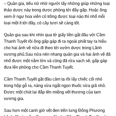
– Quản gia, tiểu nữ nhờ người lấy những giúp những loại
thảo dược này trong dược phòng tới đây gấp. Hoặc ông
xem ở ngự hoa viên có trồng được loại nào thì nhổ mỗi
loại một ít tới đây, có cây tươi sẽ càng tốt.
Quản gia sau khi nhìn qua tờ giấy liền gật đầu với Cầm
Thanh Tuyết rồi ông gấp gáp đi ra ngoài phất tay ra hiệu
cho hai ảnh vệ nữa đi theo tới vườn dược trong Lãnh
vương phủ.Sau nửa nén nhang quản gia và hai ảnh vệ đã
nhổ được một nắm lớn và cũng đã rửa sạch sẽ, gấp gáp
đưa lên phòng cho Cầm Thanh Tuyết.
Cầm Thanh Tuyết gật đầu cảm tạ rồi lấy chiếc cối nhỏ
trong hộp gỗ ra, nàng vừa ngắt ngọn thuốc vừa giã nhỏ.
Được một chút lại đắp lên miệng vết thương của tam
vương gia.
Sau hơn một canh giờ vệt đen trên lưng Đông Phương