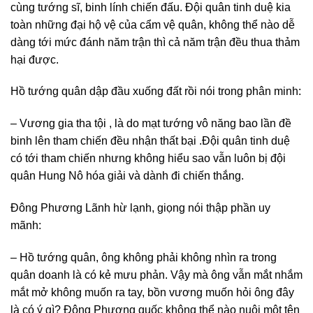
cùng tướng sĩ, binh lính chiến đấu. Đội quân tinh duệ kia
toàn những đại hộ vệ của cẩm vệ quân, không thể nào dễ
dàng tới mức đánh năm trận thì cả năm trận đều thua thảm
hại được.
Hồ tướng quân dập đầu xuống đất rồi nói trong phân minh:
– Vương gia tha tội , là do mạt tướng vô năng bao lần đề
binh lên tham chiến đều nhận thất bại .Đội quân tinh duệ
có tới tham chiến nhưng không hiểu sao vẫn luôn bị đội
quân Hung Nô hóa giải và dành đi chiến thắng.
Đông Phương Lãnh hừ lạnh, giọng nói thập phần uy
mãnh:
– Hồ tướng quân, ông không phải không nhìn ra trong
quân doanh là có kẻ mưu phản. Vậy mà ông vẫn mắt nhắm
mắt mở không muốn ra tay, bồn vương muốn hỏi ông đây
là có ý gì? Đông Phương quốc không thể nào nuôi một tên