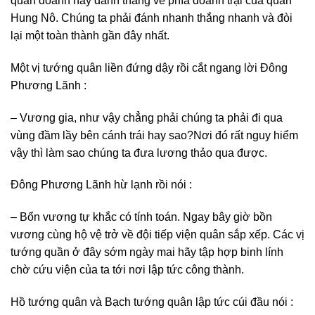
quân doanh này đánh thẳng về phía doanh trại của quân
Hung Nô. Chúng ta phải đánh nhanh thắng nhanh và đòi
lại một toàn thành gần đây nhất.
Một vị tướng quân liền đứng dậy rồi cắt ngang lời Đông
Phương Lãnh :
– Vương gia, như vậy chẳng phải chúng ta phải đi qua
vùng đầm lầy bên cánh trái hay sao?Nơi đó rất nguy hiểm
vậy thì làm sao chúng ta đưa lương thảo qua được.
Đông Phương Lãnh hừ lạnh rồi nói :
– Bổn vương tự khắc có tính toán. Ngay bây giờ bồn
vương cùng hộ vệ trở về đội tiếp viện quân sắp xếp. Các vị
tướng quần ở đây sớm ngày mai hãy tập hợp binh lính
chờ cứu viện của ta tới nơi lập tức công thành.
Hồ tướng quân và Bạch tướng quân lập tức cúi đầu nói :