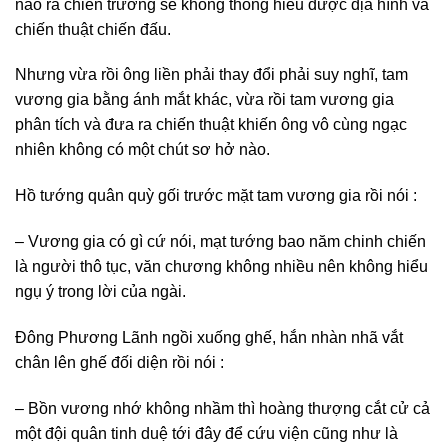
nào ra chiến trường sẽ không thông hiểu được địa hình và
chiến thuật chiến đấu.
Nhưng vừa rồi ông liền phải thay đổi phải suy nghĩ, tam
vương gia bằng ánh mắt khác, vừa rồi tam vương gia
phân tích và đưa ra chiến thuật khiến ông vô cùng ngạc
nhiên không có một chút sơ hở nào.
Hồ tướng quân quỳ gối trước mặt tam vương gia rồi nói :
– Vương gia có gì cứ nói, mạt tướng bao năm chinh chiến
là người thô tục, văn chương không nhiều nên không hiểu
ngụ ý trong lời của ngài.
Đông Phương Lãnh ngồi xuống ghế, hắn nhàn nhã vắt
chân lên ghế đối diện rồi nói :
– Bồn vương nhớ không nhầm thì hoàng thượng cắt cử cả
một đội quân tinh duệ tới đây để cứu viện cũng như là