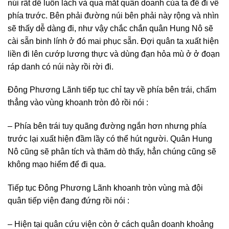
núi rất dễ luồn lách và qua mắt quân doanh của ta để đi về
phía trước. Bên phải đường núi bên phải này rộng và nhìn
sẽ thấy dễ dàng đi, như vậy chắc chắn quân Hung Nô sẽ
cài sẵn binh lính ở đó mai phục sẵn. Đợi quân ta xuất hiện
liền đi lên cướp lương thực và dùng đạn hỏa mù ở ở đoạn
ráp danh có núi này rồi rời đi.
Đông Phương Lãnh tiếp tục chỉ tay về phía bên trái, chấm
thẳng vào vùng khoanh tròn đỏ rồi nói :
– Phía bên trái tuy quãng đường ngắn hơn nhưng phía
trước lại xuất hiện đầm lầy có thể hút người. Quân Hung
Nô cũng sẽ phân tích và thăm dò thấy, hẳn chúng cũng sẽ
không mạo hiểm để đi qua.
Tiếp tục Đông Phương Lãnh khoanh tròn vùng mà đội
quân tiếp viện đang đứng rồi nói :
– Hiện tại quân cứu viện còn ở cách quân doanh khoảng