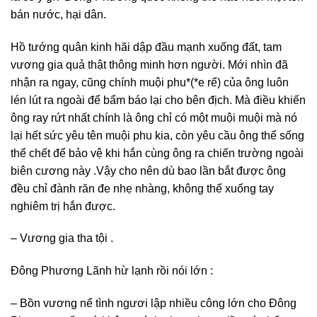
bán nước, hại dân.
Hồ tướng quân kinh hãi dập đầu mạnh xuống đất, tam
vương gia quả thật thông minh hơn người. Mới nhìn đã
nhận ra ngay, cũng chính muội phu*(*e rể) của ông luôn
lén lút ra ngoài để bẩm báo lại cho bên địch. Mà điều khiến
ông ray rứt nhất chính là ông chỉ có một muội muội mà nó
lại hết sức yêu tên muội phu kia, còn yêu cầu ông thể sống
thể chết để bảo vệ khi hắn cùng ông ra chiến trường ngoài
biên cương này .Vậy cho nên dù bao lần bắt được ông
đều chỉ đành răn đe nhẹ nhàng, không thể xuống tay
nghiêm trị hắn được.
– Vương gia tha tội .
Đông Phương Lãnh hừ lạnh rồi nói lớn :
– Bồn vương nể tình ngươi lập nhiều công lớn cho Đông