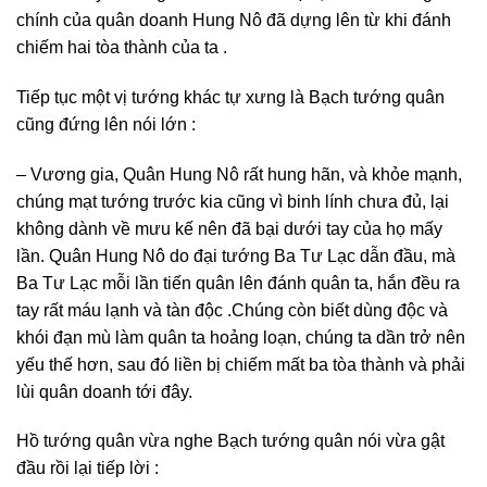
chính của quân doanh Hung Nô đã dựng lên từ khi đánh
chiếm hai tòa thành của ta .
Tiếp tục một vị tướng khác tự xưng là Bạch tướng quân
cũng đứng lên nói lớn :
– Vương gia, Quân Hung Nô rất hung hãn, và khỏe mạnh,
chúng mạt tướng trước kia cũng vì binh lính chưa đủ, lại
không dành về mưu kế nên đã bại dưới tay của họ mấy
lần. Quân Hung Nô do đại tướng Ba Tư Lạc dẫn đầu, mà
Ba Tư Lạc mỗi lần tiến quân lên đánh quân ta, hắn đều ra
tay rất máu lạnh và tàn độc .Chúng còn biết dùng độc và
khói đạn mù làm quân ta hoảng loạn, chúng ta dần trở nên
yếu thế hơn, sau đó liền bị chiếm mất ba tòa thành và phải
lùi quân doanh tới đây.
Hồ tướng quân vừa nghe Bạch tướng quân nói vừa gật
đầu rồi lại tiếp lời :