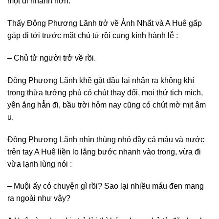
một đi nhanh hơn.
Thấy Đông Phương Lãnh trở về Ảnh Nhất và A Huê gấp
gáp đi tới trước mặt chủ tử rồi cung kính hành lễ :
– Chủ tử người trở về rồi.
Đông Phương Lãnh khẽ gật đầu lại nhận ra không khí
trong thừa tướng phủ có chút thay đổi, mọi thứ tịch mịch,
yên ắng hẳn đi, bầu trời hôm nay cũng có chút mờ mịt âm
u.
Đông Phương Lãnh nhìn thùng nhỏ đầy cả máu và nước
trên tay A Huê liền lo lắng bước nhanh vào trong, vừa đi
vừa lạnh lùng nói :
– Muội ấy có chuyện gì rồi? Sao lại nhiều máu đen mang
ra ngoài như vậy?