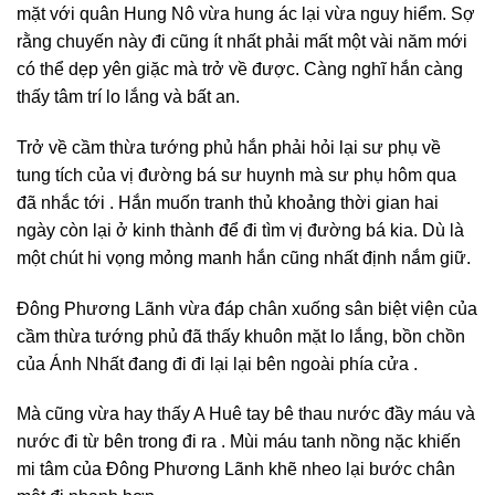
mặt với quân Hung Nô vừa hung ác lại vừa nguy hiểm. Sợ
rằng chuyến này đi cũng ít nhất phải mất một vài năm mới
có thể dẹp yên giặc mà trở về được. Càng nghĩ hắn càng
thấy tâm trí lo lắng và bất an.
Trở về cầm thừa tướng phủ hắn phải hỏi lại sư phụ về
tung tích của vị đường bá sư huynh mà sư phụ hôm qua
đã nhắc tới . Hắn muốn tranh thủ khoảng thời gian hai
ngày còn lại ở kinh thành để đi tìm vị đường bá kia. Dù là
một chút hi vọng mỏng manh hắn cũng nhất định nắm giữ.
Đông Phương Lãnh vừa đáp chân xuống sân biệt viện của
cầm thừa tướng phủ đã thấy khuôn mặt lo lắng, bồn chồn
của Ánh Nhất đang đi đi lại lại bên ngoài phía cửa .
Mà cũng vừa hay thấy A Huê tay bê thau nước đầy máu và
nước đi từ bên trong đi ra . Mùi máu tanh nồng nặc khiến
mi tâm của Đông Phương Lãnh khẽ nheo lại bước chân