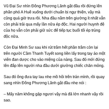
Vũ Đại Sư nhìn Đông Phương Lãnh gật đầu rồi đứng lên
phân phó A Huê xuống dưới chuẩn bị ngự thiện, vậy mà
cũng quá giờ trưa rồi. Nha đầu nằm trên giường ít nhất vẫn
còn phải trải qua mấy lần nữa ép độc. Hai người huynh đệ
của họ vẫn còn phải giữ sức để tiếp tục buổi tối ép trùng
độc nữa.
Còn Đại Minh Sư sau khi rút trâm hết phần trâm còn lại
trên người Cầm Thanh Tuyết song liền lấy trong tay áo một
viên đan dược cho vào miệng của nàng. Sau đó mới đứng
lên đắp lên người nha đầu dưới giường chiếc chăn mỏng.
Sau đó ông đưa tay lau nhẹ mồ hôi trên trán mình, rồi quay
sang nhìn Đông Phương Lãnh gật đầu nhẹ nói :
– Mấy năm không gặp ngươi vậy mà đã lớn nhanh vậy rồi
sao.