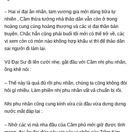
– Hai vị đại ân nhân, tam vương gia mời dùng bữa tự
nhiên , Cầm thừa tướng nhà thảo dân vẫn còn ở trong
hoàng cung cùng hoàng thượng và các vị đại thần bàn
truyện. Chắc hẳn cũng phải buổi tối mới có thể trở về, các
vị xem còn có món nào không hợp khẩu vị thì để thảo dân
sai người đi làm lại.
Vũ Đại Sư đi lên cười nhẹ, gật đầu với Cầm nhị phu nhân,
ông khẽ nói :
– Thế này là quá đủ rồi phu nhân, chúng ta cũng không đòi
hỏi gì nhiều. Làm phiền nhị phu nhân vất vả chuẩn bị rồi.
Nhị phu nhân cũng cung kính vừa cúi đầu vừa dưng dưng
nước mắt đáp lại :
– Nhờ các vị mà nha đầu của Cầm phủ mới giữ được tính