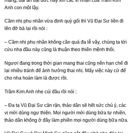
mạng, đại ân đại đức này xin các vị nhận của Trầm Kim
Anh con một lậy.
Cầm nhị phu nhân vừa định quỳ gối thì Vũ Đại Sư liền đi
lên đỡ bà lại rồi nói :
– Cầm nhị phu nhân không cần quá đa lễ vậy, chúng ta tới
cứu nha đầu này cũng là thuận theo thiên mệnh thôi.
Ngươi đang trong thời gian mang thai cũng nên hạn chế đi
lại nhiều tránh để ảnh hưởng thai nhị. Mấy việc này cứ để
cho nha hoàn làm là được rồi.
Trầm Kim Anh nhẹ cúi đầu rồi nói :
– Đa tạ Vũ Đại Sư căn rặn, thảo dân sẽ hết sức chú ý, các
vị mời dùng ngự thiện. Mọi người mời dùng bữa tự nhiên,
thảo dân không ở đây làm phiền mọi người dùng bữa nữa.