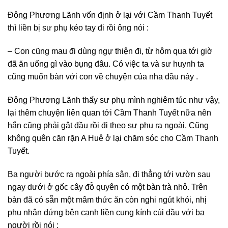
Đông Phương Lãnh vốn định ở lại với Cầm Thanh Tuyết
thì liền bị sư phụ kéo tay đi rồi ông nói :
– Con cũng mau đi dùng ngự thiện đi, từ hôm qua tới giờ
đã ăn uống gì vào bụng đâu. Có việc ta và sư huynh ta
cũng muốn bàn với con về chuyện của nha đầu này .
Đông Phương Lãnh thấy sư phụ mình nghiêm túc như vậy,
lại thêm chuyện liên quan tới Cầm Thanh Tuyết nữa nên
hắn cũng phải gật đầu rồi đi theo sư phụ ra ngoài. Cũng
không quên căn rặn A Huê ở lại chăm sóc cho Cầm Thanh
Tuyết.
Ba người bước ra ngoài phía sân, đi thẳng tới vườn sau
ngay dưới ở gốc cây đỗ quyên có một bàn trà nhỏ. Trên
bàn đã có sẵn một mâm thức ăn còn nghi ngút khói, nhị
phu nhân đứng bên cạnh liền cung kính cúi đầu với ba
người rồi nói :