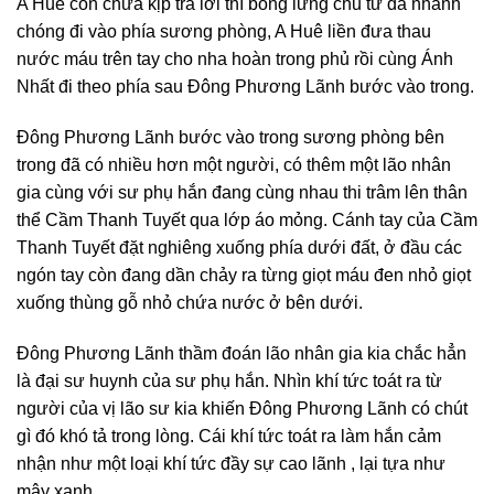
A Huê còn chưa kịp trả lời thì bóng lưng chủ tử đã nhanh
chóng đi vào phía sương phòng, A Huê liền đưa thau
nước máu trên tay cho nha hoàn trong phủ rồi cùng Ánh
Nhất đi theo phía sau Đông Phương Lãnh bước vào trong.
Đông Phương Lãnh bước vào trong sương phòng bên
trong đã có nhiều hơn một người, có thêm một lão nhân
gia cùng với sư phụ hắn đang cùng nhau thi trâm lên thân
thể Cầm Thanh Tuyết qua lớp áo mỏng. Cánh tay của Cầm
Thanh Tuyết đặt nghiêng xuống phía dưới đất, ở đầu các
ngón tay còn đang dần chảy ra từng giọt máu đen nhỏ giọt
xuống thùng gỗ nhỏ chứa nước ở bên dưới.
Đông Phương Lãnh thầm đoán lão nhân gia kia chắc hẳn
là đại sư huynh của sư phụ hắn. Nhìn khí tức toát ra từ
người của vị lão sư kia khiến Đông Phương Lãnh có chút
gì đó khó tả trong lòng. Cái khí tức toát ra làm hắn cảm
nhận như một loại khí tức đầy sự cao lãnh , lại tựa như
mây xanh .