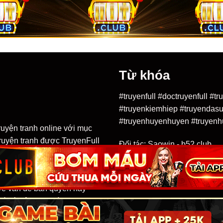
Từ khóa
#truyenfull #doctruyenfull #
#truyenkiemhiep #truyendasu
#truyenhuyenhuyen #truyenh
ruyện tranh online với mục
 truyện tranh được TruyenFull
Đối tác:
Saowin
-
b52 club
uồn khác nhau trên mạng
về vấn đề bản quyền hay
bất kỳ nội dung nào.