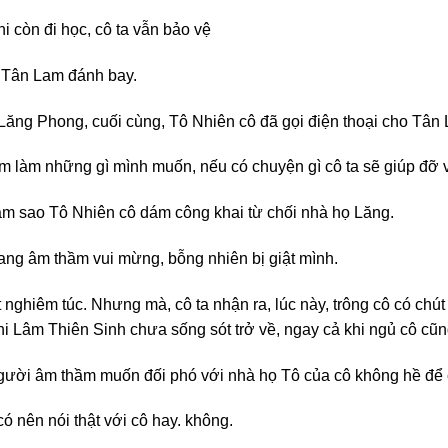
i còn đi học, cô ta vẫn bảo vệ
 Tân Lam đánh bay.
 Lăng Phong, cuối cùng, Tô Nhiên cô đã gọi điện thoại cho Tân
âm làm những gì mình muốn, nếu có chuyện gì cô ta sẽ giúp đỡ 
làm sao Tô Nhiên cô dám công khai từ chối nhà họ Lăng.
ng âm thầm vui mừng, bỗng nhiên bị giật mình.
t nghiêm túc. Nhưng mà, cô ta nhận ra, lúc này, trông cô có ch
 khi Lâm Thiên Sinh chưa sống sót trở về, ngay cả khi ngủ cô cũ
người âm thầm muốn đối phó với nhà họ Tô của cô không hề để c
ó nên nói thật với cô hay. không.