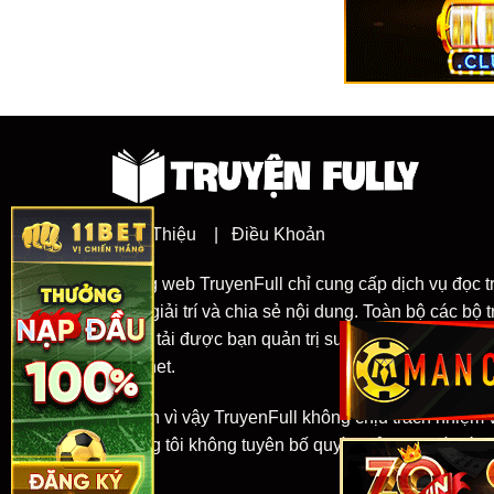
Giới Thiệu
|
Điều Khoản
Trang web TruyenFull chỉ cung cấp dịch vụ đọc t
đích giải trí và chia sẻ nội dung. Toàn bộ các bộ
đăng tải được bạn quản trị sưu tầm từ nhiều ng
internet.
Chính vì vậy TruyenFull không chịu trách nhiệm 
chúng tôi không tuyên bố quyền sở hữu đối với 