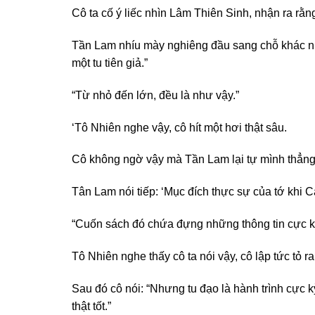
Cô ta cố ý liếc nhìn Lâm Thiên Sinh, nhận ra rằn
Tần Lam nhíu mày nghiêng đầu sang chỗ khác nhìn
một tu tiên giả.”
“Từ nhỏ đến lớn, đều là như vậy.”
‘Tô Nhiên nghe vậy, cô hít một hơi thật sâu.
Cô không ngờ vậy mà Tần Lam lại tự mình thẳng t
Tân Lam nói tiếp: ‘Mục đích thực sự của tớ khi C
“Cuốn sách đó chứa đựng những thông tin cực kỳ 
Tô Nhiên nghe thấy cô ta nói vậy, cô lập tức tỏ ra t
Sau đó cô nói: “Nhưng tu đạo là hành trình cực 
thật tốt.”