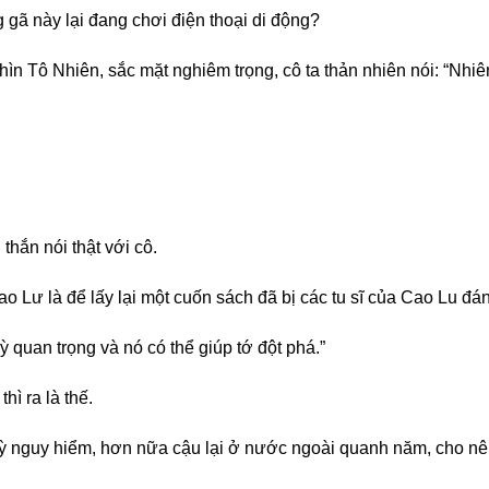
g gã này lại đang chơi điện thoại di động?
 Tô Nhiên, sắc mặt nghiêm trọng, cô ta thản nhiên nói: “Nhiên 
hắn nói thật với cô.
ao Lư là để lấy lại một cuốn sách đã bị các tu sĩ của Cao Lu đ
quan trọng và nó có thể giúp tớ đột phá.”
hì ra là thế.
kỳ nguy hiểm, hơn nữa cậu lại ở nước ngoài quanh năm, cho nên