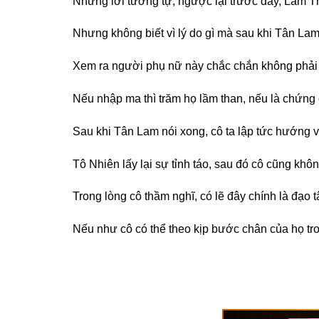
Những lời tương tự, ngược lại trước đây, Lâm Th
Nhưng không biết vì lý do gì mà sau khi Tân Lam 
Xem ra người phụ nữ này chắc chắn không phải l
Nếu nhập ma thì trăm họ lầm than, nếu là chứn
Sau khi Tân Lam nói xong, cô ta lập tức hướng về
Tô Nhiên lấy lại sự tỉnh táo, sau đó cô cũng khôn
Trong lòng cô thầm nghĩ, có lẽ đây chính là đạo 
Nếu như cô có thể theo kịp bước chân của họ trong