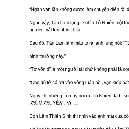
“Ngàn vạn lần không được làm chuyện điên rồ, đ
Nghe vậy, Tân Lam lặng lẽ nhìn Tô Nhiên một lúc
ngước mắt lên nhìn cô ta.
Sau đó, Tần Lam làm màu tỏ ra lạnh lùng nói: “Từ
bình thường này.”
“Tớ vốn dĩ là một người tài chứ không phải là c
“Cho dù tớ có rơi vào vòng luân hồi, vạn kiếp b
Ngay khi những lời này nói ra, Tô Nhiên đã bị s
𝒯𝑅ÙM𝒯 𝑅UYỆ𝙉﹒Vn ﹏
Còn Lâm Thiên Sinh thì nhìn vào ánh mắt của cô 