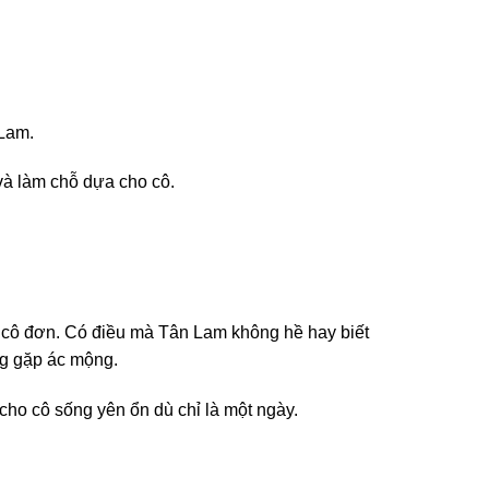
 Lam.
và làm chỗ dựa cho cô.
út cô đơn. Có điều mà Tân Lam không hề hay biết
ng gặp ác mộng.
ho cô sống yên ổn dù chỉ là một ngày.