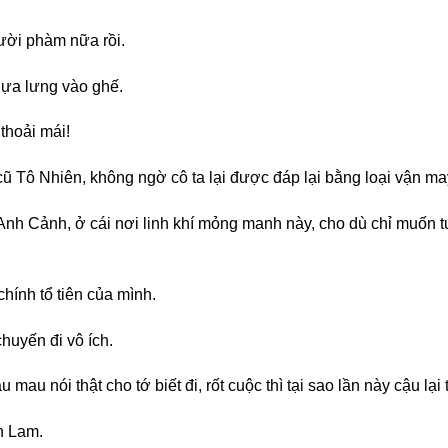
ười phàm nữa rồi.
dựa lưng vào ghế.
thoải mái!
ũ Tô Nhiên, không ngờ cô ta lại được đáp lại bằng loại vận may
 Anh Cảnh, ở cái nơi linh khí mỏng manh này, cho dù chỉ muốn tu
hính tổ tiên của mình.
huyến đi vô ích.
mau nói thật cho tớ biết đi, rốt cuộc thì tại sao lần này cậu lại
n Lam.