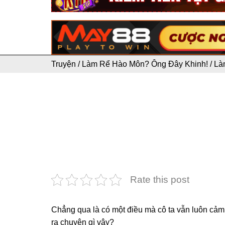
Truyện
/
Làm Rể Hào Môn? Ông Đây Khinh!
/
Là
Rate this post
Chẳng qua là có một điều mà cô ta vẫn luôn cảm
ra chuyện gì vậy?