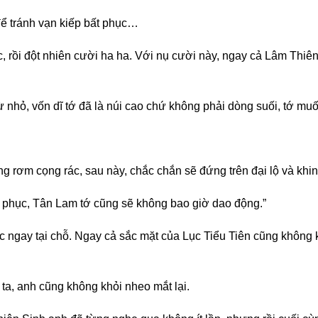
ể tránh vạn kiếp bất phục…
, rồi đột nhiên cười ha ha. Với nụ cười này, ngay cả Lâm Thiê
 nhỏ, vốn dĩ tớ đã là núi cao chứ không phải dòng suối, tớ muố
ọng rơm cọng rác, sau này, chắc chắn sẽ đứng trên đại lộ và k
ất phục, Tân Lam tớ cũng sẽ không bao giờ dao động.”
ốc ngay tại chỗ. Ngay cả sắc mặt của Lục Tiểu Tiên cũng không 
ta, anh cũng không khỏi nheo mắt lại.