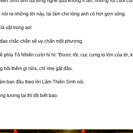
iên Sinh anh đã từng nghe qua không ít lần, nhưng rồi cuối c
nói ra những lời này, lại làm cho lòng anh có hơi gợn sóng.
à vật trong ao!
g đạo chắc chắn sẽ uy chấn một phương.
 phía Tô Nhiên cười hì hì: “Được rồi, cục cưng to lớn của tớ, kh
g hỏi thêm gì nữa, chỉ nhẹ gật đầu.
tâm ban đầu theo lời Lâm Thiên Sinh nói.
 tương lai thì tốt biết bao.