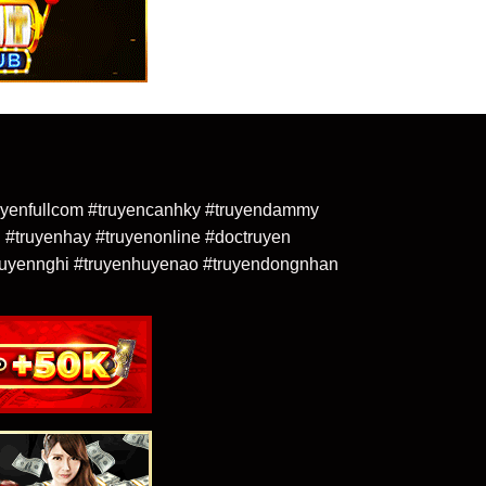
truyenfullcom #truyencanhky #truyendammy
 #truyenhay #truyenonline #doctruyen
uyennghi #truyenhuyenao #truyendongnhan