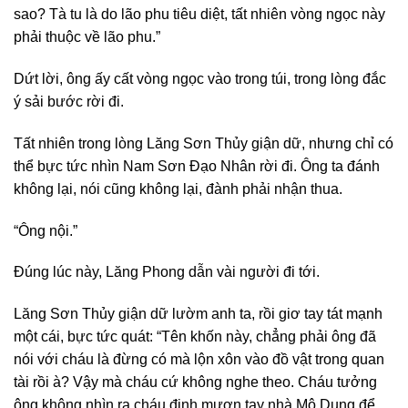
sao? Tà tu là do lão phu tiêu diệt, tất nhiên vòng ngọc này
phải thuộc về lão phu.”
Dứt lời, ông ấy cất vòng ngọc vào trong túi, trong lòng đắc
ý sải bước rời đi.
Tất nhiên trong lòng Lăng Sơn Thủy giận dữ, nhưng chỉ có
thể bực tức nhìn Nam Sơn Đạo Nhân rời đi. Ông ta đánh
không lại, nói cũng không lại, đành phải nhận thua.
“Ông nội.”
Đúng lúc này, Lăng Phong dẫn vài người đi tới.
Lăng Sơn Thủy giận dữ lườm anh ta, rồi giơ tay tát mạnh
một cái, bực tức quát: “Tên khốn này, chẳng phải ông đã
nói với cháu là đừng có mà lộn xôn vào đồ vật trong quan
tài rồi à? Vậy mà cháu cứ không nghe theo. Cháu tưởng
ông không nhìn ra cháu định mượn tay nhà Mộ Dung để