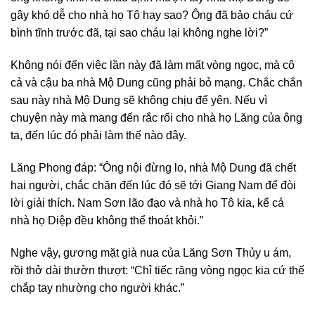
gây khó dễ cho nhà họ Tô hay sao? Ông đã bảo cháu cứ
bình tĩnh trước đã, tại sao cháu lại không nghe lời?”
Không nói đến việc lần này đã làm mất vòng ngọc, mà cô
cả và cậu ba nhà Mộ Dung cũng phải bỏ mạng. Chắc chắn
sau này nhà Mộ Dung sẽ không chịu để yên. Nếu vì
chuyện này mà mang đến rắc rối cho nhà họ Lăng của ông
ta, đến lúc đó phải làm thế nào đây.
Lăng Phong đáp: “Ông nội đừng lo, nhà Mộ Dung đã chết
hai người, chắc chăn đến lúc đó sẽ tới Giang Nam để đòi
lời giải thích. Nam Sơn lão đạo và nhà họ Tô kia, kể cả
nhà họ Diệp đều không thể thoát khỏi.”
Nghe vậy, gương mặt già nua của Lăng Sơn Thủy u ám,
rồi thở dài thườn thượt: “Chỉ tiếc răng vòng ngọc kia cứ thế
chắp tay nhường cho người khác.”