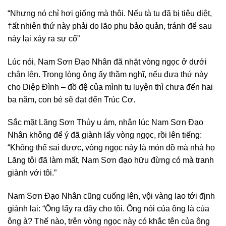
“Nhưng nó chỉ hơi giống mà thôi. Nếu tà tu đã bị tiêu diệt,
†ất nhiên thứ này phải do lão phu bảo quản, tránh để sau
này lại xảy ra sự cố”
Lúc nói, Nam Sơn Đạo Nhân đã nhặt vòng ngọc ở dưới
chân lên. Trong lòng ông ấy thầm nghĩ, nếu đưa thứ này
cho Diệp Đình – đồ đệ của mình tu luyện thì chưa đến hai
ba năm, con bé sẽ đạt đến Trúc Cơ.
Sắc mặt Lăng Sơn Thủy u ám, nhân lúc Nam Sơn Đạo
Nhân không để ý đã giành lấy vòng ngọc, rồi lên tiếng:
“Không thể sai được, vòng ngọc này là món đồ mà nhà họ
Lăng tôi đã làm mất, Nam Sơn đạo hữu đừng có mà tranh
giành với tôi.”
Nam Sơn Đạo Nhân cũng cuống lên, vội vàng lao tới định
giành lại: “Ông lấy ra đây cho tôi. Ông nói của ông là của
ông à? Thế nào, trên vòng ngọc này có khắc tên của ông