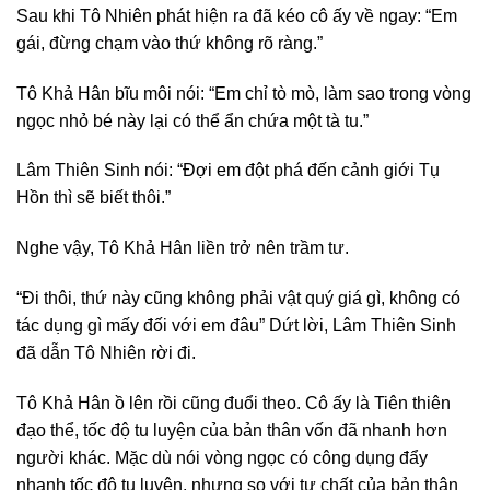
Sau khi Tô Nhiên phát hiện ra đã kéo cô ấy về ngay: “Em
gái, đừng chạm vào thứ không rõ ràng.”
Tô Khả Hân bĩu môi nói: “Em chỉ tò mò, làm sao trong vòng
ngọc nhỏ bé này lại có thể ẩn chứa một tà tu.”
Lâm Thiên Sinh nói: “Đợi em đột phá đến cảnh giới Tụ
Hồn thì sẽ biết thôi.”
Nghe vậy, Tô Khả Hân liền trở nên trầm tư.
“Đi thôi, thứ này cũng không phải vật quý giá gì, không có
tác dụng gì mấy đối với em đâu” Dứt lời, Lâm Thiên Sinh
đã dẫn Tô Nhiên rời đi.
Tô Khả Hân ồ lên rồi cũng đuổi theo. Cô ấy là Tiên thiên
đạo thể, tốc độ tu luyện của bản thân vốn đã nhanh hơn
người khác. Mặc dù nói vòng ngọc có công dụng đẩy
nhanh tốc độ tu luyện, nhưng so với tư chất của bản thân