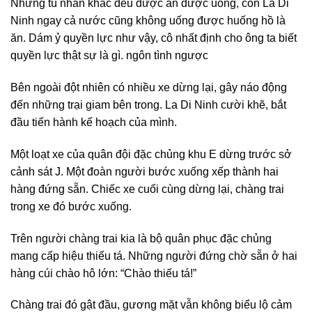
Những tù nhân khác đều được ăn được uống, còn La Di
Ninh ngay cả nước cũng không uống được huống hồ là
ăn. Dám ỷ quyền lực như vậy, cô nhất định cho ông ta biết
quyền lực thật sự là gì. ngôn tình ngược
Bên ngoài đột nhiên có nhiều xe dừng lại, gây náo động
đến những trại giam bên trong. La Di Ninh cười khẽ, bắt
đầu tiến hành kế hoạch của mình.
Một loạt xe của quân đội đặc chủng khu E dừng trước sở
cảnh sát J. Một đoàn người bước xuống xếp thành hai
hàng đứng sẵn. Chiếc xe cuối cùng dừng lại, chàng trai
trong xe đó bước xuống.
Trên người chàng trai kia là bộ quân phục đặc chủng
mang cấp hiệu thiếu tá. Những người đứng chờ sẵn ở hai
hàng cúi chào hô lớn: “Chào thiếu tá!”
Chàng trai đó gật đầu, gương mặt vẫn không biểu lộ cảm