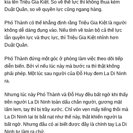
kia tên Triệu Gia Kiệt. So về thế lực thì không thua kém
Duật Quân, so về quyền lực cũng ngang hàng.
Phó Thành có thể khẳng định rằng Triệu Gia Kiệt là người
không dễ dàng đụng vào. Nếu tính về toàn bộ cả thế lực
lẫn quyền lực và thực lực, thì Triệu Gia Kiệt nhỉnh hơn
Duật Quân.
Phó Thành đứng một góc ở phòng làm việc theo dõi tiếp
diễn biến. Bởi vì nếu lúc này mà bước ra thì thật không
phải phép. Một lúc sau người của Đỗ Huy đem La Di Ninh
ra.
Nhưng lúc này Phó Thành và Đỗ Huy đều bất ngờ khi thấy
trên người La Di Ninh toàn dấu chân người, gương mặt
lấm lem, tay thì bị trầy xước. Chỉ vỏn vẹn mấy tiếng thôi mà
La Di Ninh lại bị bắt nạt như thế này, thật khiến người ta
bất ngờ. Nhưng đâu có ai biết được đây là chính tay La Di
Ninh tự làm ra chứ.