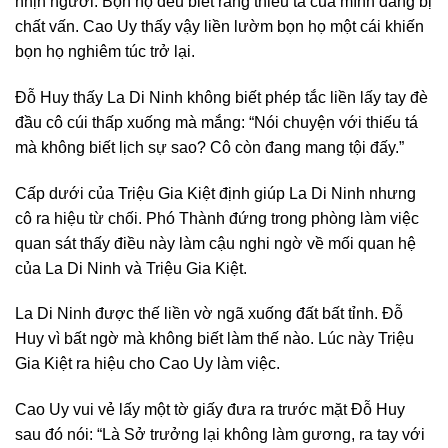
nhịn người. Bọn họ đều biết rằng thiếu tá của mình đang bị
chất vấn. Cao Uy thấy vậy liền lườm bọn họ một cái khiến
bọn họ nghiêm túc trở lại.
Đỗ Huy thấy La Di Ninh không biết phép tắc liền lấy tay đè
đầu cô cúi thấp xuống mà mắng: “Nói chuyện với thiếu tá
mà không biết lịch sự sao? Cô còn đang mang tội đấy.”
Cấp dưới của Triệu Gia Kiệt định giúp La Di Ninh nhưng
cô ra hiệu từ chối. Phó Thành đứng trong phòng làm việc
quan sát thấy điều này làm cậu nghi ngờ về mối quan hệ
của La Di Ninh và Triệu Gia Kiệt.
La Di Ninh được thế liền vờ ngã xuống đất bất tỉnh. Đỗ
Huy vì bất ngờ mà không biết làm thế nào. Lúc này Triệu
Gia Kiệt ra hiệu cho Cao Uy làm việc.
Cao Uy vui vẻ lấy một tờ giấy đưa ra trước mặt Đỗ Huy
sau đó nói: “Là Sở trưởng lại không làm gương, ra tay với