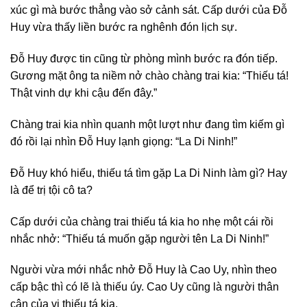
xúc gì mà bước thẳng vào sở cảnh sát. Cấp dưới của Đỗ
Huy vừa thấy liền bước ra nghênh đón lịch sự.
Đỗ Huy được tin cũng từ phòng mình bước ra đón tiếp.
Gương mặt ông ta niềm nở chào chàng trai kia: “Thiếu tá!
Thật vinh dự khi cậu đến đây.”
Chàng trai kia nhìn quanh một lượt như đang tìm kiếm gì
đó rồi lại nhìn Đỗ Huy lạnh giọng: “La Di Ninh!”
Đỗ Huy khó hiểu, thiếu tá tìm gặp La Di Ninh làm gì? Hay
là để trị tội cô ta?
Cấp dưới của chàng trai thiếu tá kia ho nhẹ một cái rồi
nhắc nhở: “Thiếu tá muốn gặp người tên La Di Ninh!”
Người vừa mới nhắc nhở Đỗ Huy là Cao Uy, nhìn theo
cấp bậc thì có lẽ là thiếu úy. Cao Uy cũng là người thân
cận của vị thiếu tá kia.