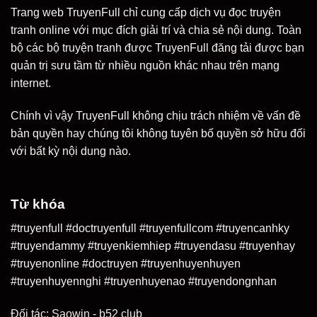
Trang web TruyenFull chỉ cung cấp dịch vụ đọc truyện
tranh online với mục đích giải trí và chia sẻ nội dung. Toàn
bộ các bộ truyện tranh được TruyenFull đăng tải được bạn
quản trị sưu tầm từ nhiều nguồn khác nhau trên mạng
internet.
Chính vì vậy TruyenFull không chịu trách nhiệm về vấn đề
bản quyền hay chúng tôi không tuyên bố quyền sở hữu đối
với bất kỳ nội dung nào.
Từ khóa
#truyenfull #doctruyenfull #truyenfullcom #truyencanhky
#truyendammy #truyenkiemhiep #truyendasu #truyenhay
#truyenonline #doctruyen #truyenhuyenhuyen
#truyenhuyennghi #truyenhuyenao #truyendongnhan
Đối tác:
Saowin
-
b52 club