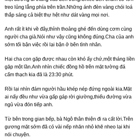
treo lủng lẳng phía trên trần.Những ánh đèn vàng chói loá
thắp sáng cả biệt thự hệt như dát vàng mọi nơi.
Anh rất ít khi về đây,thỉnh thoảng ghé đến dùng cơm cùng
người cha già.Nói như vậy cũng không đúng.Cha của anh
sớm tối bận việc rồi lại bận ở bên tình nhân.
Hai cha con gặp được nhau còn khó ấy chứ,một tháng liền
gặp một lần.Anh nhìn chiếc đồng hồ trên mặt tường đá
cẩm thạch kia đã là 23:30 phút.
Rồi lại nhìn đám người hầu khép nép đứng ngoài kia.Mặt
ai nấy đều như vừa gấp gáp rời giường,thiếu đường vừa
ngủ vừa đón tiếp anh.
Từ bên trong gian bếp, bà Ngô thân thiện đi ra cất lời.Trên
gương mặt sớm đã có vài nếp nhăn nhỏ khẽ nheo lại khi
nói chuyện.