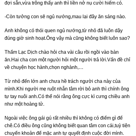
đợi sẵn,vừa trông thấy anh thì liền nở nụ cười hiếm có.
-Còn tưởng con sẽ ngủ nướng,mau lại đây ăn sáng nào.
Anh không có thói quen ngủ nướng,từ nhỏ đã luôn dậy
đúng giờ sinh hoạt.Ông vậy mà cũng không biết luôn sao?
Thẩm Lạc Dịch chào hỏi cha vài câu rồi ngồi vào bàn
ăn.Hai cha con một người hỏi một người trả lời.Vấn đề chỉ
về chuyện học hành,chọn nghành,…
Từ nhỏ đến lớn anh chưa hề trách người cha này của
mình.Khi người mẹ ruột nhẫn tâm rời bỏ anh thì chính ông
tự tay nuôi anh.Có thể nói rằng ông cực kì cưng chiều anh
như một hoàng tử.
Ngoài việc ông gái gú rất nhiều thì không có điểm gì để
chê.Có điều ông cũng không biết quan tâm con cái,tuỳ tiện
chuyển khoản để mặc anh tự quyết định cuộc đời mình.