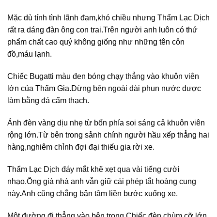
Mặc dù tính tình lãnh đạm,khó chiều nhưng Thẩm Lạc Dịch
rất ra dáng đàn ông con trai.Trên người anh luôn có thứ
phẩm chất cao quý không giống như những tên côn
đồ,máu lạnh.
Chiếc Bugatti màu đen bóng chạy thẳng vào khuôn viên
lớn của Thẩm Gia.Dừng bên ngoài đài phun nước được
làm bằng đá cẩm thạch.
Ánh đèn vàng dịu nhẹ từ bốn phía soi sáng cả khuôn viên
rộng lớn.Từ bên trong sảnh chính người hầu xếp thẳng hai
hàng,nghiêm chỉnh đợi đại thiếu gia rời xe.
Thẩm Lạc Dịch đáy mắt khẽ xẹt qua vài tiếng cười
nhạo.Ông già nhà anh vẫn giữ cái phép tắt hoàng cung
này.Anh cũng chẳng bận tâm liền bước xuống xe.
Một đường đi thẳng vào bên trong.Chiếc đèn chùm cỡ lớn