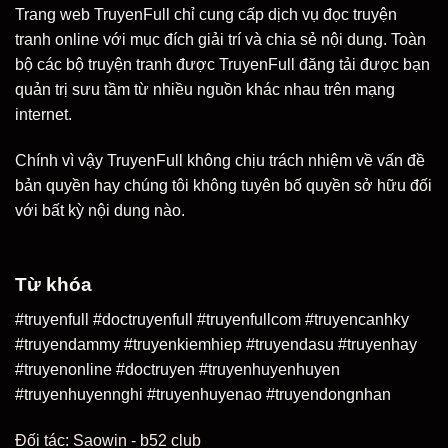
Trang web TruyenFull chỉ cung cấp dịch vụ đọc truyện
tranh online với mục đích giải trí và chia sẻ nội dung. Toàn
bộ các bộ truyện tranh được TruyenFull đăng tải được bạn
quản trị sưu tầm từ nhiều nguồn khác nhau trên mạng
internet.
Chính vì vậy TruyenFull không chịu trách nhiệm về vấn đề
bản quyền hay chúng tôi không tuyên bố quyền sở hữu đối
với bất kỳ nội dung nào.
Từ khóa
#truyenfull #doctruyenfull #truyenfullcom #truyencanhky
#truyendammy #truyenkiemhiep #truyendasu #truyenhay
#truyenonline #doctruyen #truyenhuyenhuyen
#truyenhuyennghi #truyenhuyenao #truyendongnhan
Đối tác:
Saowin
-
b52 club