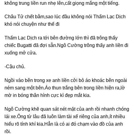
không trung liền run nhẹ lên,cất giọng mắng một tiếng.
Châu Tử chết bằm,sao lúc đầu không nói Thẩm Lạc Dịch
khó nói chuyện như thế đi
Thẩm Lạc Dịch ra tới bên đường lớn thì đã trông thấy
chiếc Bugatti đã đợi sẵn.Ngô Cường trông thấy anh liền đi
xuống mở cửa.
-Cậu chủ.
Ngồi vào bên trong xe anh liền cởi bỏ áo khoác bên ngoài
ném sang một bên.Áo thun trắng bên trong liền hiện ra,lờ
mờ in bóng thân hình cực kì đẹp mắt kia.
Ngô Cường khẽ quan sát nét mặt của anh rồi nhanh chóng
lái xe.Ông từ lâu đã luôn làm tài xế riêng của anh,ít nhiều
hiểu rõ tính khí kia.Hẳn là có ai đó chạm vào đồ của anh
rồi.