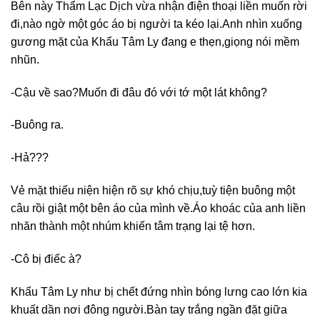
Bên này Thẩm Lạc Dịch vừa nhận điện thoại liền muốn rời
đi,nào ngờ một góc áo bị người ta kéo lại.Anh nhìn xuống
gương mặt của Khẩu Tâm Ly đang e thẹn,giọng nói mềm
nhũn.
-Cậu về sao?Muốn đi đâu đó với tớ một lát không?
-Buông ra.
-Hả???
Vẻ mặt thiếu niện hiện rõ sự khó chịu,tuỳ tiện buông một
câu rồi giật một bên áo của mình về.Áo khoác của anh liền
nhăn thành một nhúm khiến tâm trạng lại tệ hơn.
-Cô bị điếc à?
Khẩu Tâm Ly như bị chết đứng nhìn bóng lưng cao lớn kia
khuất dần nơi đông người.Bàn tay trắng ngần đặt giữa