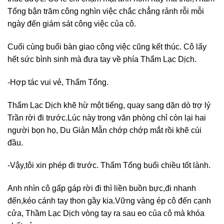
Tổng bận trăm công nghìn việc chắc chẳng rảnh rỗi mỗi
ngày đến giám sát công việc của cô.
Cuối cùng buổi bàn giao công việc cũng kết thúc. Cô lấy
hết sức bình sinh mà đưa tay về phía Thẩm Lạc Dịch.
-Hợp tác vui vẻ, Thẩm Tổng.
Thẩm Lạc Dịch khẽ hừ một tiếng, quay sang dặn dò trợ lý
Trần rời đi trước.Lúc này trong văn phòng chỉ còn lại hai
người bọn họ, Du Giản Mẫn chớp chớp mắt rồi khẽ cúi
đầu.
-Vậy,tôi xin phép đi trước. Thẩm Tổng buổi chiều tốt lành.
Anh nhìn cô gấp gáp rời đi thì liền buồn bực,đi nhanh
đến,kéo cánh tay thon gầy kia.Vững vàng ép cô đến cạnh
cửa, Thầm Lạc Dịch vòng tay ra sau eo của cô mà khóa