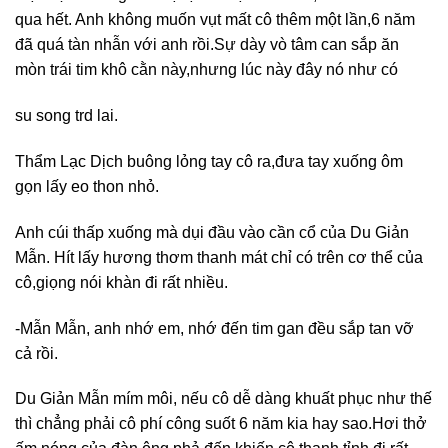
qua hết. Anh không muốn vụt mất cô thêm một lần,6 năm
đã quá tàn nhẫn với anh rồi.Sự dày vò tâm can sắp ăn
mòn trái tim khô cằn này,nhưng lúc này đây nó như có
su song trd lai.
Thẩm Lạc Dịch buông lỏng tay cô ra,đưa tay xuống ôm
gọn lấy eo thon nhỏ.
Anh cúi thấp xuống mà dụi đầu vào cần cổ của Du Giản
Mẫn. Hít lấy hương thơm thanh mát chỉ có trên cơ thể của
cô,giọng nói khàn đi rất nhiều.
-Mẫn Mẫn, anh nhớ em, nhớ đến tim gan đều sắp tan vỡ
cả rồi.
Du Giản Mẫn mím môi, nếu cô dễ dàng khuất phục như thế
thì chẳng phải cô phí công suốt 6 năm kia hay sao.Hơi thở