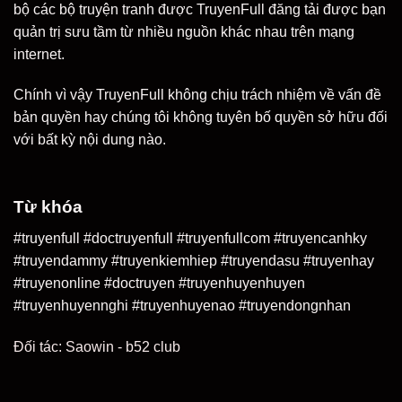
bộ các bộ truyện tranh được TruyenFull đăng tải được bạn
quản trị sưu tầm từ nhiều nguồn khác nhau trên mạng
internet.
Chính vì vậy TruyenFull không chịu trách nhiệm về vấn đề
bản quyền hay chúng tôi không tuyên bố quyền sở hữu đối
với bất kỳ nội dung nào.
Từ khóa
#truyenfull #doctruyenfull #truyenfullcom #truyencanhky
#truyendammy #truyenkiemhiep #truyendasu #truyenhay
#truyenonline #doctruyen #truyenhuyenhuyen
#truyenhuyennghi #truyenhuyenao #truyendongnhan
Đối tác:
Saowin
-
b52 club