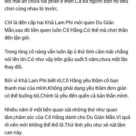
đôi mắt ẩn chứa vài phần e thẹn.Cả ba người bọn họ đều
chơi cùng nhau từ trước.
Chỉ là đến cấp hai Khả Lam Phi mới quen Du Giản
Mẫn,sau đó liền quen luôn Cố Hằng.Cứ thế mà chơi thân
đến tận giờ.
Trong lòng cô nàng vẫn luôn ấp ủ thứ tình cảm mãi chẳng
nói lên lời.Cứ như vậy trôn giấu suốt 5 năm,chưa một lần
thay đổi.
Bởi vì Khả Lam Phi biết rõ,Cố Hằng yêu thầm cô bạn
thanh mai của mình.Không phải dạng yêu thầm đơn giản
có thể buông bỏ.Chính là yêu đến quên cả bản thân mình.
Nhiều năm ở một bên quan sát những thứ như quan
tâm,chăm sóc của Cố Hằng dành cho Du Giản Mẫn.Vì quá
rõ nên mới không thể thổ lộ.Thứ tình yêu như xé nát tâm
can này.