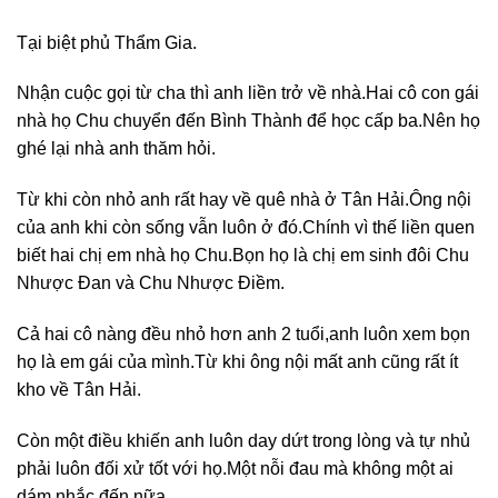
Tại biệt phủ Thẩm Gia.
Nhận cuộc gọi từ cha thì anh liền trở về nhà.Hai cô con gái
nhà họ Chu chuyển đến Bình Thành để học cấp ba.Nên họ
ghé lại nhà anh thăm hỏi.
Từ khi còn nhỏ anh rất hay về quê nhà ở Tân Hải.Ông nội
của anh khi còn sống vẫn luôn ở đó.Chính vì thế liền quen
biết hai chị em nhà họ Chu.Bọn họ là chị em sinh đôi Chu
Nhược Đan và Chu Nhược Điềm.
Cả hai cô nàng đều nhỏ hơn anh 2 tuổi,anh luôn xem bọn
họ là em gái của mình.Từ khi ông nội mất anh cũng rất ít
kho về Tân Hải.
Còn một điều khiến anh luôn day dứt trong lòng và tự nhủ
phải luôn đối xử tốt với họ.Một nỗi đau mà không một ai
dám nhắc đến nữa.