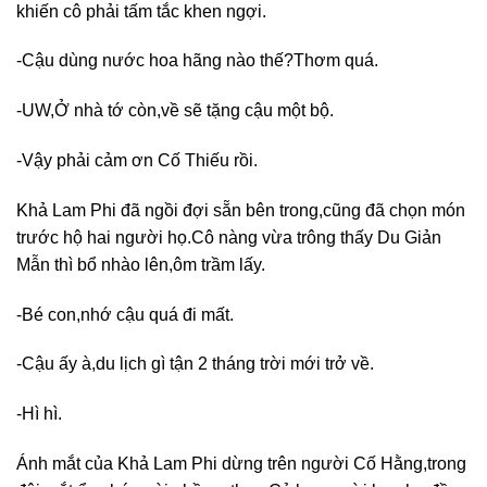
khiến cô phải tấm tắc khen ngợi.
-Cậu dùng nước hoa hãng nào thế?Thơm quá.
-UW,Ở nhà tớ còn,về sẽ tặng cậu một bộ.
-Vậy phải cảm ơn Cố Thiếu rồi.
Khả Lam Phi đã ngồi đợi sẵn bên trong,cũng đã chọn món
trước hộ hai người họ.Cô nàng vừa trông thấy Du Giản
Mẫn thì bổ nhào lên,ôm trầm lấy.
-Bé con,nhớ cậu quá đi mất.
-Cậu ấy à,du lịch gì tận 2 tháng trời mới trở về.
-Hì hì.
Ánh mắt của Khả Lam Phi dừng trên người Cố Hằng,trong