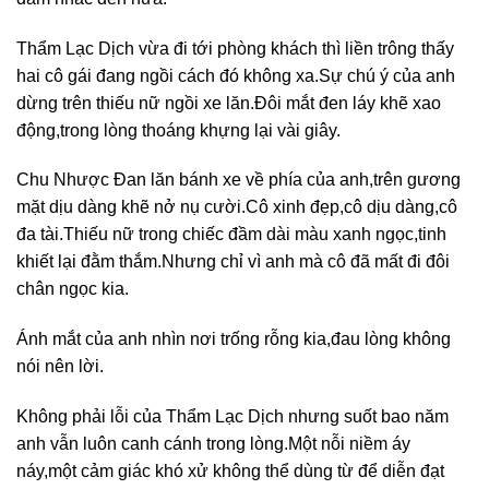
Thẩm Lạc Dịch vừa đi tới phòng khách thì liền trông thấy
hai cô gái đang ngồi cách đó không xa.Sự chú ý của anh
dừng trên thiếu nữ ngồi xe lăn.Đôi mắt đen láy khẽ xao
động,trong lòng thoáng khựng lại vài giây.
Chu Nhược Đan lăn bánh xe về phía của anh,trên gương
mặt dịu dàng khẽ nở nụ cười.Cô xinh đẹp,cô dịu dàng,cô
đa tài.Thiếu nữ trong chiếc đầm dài màu xanh ngọc,tinh
khiết lại đằm thắm.Nhưng chỉ vì anh mà cô đã mất đi đôi
chân ngọc kia.
Ánh mắt của anh nhìn nơi trống rỗng kia,đau lòng không
nói nên lời.
Không phải lỗi của Thẩm Lạc Dịch nhưng suốt bao năm
anh vẫn luôn canh cánh trong lòng.Một nỗi niềm áy
náy,một cảm giác khó xử không thể dùng từ để diễn đạt