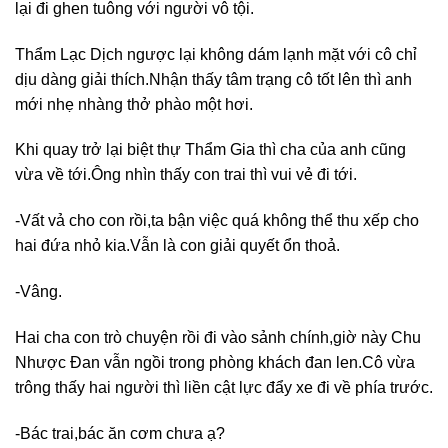
lại đi ghen tuông với người vô tội.
Thẩm Lạc Dịch ngược lại không dám lạnh mặt với cô chỉ
dịu dàng giải thích.Nhận thấy tâm trạng cô tốt lên thì anh
mới nhẹ nhàng thở phào một hơi.
Khi quay trở lại biệt thự Thẩm Gia thì cha của anh cũng
vừa về tới.Ông nhìn thấy con trai thì vui vẻ đi tới.
-Vất vả cho con rồi,ta bận việc quá không thể thu xếp cho
hai đứa nhỏ kia.Vẫn là con giải quyết ổn thoả.
-Vâng.
Hai cha con trò chuyện rồi đi vào sảnh chính,giờ này Chu
Nhược Đan vẫn ngồi trong phòng khách đan len.Cô vừa
trông thấy hai người thì liền cật lực đẩy xe đi về phía trước.
-Bác trai,bác ăn cơm chưa ạ?