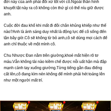
đời này của anh phải đối xử tốt với cô.Ngoài thân hình
khuyết tật này ra cô không còn thứ gì có thể níu giữ được
anh.
Cuộc đời đau khổ khi mất đi đôi chân khủng khiếp như thế
nào?Anh là ánh sáng duy nhất là động lực để cô sống đến
tận bây giờ.Cô sẽ không từ bỏ anh,cô sẽ dùng mọi cách để
anh chỉ thuộc về một mình cô.
Chu Nhược Đan nằm trên giường,khoé mắt hiện rõ tơ
máu.Vẫn không tài nào kiềm chế được nỗi uất hận mà đập
mạnh cánh tay xuống giường.Từng tiếng gằn đau điếng
cất lên,cô đang kìm nén không để mình phải hét toáng lên
như một người mất trí.