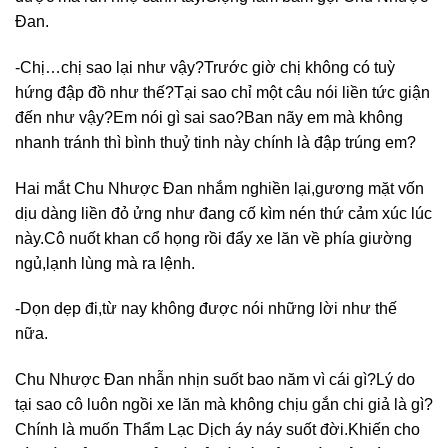
Đan.
-Chị…chị sao lại như vậy?Trước giờ chị không có tuỳ
hứng đập đồ như thế?Tại sao chỉ một câu nói liền tức giận
đến như vậy?Em nói gì sai sao?Ban nãy em mà không
nhanh tránh thì bình thuỷ tinh này chính là đập trúng em?
Hai mắt Chu Nhược Đan nhắm nghiền lại,gương mặt vốn
dịu dàng liền đỏ ửng như đang cố kìm nén thứ cảm xúc lúc
này.Cô nuốt khan cổ họng rồi đẩy xe lăn về phía giường
ngủ,lạnh lùng mà ra lệnh.
-Dọn dẹp đi,từ nay không được nói những lời như thế
nữa.
Chu Nhược Đan nhẫn nhịn suốt bao năm vì cái gì?Lý do
tại sao cô luôn ngồi xe lăn mà không chịu gắn chi giả là gì?
Chính là muốn Thẩm Lạc Dịch áy náy suốt đời.Khiến cho