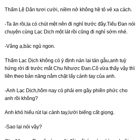
Thẩm Lệ Dân tươi cười, niềm nở không hề tỏ vẻ xa cách.
-Ta ăn rồi,ta có chút mệt nên đi nghỉ trước đây.Tiểu Đan nói
chuyện cùng Lạc Dịch một lát rồi cũng đi nghỉ sớm nhé.
-Vâng ạ,bác ngủ ngon.
Thẩm Lạc Dịch không có ý định nán lại tán gẫu,anh tuỳ
hứng rời đi trước mắt Chu Nhược Đan.Cô vừa thấy vậy thì
liền theo bản năng nắm chặt lấy cánh tay của anh.
-Anh Lạc Dịch,hôm nay có phải em gây phiền phức cho
anh rồi không?
Anh khó hiểu rút lại cánh tay,lười biếng cất giọng.
-Sao lại nói vậy?