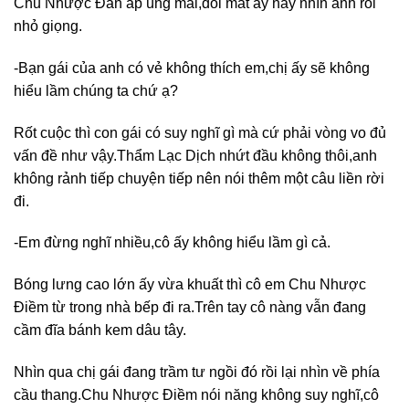
Chu Nhược Đan ấp úng mãi,đôi mắt áy náy nhìn anh rồi
nhỏ giọng.
-Bạn gái của anh có vẻ không thích em,chị ấy sẽ không
hiểu lầm chúng ta chứ ạ?
Rốt cuộc thì con gái có suy nghĩ gì mà cứ phải vòng vo đủ
vấn đề như vậy.Thẩm Lạc Dịch nhứt đầu không thôi,anh
không rảnh tiếp chuyện tiếp nên nói thêm một câu liền rời
đi.
-Em đừng nghĩ nhiều,cô ấy không hiểu lầm gì cả.
Bóng lưng cao lớn ấy vừa khuất thì cô em Chu Nhược
Điềm từ trong nhà bếp đi ra.Trên tay cô nàng vẫn đang
cầm đĩa bánh kem dâu tây.
Nhìn qua chị gái đang trầm tư ngồi đó rồi lại nhìn về phía
cầu thang.Chu Nhược Điềm nói năng không suy nghĩ,cô