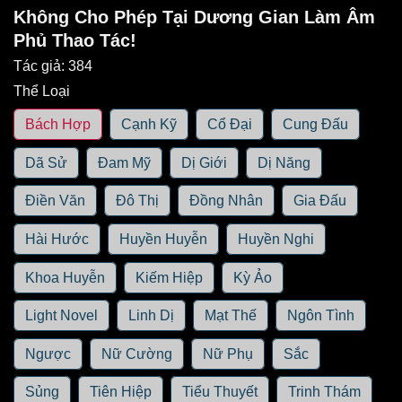
Không Cho Phép Tại Dương Gian Làm Âm
Phủ Thao Tác!
Tác giả:
384
Thể Loại
Bách Hợp
Cạnh Kỹ
Cổ Đại
Cung Đấu
Dã Sử
Đam Mỹ
Dị Giới
Dị Năng
Điền Văn
Đô Thị
Đồng Nhân
Gia Đấu
Hài Hước
Huyền Huyễn
Huyền Nghi
Khoa Huyễn
Kiếm Hiệp
Kỳ Ảo
Light Novel
Linh Dị
Mạt Thế
Ngôn Tình
Ngược
Nữ Cường
Nữ Phụ
Sắc
Sủng
Tiên Hiệp
Tiểu Thuyết
Trinh Thám