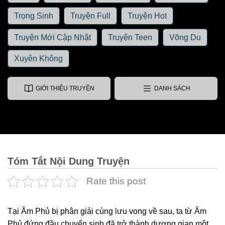
Trọng Sinh
Truyện Full
Truyện Hot
Truyện Mới Cập Nhật
Truyện Teen
Võng Du
Xuyên Không
GIỚI THIỆU TRUYỆN
DANH SÁCH
Tóm Tắt Nội Dung Truyện
Rate this post
Tại Âm Phủ bị phân giải cùng lưu vong về sau, ta từ Âm
Phủ đứng đầu chuyển sinh đã trở thành dương gian một