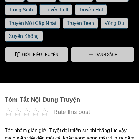
Trọng Sinh
Truyện Full
Truyện Hot
Truyện Mới Cập Nhật
Truyện Teen
Võng Du
Xuyên Không
GIỚI THIỆU TRUYỆN
DANH SÁCH
Tóm Tắt Nội Dung Truyện
Rate this post
Tác phẩm giản giới Tuyệt đại thiên sư phi thăng lúc vậy
mà xuyên việt đến một cái khác song song mặt vị, nửa đêm