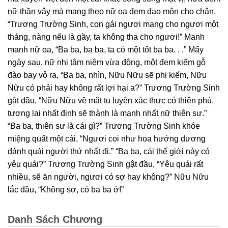
nữ thần vậy mà mang theo nữ oa đem đạo môn cho chận.
“Trương Trường Sinh, con gái ngươi mang cho ngươi một
tháng, nàng nếu là gầy, ta không tha cho ngươi!” Manh
manh nữ oa, “Ba ba, ba ba, ta có một tốt ba ba. . .” Mấy
ngày sau, nữ nhi tâm niệm vừa động, một đem kiếm gỗ
đào bay vỏ ra, “Ba ba, nhìn, Nữu Nữu sẽ phi kiếm, Nữu
Nữu có phải hay không rất lợi hại a?” Trương Trường Sinh
gật đầu, “Nữu Nữu về mặt tu luyện xác thực có thiên phú,
tương lai nhất định sẽ thành là mạnh nhất nữ thiên sư.”
“Ba ba, thiên sư là cái gì?” Trương Trường Sinh khóe
miệng quất một cái, “Ngươi coi như hoa hướng dương
đánh quái người thứ nhất đi.” “Ba ba, cái thế giới này có
yêu quái?” Trương Trường Sinh gật đầu, “Yêu quái rất
nhiều, sẽ ăn người, ngươi có sợ hay không?” Nữu Nữu
lắc đầu, “Không sợ, có ba ba ở!”
Danh Sách Chương