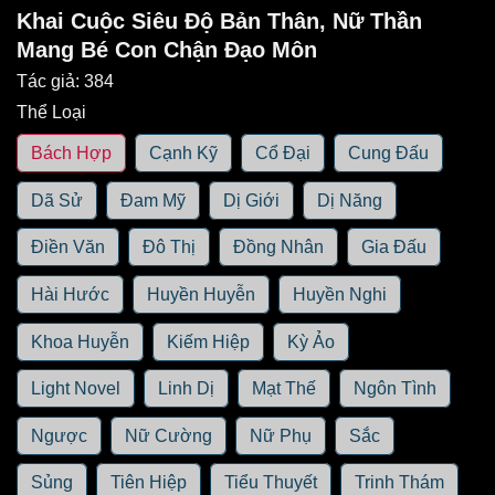
Khai Cuộc Siêu Độ Bản Thân, Nữ Thần
Mang Bé Con Chận Đạo Môn
Tác giả:
384
Thể Loại
Bách Hợp
Cạnh Kỹ
Cổ Đại
Cung Đấu
Dã Sử
Đam Mỹ
Dị Giới
Dị Năng
Điền Văn
Đô Thị
Đồng Nhân
Gia Đấu
Hài Hước
Huyền Huyễn
Huyền Nghi
Khoa Huyễn
Kiếm Hiệp
Kỳ Ảo
Light Novel
Linh Dị
Mạt Thế
Ngôn Tình
Ngược
Nữ Cường
Nữ Phụ
Sắc
Sủng
Tiên Hiệp
Tiểu Thuyết
Trinh Thám