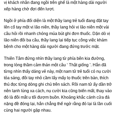
vị khách nhân đang ngồi trên ghế là một hàng dài người
xếp hàng chờ đợi đến lượt.
Ngồi ở phía đối diện là một thầy lang trẻ tuổi đang đặt tay
lên cổ tay một vị lão niên, thầy lang hỏi vị lão niên một vài
câu hỏi rồi nhanh chóng múa bút ghi đơn thuốc. Dặn dò vị
lão niên đôi ba câu, thầy lang lại tiếp tục công việc khám
bệnh cho một hàng dài người đang đứng trước mặt.
Thiên Tâm đứng nhìn thầy lang từ phía bên kia đường,
trong lòng thầm cảm thán một câu ‘ Thật giống ’. Hắn đã
từng nhìn thấy dáng vẻ này, một nam tử trẻ tuổi có nụ cười
tỏa sáng, đôi tay nhỏ cầm lấy mấy lọ thuốc trên bàn, thích
thú đọc từng dòng ghi chú trên sách. Rồi nam tử ấy dần trở
nên lạnh lùng xa cách, nụ cười kia cũng biến mất, thay vào
đó là đôi mắt u tối đượm buồn. Khoảng khắc cánh cửa đá
nặng đề đóng lại, hắn chẳng thể ngờ rằng đó lại là lần cuối
cùng hai người gặp nhau.