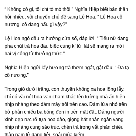
“ Không có gì, tôi chỉ tò mò thôi.” Nghĩa Hiệp biết bản thân
hỏi nhiều, vội chuyển chủ đề sang Lệ Hoa, “ Lệ Hoa cô
nương, cô đang nấu gì vậy?”
Lệ Hoa ngó đầu ra hướng cửa sổ, đáp lời: “ Tiểu nữ đang
pha chút trà hoa đậu biếc cùng kì tử, lát sẽ mang ra mời
hai vị công tử thưởng thức.”
Nghĩa Hiệp ngửi lấy hương trà thơm ngát, gật đầu: “ Đa tạ
cô nương.”
Trong gió dưới trăng, con thuyền không xa hoa lộng lẫy,
chỉ có vài nét hoa văn chạm khắc tên tường nhà ẩn hiện
nhịp nhàng theo đám mây trôi trên cao. Đám lửa nhỏ trên
bờ phản chiếu ba bóng đen in trên mặt đất. Dáng người
xinh đẹp rực rỡ tựa hoa đào, giọng hát nhân ngân vang
nhịp nhàng cùng sáo trúc, chén trà trong vắt phản chiếu
thân nam tử đang tiêu soái múa kiếm.