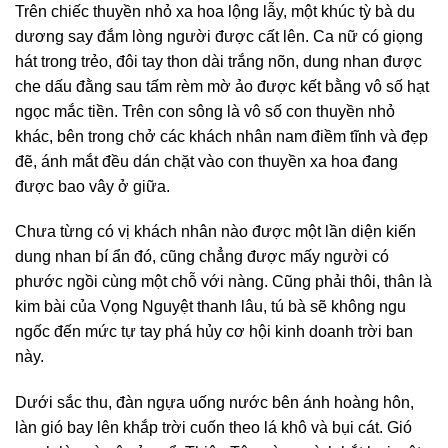
Trên chiếc thuyền nhỏ xa hoa lộng lẫy, một khúc tỳ bà du
dương say đắm lòng người được cất lên. Ca nữ có giọng
hát trong trẻo, đôi tay thon dài trắng nõn, dung nhan được
che dấu đằng sau tấm rèm mờ ảo được kết bằng vô số hạt
ngọc mắc tiền. Trên con sông là vô số con thuyền nhỏ
khác, bên trong chở các khách nhân nam điềm tĩnh và đẹp
đẽ, ánh mắt đều dán chặt vào con thuyền xa hoa đang
được bao vây ở giữa.
Chưa từng có vị khách nhân nào được một lần diện kiến
dung nhan bí ẩn đó, cũng chẳng được mấy người có
phước ngồi cùng một chỗ với nàng. Cũng phải thôi, thân là
kim bài của Vọng Nguyệt thanh lâu, tú bà sẽ không ngu
ngốc đến mức tự tay phá hủy cơ hội kinh doanh trời ban
này.
Dưới sắc thu, đàn ngựa uống nước bên ánh hoàng hôn,
làn gió bay lên khắp trời cuốn theo lá khô và bụi cát. Gió