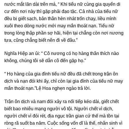
nước mắt lăn dài trên má, “ Khi tiểu nữ cùng gia quyến di
cư đến nơi này thì gặp phải đạo tặc. Cả nhà của tiểu nữ
đều bị giết sạch, bản thân hèn nhát trốn chạy, liều mình
xuôi theo dòng nước mới may mắn thoát nạn. Tiểu nữ
trong lòng thập phần sợ hãi, hiện tại chẳng còn nơi nương
tựa, cũng chẳng biết nên đi về đâu.”
Nghĩa Hiệp an ủi: “ Cô nương có họ hàng thân thích nào
không, chúng tôi sẽ dẫn cô đến gặp họ.”
“ Họ hàng của gia đình tiểu nữ đều đã chết trong trận ôn
dịch và nạn đói khi ấy, chỉ còn lại gia đình của tiểu nữ may
mắn thoát nạn.”Lệ Hoa nghẹn ngào trả lời.
Trận ôn dịch và nam đói xảy ra nối tiếp kéo dài, giết chết
biết bao nhiêu mạng người vô tội. Người chết vì dịch,
người chết vì đói rét, địa ngục trần gian cứ thế mà tồn tại
ròng rã suốt ba năm. Cuộc sống vốn dĩ là thế, nhân sinh vì