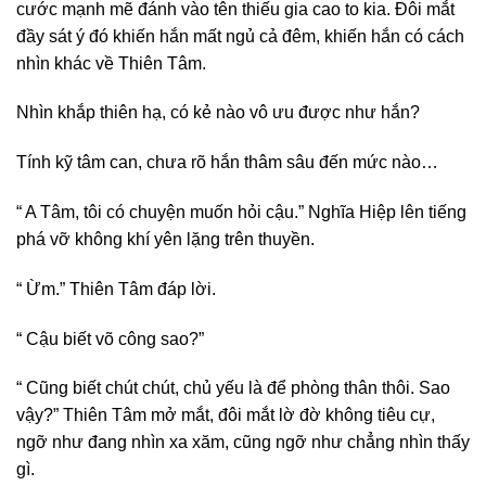
cước mạnh mẽ đánh vào tên thiếu gia cao to kia. Đôi mắt
đầy sát ý đó khiến hắn mất ngủ cả đêm, khiến hắn có cách
nhìn khác về Thiên Tâm.
Nhìn khắp thiên hạ, có kẻ nào vô ưu được như hắn?
Tính kỹ tâm can, chưa rõ hắn thâm sâu đến mức nào…
“ A Tâm, tôi có chuyện muốn hỏi cậu.” Nghĩa Hiệp lên tiếng
phá vỡ không khí yên lặng trên thuyền.
“ Ừm.” Thiên Tâm đáp lời.
“ Cậu biết võ công sao?”
“ Cũng biết chút chút, chủ yếu là để phòng thân thôi. Sao
vậy?” Thiên Tâm mở mắt, đôi mắt lờ đờ không tiêu cự,
ngỡ như đang nhìn xa xăm, cũng ngỡ như chẳng nhìn thấy
gì.