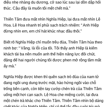
điệu nhẹ nhàng du dương, cớ sao lúc sau lại dồn dập hối
thúc. Cậu đây là muốn tôi mệt chết mà.”
Thiên Tâm đưa mắt nhìn Nghĩa Hiệp, lại đưa mắt nhìn Lệ
Hoa. Lệ Hoa nhanh trí phủi sạch trách nhiệm: “ Anh Hiệp
đừng nhìn em, em chỉ hát khúc nhạc đầu thôi.”
Biết rõ Nghĩa Hiệp chỉ muốn trêu đùa, Thiên Tâm hùa theo
nịnh bợ: “ Vâng. là lỗi của tôi. Tôi thấy anh Hiệp là kiếm
khách tài ba nên muốn anh thể hiện năng lực đôi chút,
đặng để hai người chúng tôi được phen mở rộng tầm mắt
ấy mà.”
Nghĩa Hiệp được khen thì quên sạch trò đùa của nam tử
đang ngồi ung dung trước mặt, hào hứng ngồi vào chỗ
trống bên cạnh, còn tiện tay cướp chén trà của Thiên Tâm
uống một hơi cạn sạch. Lệ Hoa che miệng cười, lại đưa
một chén trà khác cho Thiên Tâm. Thiên Tâm nhìn bộ dáng
chết khác của Nghĩa Hiệp, chỉ có thể lắc đầu cười trừ mà