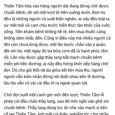
Thiên Tâm hòa vào hàng người dài đang đứng chờ được
chuẩn bệnh, dò xét một lượt từ trên xuống dưới. Bọn họ
đều là những người có xuất thân nghèo, ai nấy đều toát ra
sự mệt mỏi và cam chịu trước hiện thực tàn khốc của cuộc
sống. Tiền khám bệnh không hề rẻ, tiền mua thuốc càng
không dám nhắc đến. Cũng vì điều này mà nhiều người cả
đời còn chưa từng được một lần bước chân vào y quán,
đối với họ, một ngày đủ ba bữa cơm đã là hạnh phúc lắm
rồi. Lần này được gặp thầy lang bắt mạch chuẩn bệnh
miễn phí trên đường, ai nấy đều hứng khởi xếp hàng chờ
đợi. Dù cho gió thổi rát da giữa tiết trời mùa thu, người
người vẫn kiên nhẫn đứng nối đuôi nhau trên lề đường,
lâu lâu vẫn có vài cái đầu ló ra ngoài quan sát.
Chờ đợi suốt một canh giờ mới đến lượt, Thiên Tâm lễ
phép cúi đầu chào thầy lang, sau đó mới ngồi vào ghế xin
chuẩn bệnh. Thầy lang dùng lực ấn nhẹ vào mạch vị trên
cổ tay Thiên Tâm, ánh mắt cúi thấp, nghiêm túc cảm nhận