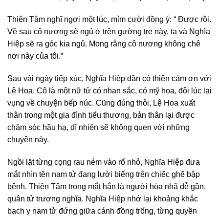
Thiên Tâm nghĩ ngợi một lúc, mỉm cười đồng ý: “ Được rồi.
Về sau cô nương sẽ ngủ ở trên gường tre này, ta và Nghĩa
Hiệp sẽ ra góc kia ngủ. Mong rằng cô nương không chê
nơi này của tôi.”
Sau vài ngày tiếp xúc, Nghĩa Hiệp dần có thiện cảm ơn với
Lệ Hoa. Cô là một nữ tử có nhan sắc, có mỹ họa, đôi lúc lại
vụng về chuyện bếp núc. Cũng đúng thôi, Lệ Hoa xuất
thân trong một gia đình tiểu thương, bản thân lại được
chăm sóc hầu hạ, dĩ nhiên sẽ không quen với những
chuyện này.
Ngồi lặt từng cọng rau ném vào rổ nhỏ, Nghĩa Hiệp đưa
mắt nhìn tên nam tử đang lười biếng trên chiếc ghế bập
bênh. Thiên Tâm trong mắt hắn là người hòa nhã dễ gần,
quân tử trượng nghĩa. Nghĩa Hiệp nhớ lại khoảng khắc
bạch y nam tử đứng giữa cánh đồng trống, từng quyền