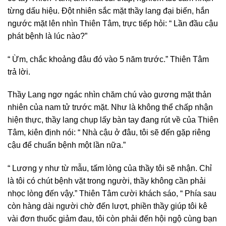
từng dấu hiệu. Đột nhiên sắc mặt thầy lang đại biến, hắn
ngước mặt lên nhìn Thiên Tâm, trực tiếp hỏi: “ Lần đầu cậu
phát bệnh là lúc nào?”
“ Ừm, chắc khoảng đâu đó vào 5 năm trước.” Thiên Tâm
trả lời.
Thầy Lang ngơ ngác nhìn chăm chú vào gương mặt thản
nhiên của nam tử trước mặt. Như là không thể chấp nhận
hiện thực, thầy lang chụp lấy bàn tay đang rút về của Thiên
Tâm, kiên định nói: “ Nhà cậu ở đâu, tôi sẽ đến gặp riêng
cậu để chuẩn bệnh một lần nữa.”
“ Lương y như từ mẫu, tấm lòng của thầy tôi sẽ nhận. Chỉ
là tôi có chút bệnh vặt trong người, thầy không cần phải
nhọc lòng đến vậy.” Thiên Tâm cười khách sáo, “ Phía sau
còn hàng dài người chờ đến lượt, phiền thầy giúp tôi kê
vài đơn thuốc giảm đau, tôi còn phải đến hội ngộ cùng bạn