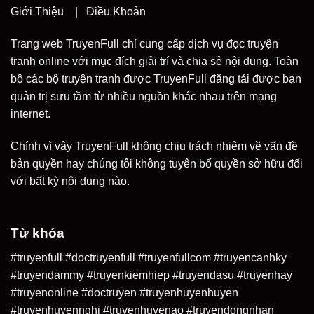
Giới Thiệu
|
Điều Khoản
Trang web TruyenFull chỉ cung cấp dịch vụ đọc truyện
tranh online với mục đích giải trí và chia sẻ nội dung. Toàn
bộ các bộ truyện tranh được TruyenFull đăng tải được bạn
quản trị sưu tầm từ nhiều nguồn khác nhau trên mạng
internet.
Chính vì vậy TruyenFull không chịu trách nhiệm về vấn đề
bản quyền hay chúng tôi không tuyên bố quyền sở hữu đối
với bất kỳ nội dung nào.
Từ khóa
#truyenfull #doctruyenfull #truyenfullcom #truyencanhky
#truyendammy #truyenkiemhiep #truyendasu #truyenhay
#truyenonline #doctruyen #truyenhuyenhuyen
#truyenhuyennghi #truyenhuyenao #truyendongnhan