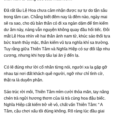
Đã rất lâu Lệ Hoa chưa cảm nhận được sự tự do tận sâu
trong tâm can. Chẳng biết đêm nay là đêm nào, ngày mai
sẽ ra sao, cho dù bản thân có đi xa ngàn dặm để tìm kiếm
dư âm này, nàng vẫn nguyện không quay đầu hối tiếc. Đôi
mắt Lệ Hoa nhìn về hai thân ảnh nam tử, khúc sáo thổi tựa
bức tranh thủy mặc, thân kiếm vũ tựa nghĩa khí sa trường.
Tuy rằng giữa Thiên Tâm và Nghĩa Hiệp có sự đối lập nhu
cương, nhưng khi hợp tấu lại ăn ý đến lạ.
Có lẽ đúng như lời cổ nhân từng nói, người xa lạ gặp gỡ
nhau tại nơi đất khách quê người, ngỡ như chỉ tình cờ,
thật ra là duyên phận.
Sáo trúc rời môi, Thiên Tâm mỉm cười thỏa mãn, tay nâng
chén trà ngửi hương thơm của lá trà cùng hoa đậu biếc.
Nghĩa Hiệp cất kiếm trở về vỏ, chất vấn Thiên Tâm: “ A
Tâm, cậu chơi xấu tôi đúng không. Rõ ràng lúc đầu giai