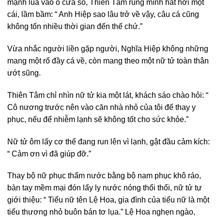
mạnh lùa vào ô cửa sổ, Thiên Tâm rùng mình hắt hơi một
cái, lầm bầm: “ Anh Hiệp sao lâu trở về vậy, câu cá cũng
không tốn nhiều thời gian đến thế chứ.”
Vừa nhắc người liền gặp người, Nghĩa Hiệp không những
mang một rổ đầy cá về, còn mang theo một nữ tử toàn thân
ướt sũng.
Thiên Tâm chỉ nhìn nữ tử kia một lát, khách sáo chào hỏi: “
Cô nương trước nên vào căn nhà nhỏ của tôi để thay y
phục, nếu để nhiễm lạnh sẽ không tốt cho sức khỏe.”
Nữ tử ôm lấy cơ thể đang run lên vì lạnh, gật đầu cảm kích:
“ Cảm ơn vì đã giúp đỡ.”
Thay bộ nữ phục thấm nước bằng bộ nam phục khô ráo,
bàn tay mềm mại đón lấy ly nước nóng thổi thổi, nữ tử tự
giới thiệu: “ Tiểu nữ tên Lệ Hoa, gia đình của tiểu nữ là một
tiểu thương nhỏ buôn bán tơ lụa.” Lệ Hoa nghẹn ngào,