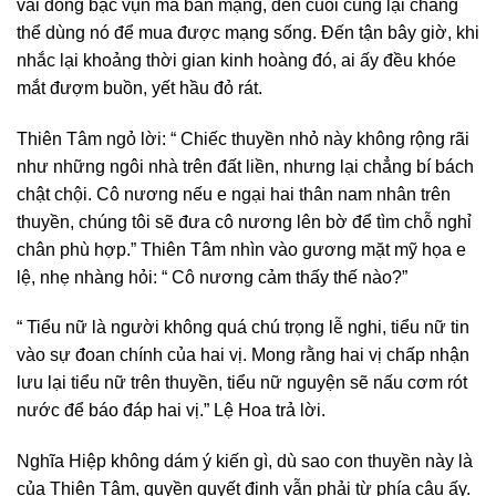
vài đồng bạc vụn mà bán mạng, đến cuối cùng lại chẳng
thể dùng nó để mua được mạng sống. Đến tận bây giờ, khi
nhắc lại khoảng thời gian kinh hoàng đó, ai ấy đều khóe
mắt đượm buồn, yết hầu đỏ rát.
Thiên Tâm ngỏ lời: “ Chiếc thuyền nhỏ này không rộng rãi
như những ngôi nhà trên đất liền, nhưng lại chẳng bí bách
chật chội. Cô nương nếu e ngại hai thân nam nhân trên
thuyền, chúng tôi sẽ đưa cô nương lên bờ để tìm chỗ nghỉ
chân phù hợp.” Thiên Tâm nhìn vào gương mặt mỹ họa e
lệ, nhẹ nhàng hỏi: “ Cô nương cảm thấy thế nào?”
“ Tiểu nữ là người không quá chú trọng lễ nghi, tiểu nữ tin
vào sự đoan chính của hai vị. Mong rằng hai vị chấp nhận
lưu lại tiểu nữ trên thuyền, tiểu nữ nguyện sẽ nấu cơm rót
nước để báo đáp hai vị.” Lệ Hoa trả lời.
Nghĩa Hiệp không dám ý kiến gì, dù sao con thuyền này là
của Thiên Tâm, quyền quyết định vẫn phải từ phía cậu ấy.