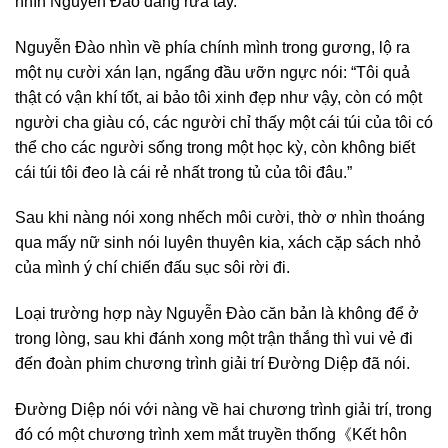
nhìn Nguyễn Đào đang rửa tay.
Nguyễn Đào nhìn về phía chính mình trong gương, lộ ra
một nụ cười xán lạn, ngẩng đầu ưỡn ngực nói: “Tôi quả
thật có vận khí tốt, ai bảo tôi xinh đẹp như vậy, còn có một
người cha giàu có, các người chỉ thấy một cái túi của tôi có
thể cho các người sống trong một học kỳ, còn không biết
cái túi tôi đeo là cái rẻ nhất trong tủ của tôi đâu.”
Sau khi nàng nói xong nhếch môi cười, thờ ơ nhìn thoáng
qua mấy nữ sinh nói luyên thuyên kia, xách cặp sách nhỏ
của mình ý chí chiến đấu sục sôi rời đi.
Loại trường hợp này Nguyễn Đào căn bản là không để ở
trong lòng, sau khi đánh xong một trận thắng thì vui vẻ đi
đến đoàn phim chương trình giải trí Đường Diệp đã nói.
Đường Diệp nói với nàng về hai chương trình giải trí, trong
đó có một chương trình xem mắt truyền thống《Kết hôn