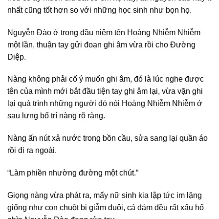
nhất cũng tốt hơn so với những học sinh như bọn họ.
Nguyễn Đào ở trong đầu niệm tên Hoàng Nhiễm Nhiễm
một lần, thuận tay gửi đoạn ghi âm vừa rồi cho Đường
Diệp.
Nàng không phải cố ý muốn ghi âm, đó là lúc nghe được
tên của mình mới bắt đầu tiện tay ghi âm lại, vừa vặn ghi
lại quá trình những người đó nói Hoàng Nhiễm Nhiễm ở
sau lưng bố trí nàng rõ ràng.
Nàng ấn nút xả nước trong bồn cầu, sửa sang lại quần áo
rồi đi ra ngoài.
“Làm phiền nhường đường một chút.”
Giọng nàng vừa phát ra, mấy nữ sinh kia lập tức im lặng
giống như con chuột bị giẫm đuôi, cả đám đều rất xấu hổ