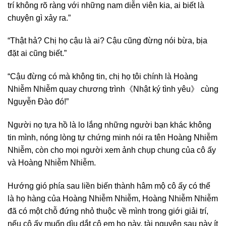
trí không rõ ràng với những nam diễn viên kia, ai biết là
chuyện gì xảy ra.”
“Thật hả? Chị họ cậu là ai? Cậu cũng đừng nói bừa, bịa
đặt ai cũng biết.”
“Cậu đừng có mà không tin, chị họ tôi chính là Hoàng
Nhiễm Nhiễm quay chương trình《Nhật ký tình yêu》 cùng
Nguyễn Đào đó!”
Người nọ tựa hồ là lo lắng những người bạn khác không
tin mình, nóng lòng tự chứng minh nói ra tên Hoàng Nhiễm
Nhiễm, còn cho mọi người xem ảnh chụp chung của cô ấy
và Hoàng Nhiễm Nhiễm.
Hướng gió phía sau liền biến thành hâm mộ cô ấy có thể
là họ hàng của Hoàng Nhiễm Nhiễm, Hoàng Nhiễm Nhiễm
đã có một chỗ đứng nhỏ thuộc về mình trong giới giải trí,
nếu cô ấy muốn dìu dắt cô em họ này, tài nguyên sau này ít