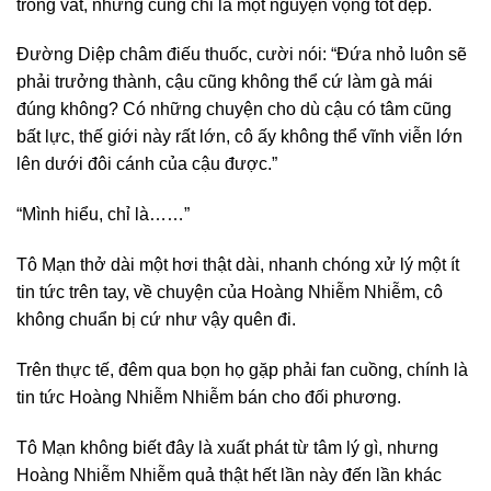
trong vắt, nhưng cũng chỉ là một nguyện vọng tốt đẹp.
Đường Diệp châm điếu thuốc, cười nói: “Đứa nhỏ luôn sẽ
phải trưởng thành, cậu cũng không thể cứ làm gà mái
đúng không? Có những chuyện cho dù cậu có tâm cũng
bất lực, thế giới này rất lớn, cô ấy không thể vĩnh viễn lớn
lên dưới đôi cánh của cậu được.”
“Mình hiểu, chỉ là……”
Tô Mạn thở dài một hơi thật dài, nhanh chóng xử lý một ít
tin tức trên tay, về chuyện của Hoàng Nhiễm Nhiễm, cô
không chuẩn bị cứ như vậy quên đi.
Trên thực tế, đêm qua bọn họ gặp phải fan cuồng, chính là
tin tức Hoàng Nhiễm Nhiễm bán cho đối phương.
Tô Mạn không biết đây là xuất phát từ tâm lý gì, nhưng
Hoàng Nhiễm Nhiễm quả thật hết lần này đến lần khác