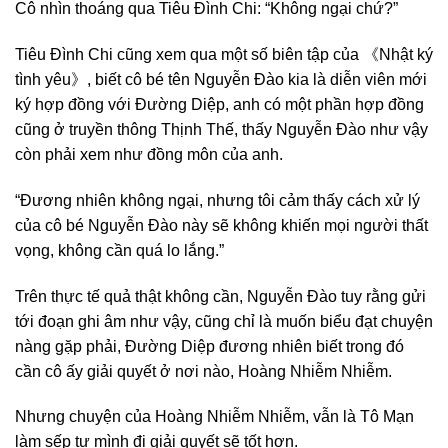
Cô nhìn thoáng qua Tiêu Đình Chi: “Không ngại chứ?”
Tiêu Đình Chi cũng xem qua một số biên tập của 《Nhật ký
tình yêu》, biết cô bé tên Nguyễn Đào kia là diễn viên mới
ký hợp đồng với Đường Diệp, anh có một phần hợp đồng
cũng ở truyền thông Thịnh Thế, thấy Nguyễn Đào như vậy
còn phải xem như đồng môn của anh.
“Đương nhiên không ngại, nhưng tôi cảm thấy cách xử lý
của cô bé Nguyễn Đào này sẽ không khiến mọi người thất
vọng, không cần quá lo lắng.”
Trên thực tế quả thật không cần, Nguyễn Đào tuy rằng gửi
tới đoạn ghi âm như vậy, cũng chỉ là muốn biểu đạt chuyện
nàng gặp phải, Đường Diệp đương nhiên biết trong đó
cần cô ấy giải quyết ở nơi nào, Hoàng Nhiễm Nhiễm.
Nhưng chuyện của Hoàng Nhiễm Nhiễm, vẫn là Tô Mạn
làm sếp tự mình đi giải quyết sẽ tốt hơn.