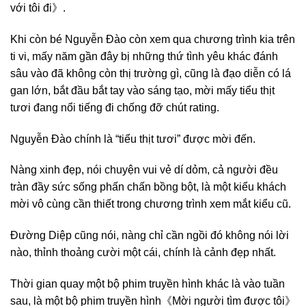
với tôi đi》.
Khi còn bé Nguyễn Đào còn xem qua chương trình kia trên
ti vi, mấy năm gần đây bị những thứ tình yêu khác đánh
sâu vào đã không còn thị trường gì, cũng là đạo diễn có lá
gan lớn, bắt đầu bắt tay vào sáng tạo, mời mấy tiểu thịt
tươi đang nổi tiếng đi chống đỡ chút rating.
Nguyễn Đào chính là “tiểu thịt tươi” được mời đến.
Nàng xinh đẹp, nói chuyện vui vẻ dí dỏm, cả người đều
tràn đầy sức sống phấn chấn bồng bột, là một kiểu khách
mời vô cùng cần thiết trong chương trình xem mắt kiểu cũ.
Đường Diệp cũng nói, nàng chỉ cần ngồi đó không nói lời
nào, thỉnh thoảng cười một cái, chính là cảnh đẹp nhất.
Thời gian quay một bộ phim truyền hình khác là vào tuần
sau, là một bộ phim truyền hình《Mời người tìm được tôi》