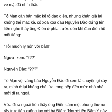
vẻ mặt đã nhìn thấu.
Tô Mạn căn bản mặc kệ tổ đạo diễn, nhưng khán giả lại
không thể mặc kệ, cô xoa xoa đầu Nguyễn Đào đứng lên,
liền nghe thấy ông Điền ở phía trước dồn khí đan điền hô
một tiếng:
“Tôi muốn ly hôn với bà!!!”
Người xem: “???”
Nguyễn Đào: “???”
Tô Mạn vội vàng bảo Nguyễn Đào đi xem là chuyện gì xảy
ra, mình ở lại khống chế lửa trong bếp đến mức nhỏ nhất
mới đi ra ngoài.
Vừa đi ra ngoài liền thấy ông Điền cầm một phong thư run
rẩy trực tiếp xuống tay với bà Điền: “Người tên Bẩm Ý này