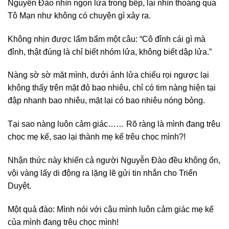
Nguyễn Đào nhìn ngọn lửa trong bếp, lại nhìn thoáng qua
Tô Mạn như không có chuyện gì xảy ra.
Không nhịn được lẩm bẩm một câu: “Cô đỉnh cái gì mà
đỉnh, thật đúng là chỉ biết nhóm lửa, không biết dập lửa.”
Nàng sờ sờ mặt mình, dưới ánh lửa chiếu rọi ngược lại
không thấy trên mặt đỏ bao nhiêu, chỉ có tim nàng hiện tại
đập nhanh bao nhiêu, mặt lại có bao nhiêu nóng bỏng.
Tại sao nàng luôn cảm giác…… Rõ ràng là mình đang trêu
chọc mẹ kế, sao lại thành mẹ kế trêu chọc mình?!
Nhận thức này khiến cả người Nguyễn Đào đều không ổn,
vội vàng lấy di động ra lặng lẽ gửi tin nhắn cho Triển
Duyệt.
Một quả đào: Mình nói với cậu mình luôn cảm giác mẹ kế
của mình đang trêu chọc mình!