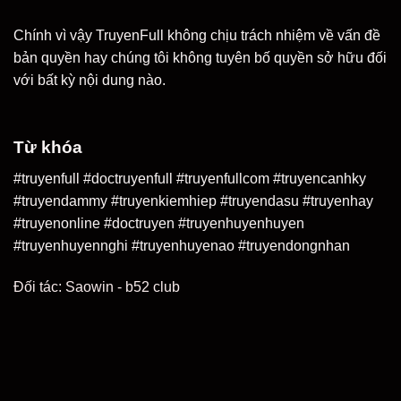
Chính vì vậy TruyenFull không chịu trách nhiệm về vấn đề
bản quyền hay chúng tôi không tuyên bố quyền sở hữu đối
với bất kỳ nội dung nào.
Từ khóa
#truyenfull #doctruyenfull #truyenfullcom #truyencanhky
#truyendammy #truyenkiemhiep #truyendasu #truyenhay
#truyenonline #doctruyen #truyenhuyenhuyen
#truyenhuyennghi #truyenhuyenao #truyendongnhan
Đối tác:
Saowin
-
b52 club