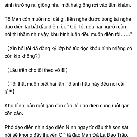
sinh trưởng ra, giống như một hạt giống rơi vào tâm khảm.
Tô Mạn còn muốn nói cái gì, liền nghe được trong tai nghe
đạo diễn lại bắt đầu điên rồi: ” Cô Tô, nếu hai người còn
nói thì thầm như vậy, khu bình luận đều muốn điên rồi……”
【Xin hỏi tôi đã đăng ký lớp bổ túc đọc khẩu hình miệng có
còn kịp không?】
【Lầu trên cho tôi theo với!!!】
【Tôi thật muốn biết hai lần Tô ảnh hậu này đều nói cái
gì!!!】
Khu bình luận ruột gan cồn cào, tổ đạo diễn cũng ruột gan
cồn cào.
Phó đạo diễn nhìn đạo diễn Ninh ngay từ đầu thề son sắt
nói sẽ không đẩy thuyền CP tà đạo Mạn Đà La Đào Trấp,