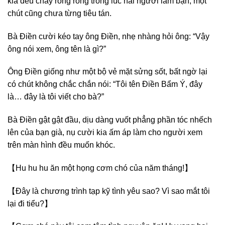
kia đều chảy ròng ròng trong lúc hai người làm bạn, một
chút cũng chưa từng tiêu tán.
Bà Điền cười kéo tay ông Điền, nhẹ nhàng hỏi ông: “Vậy
ông nói xem, ông tên là gì?”
Ông Điền giống như một bộ vẻ mặt sửng sốt, bất ngờ lại
có chút không chắc chắn nói: “Tôi tên Điền Bẩm Ý, đây
là… đây là tôi viết cho bà?”
Bà Điền gật gật đầu, dịu dàng vuốt phẳng phần tóc nhếch
lên của bạn già, nụ cười kia ấm áp làm cho người xem
trên màn hình đều muốn khóc.
【Hu hu hu ăn một họng cơm chó của năm tháng!】
【Đây là chương trình tạp kỹ tình yêu sao? Vì sao mắt tôi
lại đi tiểu?】