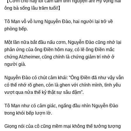
【Cơm chó này tôi cam tâm tình nguyện ăn! Hy vọng hai
ông bà sống lâu trăm tuổi!】
Tô Mạn vỗ vỗ lưng Nguyễn Đào, hai người lại trở về
phòng bếp.
Một lần nữa bắt đầu nấu cơm, Nguyễn Đào cũng nhớ lại
phản ứng của ông Điền hôm nay, có lẽ ông Điền mắc
chứng Alzheimer, cũng chính là chứng giảm trí nhớ ở
người già.
Nguyễn Đào có chút cảm khái: “Ông Điền đã như vậy vẫn
có thể nhớ rõ ghen, còn là ghen với chính mình, tình yêu
vượt qua nửa thế kỷ thật sự sâu đậm”.
Tô Mạn như có cảm giác, ngẩng đầu nhìn Nguyễn Đào
trong khói bếp lượn lờ.
Giọng nói của cô cũng mềm mại không thể tưởng tượng