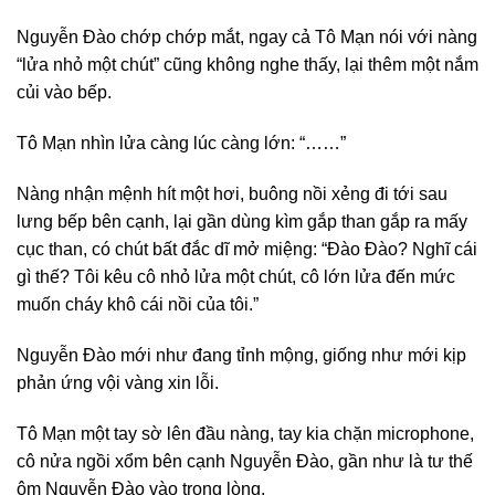
Nguyễn Đào chớp chớp mắt, ngay cả Tô Mạn nói với nàng
“lửa nhỏ một chút” cũng không nghe thấy, lại thêm một nắm
củi vào bếp.
Tô Mạn nhìn lửa càng lúc càng lớn: “……”
Nàng nhận mệnh hít một hơi, buông nồi xẻng đi tới sau
lưng bếp bên cạnh, lại gần dùng kìm gắp than gắp ra mấy
cục than, có chút bất đắc dĩ mở miệng: “Đào Đào? Nghĩ cái
gì thế? Tôi kêu cô nhỏ lửa một chút, cô lớn lửa đến mức
muốn cháy khô cái nồi của tôi.”
Nguyễn Đào mới như đang tỉnh mộng, giống như mới kịp
phản ứng vội vàng xin lỗi.
Tô Mạn một tay sờ lên đầu nàng, tay kia chặn microphone,
cô nửa ngồi xổm bên cạnh Nguyễn Đào, gần như là tư thế
ôm Nguyễn Đào vào trong lòng.