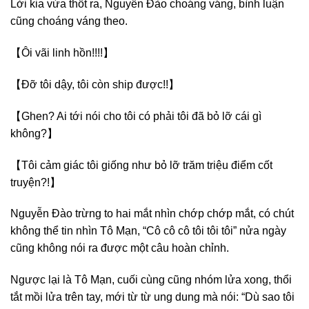
Lời kia vừa thốt ra, Nguyễn Đào choáng váng, bình luận
cũng choáng váng theo.
【Ôi vãi linh hồn!!!!】
【Đỡ tôi dậy, tôi còn ship được!!】
【Ghen? Ai tới nói cho tôi có phải tôi đã bỏ lỡ cái gì
không?】
【Tôi cảm giác tôi giống như bỏ lỡ trăm triệu điểm cốt
truyện?!】
Nguyễn Đào trừng to hai mắt nhìn chớp chớp mắt, có chút
không thể tin nhìn Tô Mạn, “Cô cô cô tôi tôi tôi” nửa ngày
cũng không nói ra được một câu hoàn chỉnh.
Ngược lại là Tô Mạn, cuối cùng cũng nhóm lửa xong, thổi
tắt mồi lửa trên tay, mới từ từ ung dung mà nói: “Dù sao tôi