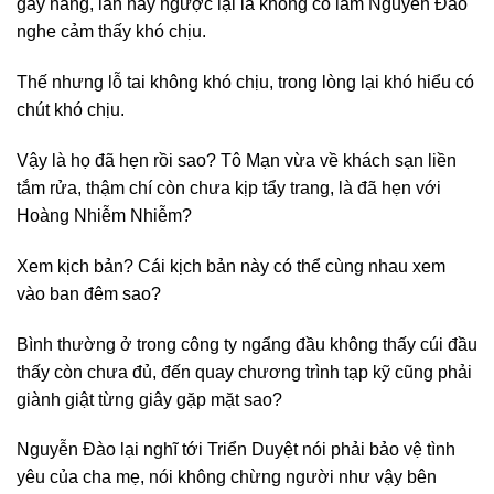
gáy nàng, lần này ngược lại là không có làm Nguyễn Đào
nghe cảm thấy khó chịu.
Thế nhưng lỗ tai không khó chịu, trong lòng lại khó hiểu có
chút khó chịu.
Vậy là họ đã hẹn rồi sao? Tô Mạn vừa về khách sạn liền
tắm rửa, thậm chí còn chưa kịp tẩy trang, là đã hẹn với
Hoàng Nhiễm Nhiễm?
Xem kịch bản? Cái kịch bản này có thể cùng nhau xem
vào ban đêm sao?
Bình thường ở trong công ty ngẩng đầu không thấy cúi đầu
thấy còn chưa đủ, đến quay chương trình tạp kỹ cũng phải
giành giật từng giây gặp mặt sao?
Nguyễn Đào lại nghĩ tới Triển Duyệt nói phải bảo vệ tình
yêu của cha mẹ, nói không chừng người như vậy bên