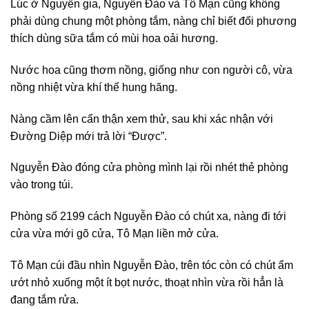
Lúc ở Nguyễn gia, Nguyễn Đào và Tô Mạn cũng không
phải dùng chung một phòng tắm, nàng chỉ biết đối phương
thích dùng sữa tắm có mùi hoa oải hương.
Nước hoa cũng thơm nồng, giống như con người cô, vừa
nồng nhiệt vừa khí thế hung hăng.
Nàng cầm lên cẩn thận xem thử, sau khi xác nhận với
Đường Diệp mới trả lời “Được”.
Nguyễn Đào đóng cửa phòng mình lại rồi nhét thẻ phòng
vào trong túi.
Phòng số 2199 cách Nguyễn Đào có chút xa, nàng đi tới
cửa vừa mới gõ cửa, Tô Mạn liền mở cửa.
Tô Mạn cúi đầu nhìn Nguyễn Đào, trên tóc còn có chút ẩm
ướt nhỏ xuống một ít bọt nước, thoạt nhìn vừa rồi hẳn là
đang tắm rửa.