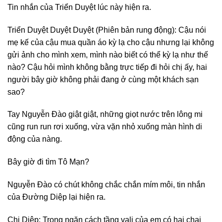
Tin nhắn của Triển Duyệt lúc này hiện ra.
Triển Duyệt Duyệt Duyệt (Phiên bản rung động): Cậu nói
mẹ kế của cậu mua quần áo kỳ lạ cho cậu nhưng lại không
gửi ảnh cho mình xem, mình nào biết có thể kỳ lạ như thế
nào? Cậu hỏi mình không bằng trực tiếp đi hỏi chị ấy, hai
người bây giờ không phải đang ở cùng một khách sạn
sao?
Tay Nguyễn Đào giật giật, những giọt nước trên lông mi
cũng run run rơi xuống, vừa vặn nhỏ xuống màn hình di
động của nàng.
Bây giờ đi tìm Tô Mạn?
Nguyễn Đào có chút không chắc chắn mím môi, tin nhắn
của Đường Diệp lại hiện ra.
Chị Diệp: Trong ngăn cách tầng vali của em có hai chai