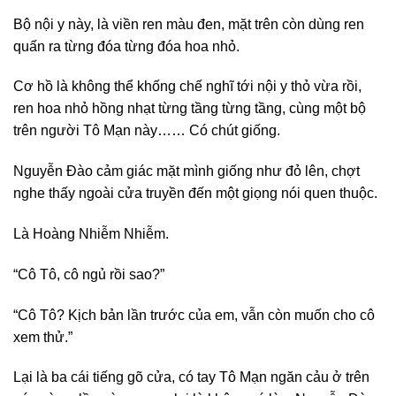
Bộ nội y này, là viền ren màu đen, mặt trên còn dùng ren
quấn ra từng đóa từng đóa hoa nhỏ.
Cơ hồ là không thể khống chế nghĩ tới nội y thỏ vừa rồi,
ren hoa nhỏ hồng nhạt từng tầng từng tầng, cùng một bộ
trên người Tô Mạn này…… Có chút giống.
Nguyễn Đào cảm giác mặt mình giống như đỏ lên, chợt
nghe thấy ngoài cửa truyền đến một giọng nói quen thuộc.
Là Hoàng Nhiễm Nhiễm.
“Cô Tô, cô ngủ rồi sao?”
“Cô Tô? Kịch bản lần trước của em, vẫn còn muốn cho cô
xem thử.”
Lại là ba cái tiếng gõ cửa, có tay Tô Mạn ngăn cảu ở trên