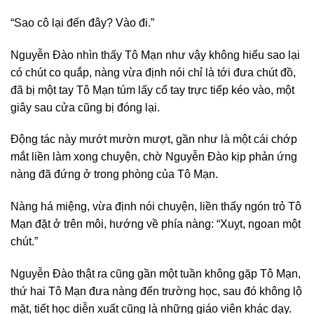
“Sao cô lại đến đây? Vào đi.”
Nguyễn Đào nhìn thấy Tô Mạn như vậy không hiểu sao lại
có chút co quắp, nàng vừa định nói chỉ là tới đưa chút đồ,
đã bị một tay Tô Mạn túm lấy cổ tay trực tiếp kéo vào, một
giây sau cửa cũng bị đóng lại.
Động tác này mướt mườn mượt, gần như là một cái chớp
mắt liền làm xong chuyện, chờ Nguyễn Đào kịp phản ứng
nàng đã đứng ở trong phòng của Tô Mạn.
Nàng há miệng, vừa định nói chuyện, liền thấy ngón trỏ Tô
Mạn đặt ở trên môi, hướng về phía nàng: “Xuỵt, ngoan một
chút.”
Nguyễn Đào thật ra cũng gần một tuần không gặp Tô Mạn,
thứ hai Tô Mạn đưa nàng đến trường học, sau đó không lộ
mặt, tiết học diễn xuất cũng là những giáo viên khác dạy.