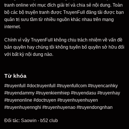
tranh online với mục đích giải trí và chia sẻ nội dung. Toàn
bộ các bộ truyện tranh được TruyenFull đăng tải được bạn
quản trị sưu tầm từ nhiều nguồn khác nhau trên mạng
internet.
Chính vì vậy TruyenFull không chịu trách nhiệm về vấn đề
bản quyền hay chúng tôi không tuyên bố quyền sở hữu đối
với bất kỳ nội dung nào.
Từ khóa
#truyenfull #doctruyenfull #truyenfullcom #truyencanhky
#truyendammy #truyenkiemhiep #truyendasu #truyenhay
#truyenonline #doctruyen #truyenhuyenhuyen
#truyenhuyennghi #truyenhuyenao #truyendongnhan
Đối tác:
Saowin
-
b52 club