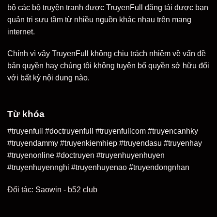
bộ các bộ truyện tranh được TruyenFull đăng tải được bạn
quản trị sưu tầm từ nhiều nguồn khác nhau trên mạng
internet.
Chính vì vậy TruyenFull không chịu trách nhiệm về vấn đề
bản quyền hay chúng tôi không tuyên bố quyền sở hữu đối
với bất kỳ nội dung nào.
Từ khóa
#truyenfull #doctruyenfull #truyenfullcom #truyencanhky
#truyendammy #truyenkiemhiep #truyendasu #truyenhay
#truyenonline #doctruyen #truyenhuyenhuyen
#truyenhuyennghi #truyenhuyenao #truyendongnhan
Đối tác:
Saowin
-
b52 club