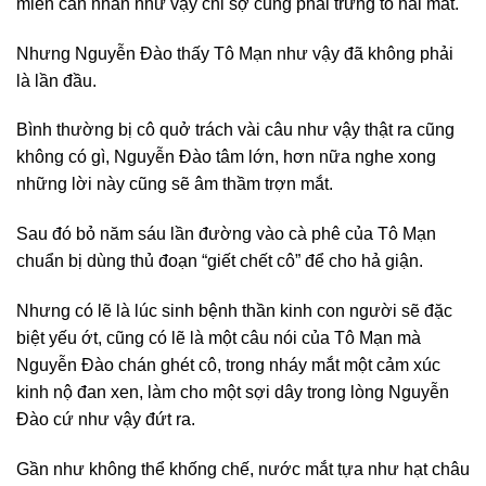
miên cằn nhằn như vậy chỉ sợ cũng phải trừng to hai mắt.
Nhưng Nguyễn Đào thấy Tô Mạn như vậy đã không phải
là lần đầu.
Bình thường bị cô quở trách vài câu như vậy thật ra cũng
không có gì, Nguyễn Đào tâm lớn, hơn nữa nghe xong
những lời này cũng sẽ âm thầm trợn mắt.
Sau đó bỏ năm sáu lần đường vào cà phê của Tô Mạn
chuẩn bị dùng thủ đoạn “giết chết cô” để cho hả giận.
Nhưng có lẽ là lúc sinh bệnh thần kinh con người sẽ đặc
biệt yếu ớt, cũng có lẽ là một câu nói của Tô Mạn mà
Nguyễn Đào chán ghét cô, trong nháy mắt một cảm xúc
kinh nộ đan xen, làm cho một sợi dây trong lòng Nguyễn
Đào cứ như vậy đứt ra.
Gần như không thể khống chế, nước mắt tựa như hạt châu