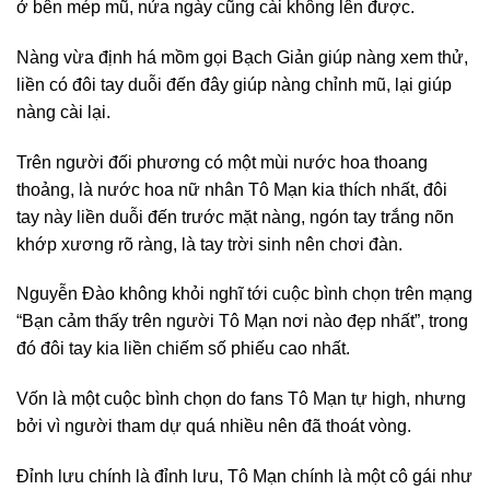
ở bên mép mũ, nửa ngày cũng cài không lên được.
Nàng vừa định há mồm gọi Bạch Giản giúp nàng xem thử,
liền có đôi tay duỗi đến đây giúp nàng chỉnh mũ, lại giúp
nàng cài lại.
Trên người đối phương có một mùi nước hoa thoang
thoảng, là nước hoa nữ nhân Tô Mạn kia thích nhất, đôi
tay này liền duỗi đến trước mặt nàng, ngón tay trắng nõn
khớp xương rõ ràng, là tay trời sinh nên chơi đàn.
Nguyễn Đào không khỏi nghĩ tới cuộc bình chọn trên mạng
“Bạn cảm thấy trên người Tô Mạn nơi nào đẹp nhất”, trong
đó đôi tay kia liền chiếm số phiếu cao nhất.
Vốn là một cuộc bình chọn do fans Tô Mạn tự high, nhưng
bởi vì người tham dự quá nhiều nên đã thoát vòng.
Đỉnh lưu chính là đỉnh lưu, Tô Mạn chính là một cô gái như