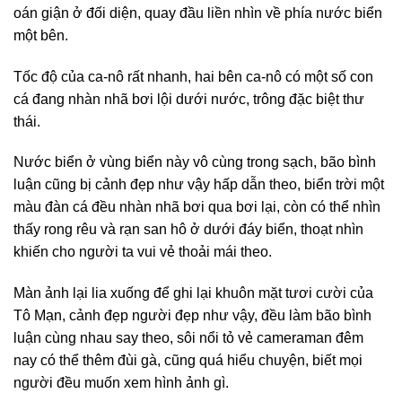
oán giận ở đối diện, quay đầu liền nhìn về phía nước biển
một bên.
Tốc độ của ca-nô rất nhanh, hai bên ca-nô có một số con
cá đang nhàn nhã bơi lội dưới nước, trông đặc biệt thư
thái.
Nước biển ở vùng biển này vô cùng trong sạch, bão bình
luận cũng bị cảnh đẹp như vậy hấp dẫn theo, biển trời một
màu đàn cá đều nhàn nhã bơi qua bơi lại, còn có thể nhìn
thấy rong rêu và rạn san hô ở dưới đáy biển, thoạt nhìn
khiến cho người ta vui vẻ thoải mái theo.
Màn ảnh lại lia xuống để ghi lại khuôn mặt tươi cười của
Tô Mạn, cảnh đẹp người đẹp như vậy, đều làm bão bình
luận cùng nhau say theo, sôi nổi tỏ vẻ cameraman đêm
nay có thể thêm đùi gà, cũng quá hiểu chuyện, biết mọi
người đều muốn xem hình ảnh gì.