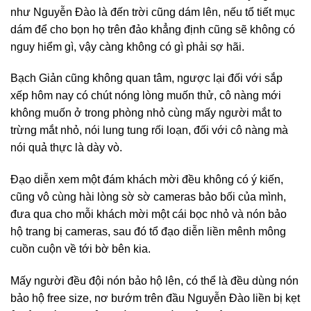
như Nguyễn Đào là đến trời cũng dám lên, nếu tổ tiết mục
dám để cho bọn họ trên đảo khẳng định cũng sẽ không có
nguy hiểm gì, vậy càng không có gì phải sợ hãi.
Bạch Giản cũng không quan tâm, ngược lại đối với sắp
xếp hôm nay có chút nóng lòng muốn thử, cô nàng mới
không muốn ở trong phòng nhỏ cùng mấy người mắt to
trừng mắt nhỏ, nói lung tung rối loạn, đối với cô nàng mà
nói quả thực là dày vò.
Đạo diễn xem một đám khách mời đều không có ý kiến,
cũng vô cùng hài lòng sờ sờ cameras bảo bối của mình,
đưa qua cho mỗi khách mời một cái bọc nhỏ và nón bảo
hộ trang bị cameras, sau đó tổ đạo diễn liền mênh mông
cuồn cuộn về tới bờ bên kia.
Mấy người đều đội nón bảo hộ lên, có thể là đều dùng nón
bảo hộ free size, nơ bướm trên đầu Nguyễn Đào liền bị kẹt