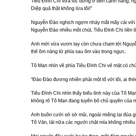
Tiêu Đình Chi vừa lúc đứng ở bên cạnh nàng, ng
Diệp quả thật không lừa tôi!”
Nguyễn Đào nghịch ngợm nháy mắt mấy cái với 
Nguyễn Đào nhiều một chút, Tiêu Đình Chi liền 
Anh mới vừa vươn tay còn chưa chạm tới Nguyễn 
thế ôm nàng từ phía sau ôm vào trong ngực.
Tô Mạn nhìn về phía Tiêu Đình Chi vẻ mặt có chú
“Đào Đào đương nhiên phải một tổ với tôi, ai t
Tiêu Đình Chi nhìn thấy biểu tình này của Tô Mạn n
không rõ Tô Mạn đang tuyên bố chủ quyền của 
Anh buồn cười sờ sờ mũi, ngoài miệng lại đùa gi
Tô Văn, lát nữa các người chặt mía không nhiều