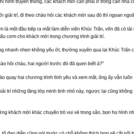
hi hình truyền thống, các khách mời cần phải ở trong căn nhà c
 giải trí, đi theo chào hỏi các khách mời sau đó thì ngoan ngoã
 là một đầu bếp ra mắt làm diễn viên Khúc Trấn, vốn đã có tài
ấu cơm cho khách mời trong chương trình giải trí.
ng nhanh nhẹn không yếu ớt, thường xuyên qua lại Khúc Trấn cũ
ào hỏi cháu, hai người trước đó đã quen biết à?”
ào quay hai chương trình tình yêu và xem mắt, ông ấy vẫn luôn
giải trí những tầng lớp minh tinh nhỏ này, ngược lại cũng khô
g khách mời khác chuyện trò vui vẻ trong sân, bọn họ hình nh
, tổ đạo diễn cũng nói trước có chỗ không thích hợp sẽ cắt nối