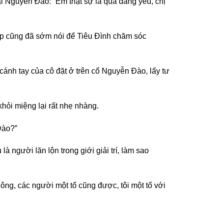
i Nguyễn Đào: “Em thật sự là quá đáng yêu, chị
p cũng đã sớm nói để Tiêu Đình chăm sóc
ánh tay của cô đặt ở trên cổ Nguyễn Đào, lấy tư
hỏi miệng lại rất nhẹ nhàng.
Đào?”
à người lăn lộn trong giới giải trí, làm sao
ông, các người một tổ cũng được, tôi một tổ với