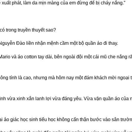
sẽ xuất phát, làm da mịn màng của em đừng để bị cháy nắng.”
có trong truyền thuyết sao?
 Nguyễn Đào liền nhận mệnh cầm một bộ quần áo đi thay.
ario và áo cotton tay dài, bên ngoài đội một cái mũ che nắng rấ
không tính là cao, nhưng mà hôm nay một đám khách mời ngoại 
h vừa xinh xắn lanh lợi vừa đáng yêu. Vừa vặn quần áo của n
 ảo giác học sinh tiểu học không cẩn thận bước vào sân trường