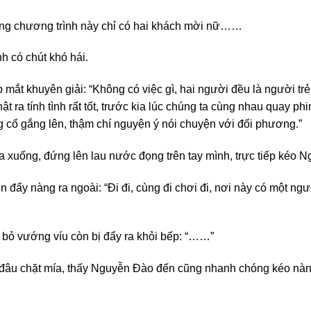
trong chương trình này chỉ có hai khách mời nữ……
h có chút khó hái.
 mắt khuyên giải: “Không có việc gì, hai người đều là người tr
 ra tính tình rất tốt, trước kia lúc chúng ta cùng nhau quay phi
g cố gắng lên, thậm chí nguyện ý nói chuyện với đối phương.”
a xuống, đứng lên lau nước đọng trên tay mình, trực tiếp kéo N
đẩy nàng ra ngoài: “Đi đi, cùng đi chơi đi, nơi này có một ngư
bỏ vướng víu còn bị đẩy ra khỏi bếp: “……”
đâu chặt mía, thấy Nguyễn Đào đến cũng nhanh chóng kéo nàng