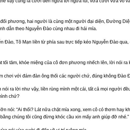
he vậy cũng là cười đến ngửa tới ngửa lui, vừa cười vừa vỗ va
đối phương, hai người là cùng một người đại diện, Đường Diệ
tính dẫn theo Nguyễn Đào cùng nhau đi hái mía.
Đào, Tô Mạn liền từ phía sau trực tiếp kéo Nguyễn Đào qua, c
t tối tăm, khóe miệng của cô đơn phương nhếch lên, lời nói ra k
hèm chơi với đám đàn ông thối các người chứ, đúng không Đào 
ói ra lời như vậy, liền rùng mình một cái, tất cả mọi người đều l
mình chứ?
ỡn nói: “Ai thối? Lát nữa chặt mía xong, xem cô có thơm hay kh
 bằng chúng tôi cũng đừng khóc cầu xin mấy anh giúp đỡ nhé.”