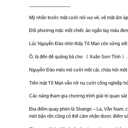
________________
Mỹ nhân trước mặt cười nói vui vẻ, vẻ mặt ấm áp 
Đối phương mặc một chiếc áo ngắn tay màu đen đ
Lúc Nguyễn Đào nhìn thấy Tô Mạn còn sửng sốt một
Ồ, là đến để quảng bá cho 《 Xuân Sơn Tỉnh 》.
Nguyễn Đào méo mó cười một cái, chào hỏi một 
Trên mặt Tô Mạn vẫn nở nụ cười công nghiệp hó
Các nàng tham gia chương trình giải trí quan sát
Địa điểm quay phim là Shangri – La, Vân Nam, ch
mời bận rộn cũng có thể cảm nhận được điểm sáng