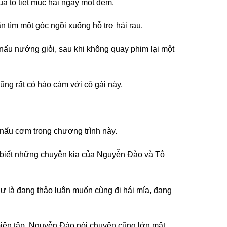
ủa tổ tiết mục hai ngày một đêm.
n tìm một góc ngồi xuống hỗ trợ hái rau.
 nấu nướng giỏi, sau khi không quay phim lại một
ng rất có hảo cảm với cô gái này.
 nấu cơm trong chương trình này.
ng biết những chuyện kia của Nguyễn Đào và Tô
ư là đang thảo luận muốn cùng đi hái mía, đang
 biên tập, Nguyễn Đào nói chuyện cũng lớn mật