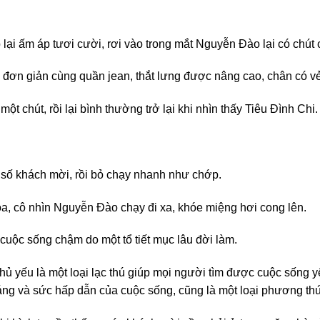
lại ấm áp tươi cười, rơi vào trong mắt Nguyễn Đào lại có chút 
ơn giản cùng quần jean, thắt lưng được nâng cao, chân có vẻ 
 chút, rồi lại bình thường trở lại khi nhìn thấy Tiêu Đình Chi.
số khách mời, rồi bỏ chạy nhanh như chớp.
a, cô nhìn Nguyễn Đào chạy đi xa, khóe miệng hơi cong lên.
 cuộc sống chậm do một tổ tiết mục lâu đời làm.
ủ yếu là một loại lạc thú giúp mọi người tìm được cuộc sống yê
 và sức hấp dẫn của cuộc sống, cũng là một loại phương thức 