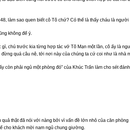
 48, làm sao quen biết cô Tô chứ? Có thể là thấy cháu là người
ũng không để ý.
 gì, chú trước kia từng hợp tác vớ Tô Mạn một lần, cô ấy là ngườ
đừng quá câu nệ, tới nơi này của chúng ta cứ coi như là nhà mì
y còn phải ngủ một phòng đó” của Khúc Trấn làm cho sét đánh
u quả thật đã nói với nàng bởi vì vấn đề lớn nhỏ của căn phòn
 để cho khách mời nam ngủ chung giường.