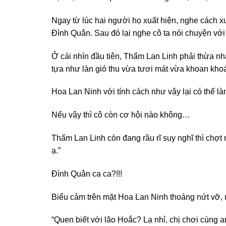
Ngay từ lúc hai người họ xuất hiện, nghe cách 
Đình Quân. Sau đó lại nghe cô ta nói chuyện vớ
Ở cái nhìn đầu tiên, Thẩm Lan Linh phải thừa nhậ
tựa như làn gió thu vừa tươi mát vừa khoan khoá
Hoa Lan Ninh với tính cách như vậy lại có thể 
Nếu vậy thì cô còn cơ hội nào không…
Thẩm Lan Linh còn đang rầu rĩ suy nghĩ thì chợt
ạ.”
Đình Quân ca ca?!!!
Biểu cảm trên mặt Hoa Lan Ninh thoáng nứt vỡ, như
“Quen biết với lão Hoắc? Lạ nhỉ, chị chơi cùng