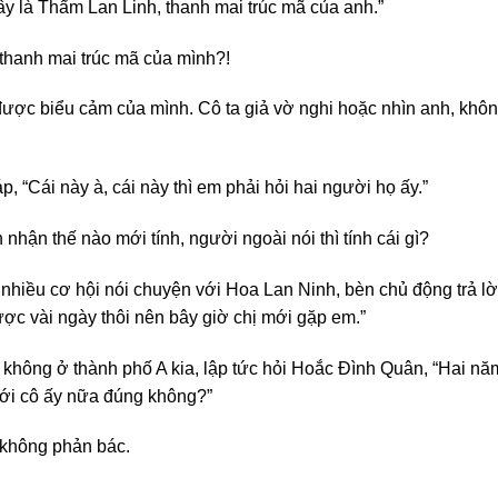
ây là Thẩm Lan Linh, thanh mai trúc mã của anh.”
à thanh mai trúc mã của mình?!
ược biểu cảm của mình. Cô ta giả vờ nghi hoặc nhìn anh, khôn
, “Cái này à, cái này thì em phải hỏi hai người họ ấy.”
nhận thế nào mới tính, người ngoài nói thì tính cái gì?
ều cơ hội nói chuyện với Hoa Lan Ninh, bèn chủ động trả lời
ợc vài ngày thôi nên bây giờ chị mới gặp em.”
không ở thành phố A kia, lập tức hỏi Hoắc Đình Quân, “Hai năm
 với cô ấy nữa đúng không?”
 không phản bác.