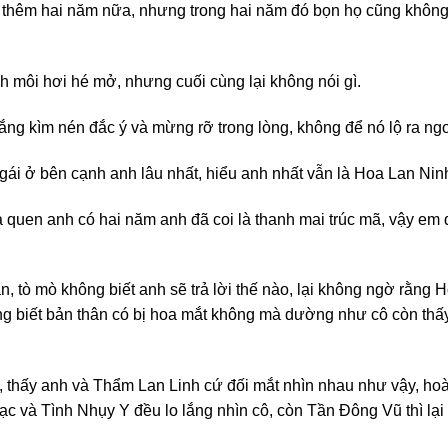
ợc thêm hai năm nữa, nhưng trong hai năm đó bọn họ cũng khôn
 môi hơi hé mở, nhưng cuối cùng lại không nói gì.
ng kìm nén đắc ý và mừng rỡ trong lòng, không để nó lộ ra ngo
 gái ở bên cạnh anh lâu nhất, hiểu anh nhất vẫn là Hoa Lan Nin
quen anh có hai năm anh đã coi là thanh mai trúc mã, vậy em qu
, tò mò không biết anh sẽ trả lời thế nào, lại không ngờ rằn
g biết bản thân có bị hoa mắt không mà dường như cô còn thấy
 thấy anh và Thẩm Lan Linh cứ đối mắt nhìn nhau như vậy, hoàn
ạc và Tình Nhụy Y đều lo lắng nhìn cô, còn Tần Đông Vũ thì lại 