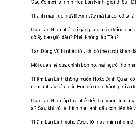
Sau đó mới lại nhìn Hoa Lan Ninh, giới thiệu, “Đ
Thanh mai trúc mã?!!! Anh vậy mà lại coi cô ta l
Hoa Lan Ninh phải cố gắng lắm mới khống chế đ
cô ấy bao giờ đâu? Phải không lão Tần?”
Tần Đông Vũ bị nhắc tới, chỉ có thể cười khan đáp
Mối quan hệ của chính bọn họ, hai người họ nhìn 
Thẩm Lan Linh không muốn Hoắc Đình Quân có nhi
năm anh ấy sáu tuổi. Em mới đến thành phố A đư
Hoa Lan Ninh lập tức nhớ đến hai năm Hoắc gia 
à? Sau khi trở lại hình như anh đâu còn liên hệ
Thẩm Lan Linh nghe được lời này, mím nhẹ môi