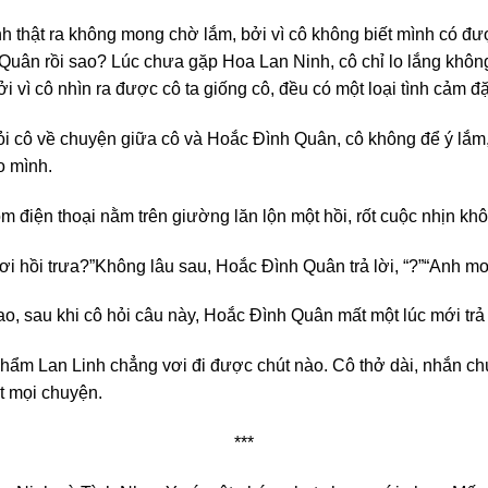
nh thật ra không mong chờ lắm, bởi vì cô không biết mình có đ
uân rồi sao? Lúc chưa gặp Hoa Lan Ninh, cô chỉ lo lắng không b
bởi vì cô nhìn ra được cô ta giống cô, đều có một loại tình cảm đ
ỏi cô về chuyện giữa cô và Hoắc Đình Quân, cô không để ý lắm, c
o mình.
 điện thoại nằm trên giường lăn lộn một hồi, rốt cuộc nhịn 
ơi hồi trưa?”
Không lâu sau, Hoắc Đình Quân trả lời, “?”
“Anh mo
ao, sau khi cô hỏi câu này, Hoắc Đình Quân mất một lúc mới trả l
Thẩm Lan Linh chẳng vơi đi được chút nào. Cô thở dài, nhắn chú
ết mọi chuyện.
***