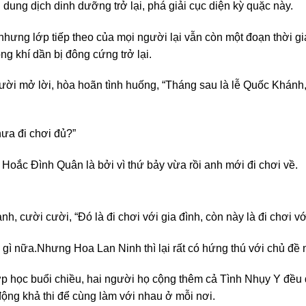
ung dịch dinh dưỡng trở lại, phá giải cục diện kỳ quặc này.
hưng lớp tiếp theo của mọi người lại vẫn còn một đoạn thời 
ông khí dần bị đông cứng trở lại.
 mở lời, hòa hoãn tình huống, “Tháng sau là lễ Quốc Khánh, 
hưa đi chơi đủ?”
oắc Đình Quân là bởi vì thứ bảy vừa rồi anh mới đi chơi về.
, cười cười, “Đó là đi chơi với gia đình, còn này là đi chơi v
 gì nữa.
Nhưng Hoa Lan Ninh thì lại rất có hứng thú với chủ đề 
ớp học buổi chiều, hai người họ cộng thêm cả Tình Nhụy Y đều
động khả thi để cùng làm với nhau ở mỗi nơi.