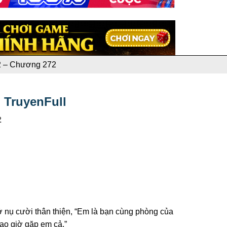
2 – Chương 272
 TruyenFull
2
ở nụ cười thân thiện, “Em là bạn cùng phòng của
bao giờ gặp em cả.”