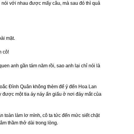
g nói với nhau được mấy câu, mà sau đó thì quả
ài mặt.
h cô!
en anh gần tám năm rồi, sao anh lại chỉ nói là
g Hoắc Đình Quân không thèm để ý đến Hoa Lan
 được một tia áy náy ẩn giấu ở nơi đáy mắt của
 toàn làm lơ mình, cô ta tức đến mức siết chặt
âm thầm thở dài trong lòng.