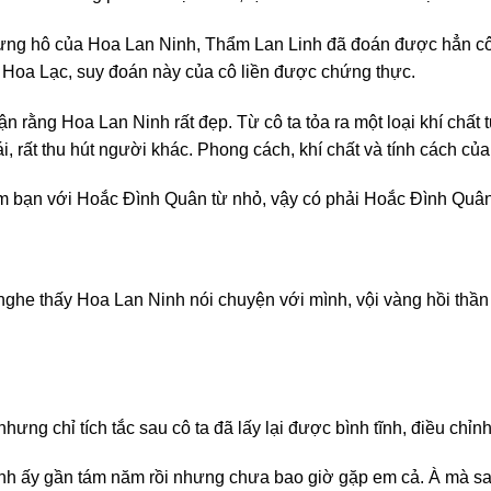
xưng hô của Hoa Lan Ninh, Thẩm Lan Linh đã đoán được hẳn cô t
i Hoa Lạc, suy đoán này của cô liền được chứng thực.
n rằng Hoa Lan Ninh rất đẹp. Từ cô ta tỏa ra một loại khí chất
i, rất thu hút người khác. Phong cách, khí chất và tính cách c
làm bạn với Hoắc Đình Quân từ nhỏ, vậy có phải Hoắc Đình Quân
 nghe thấy Hoa Lan Ninh nói chuyện với mình, vội vàng hồi thần
ng chỉ tích tắc sau cô ta đã lấy lại được bình tĩnh, điều chỉnh
 anh ấy gần tám năm rồi nhưng chưa bao giờ gặp em cả. À mà sa