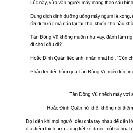
Lúc này, vừa vặn người máy mang theo sáu bình d
Dung dịch dinh dưỡng uống mấy ngụm là xong, n
rời đi trước mà nán lại tại chỗ, khiến cho bầu kh
Tần Đông Vũ không muốn như vậy, đành làm người
đi chơi đâu đi?”
Hoắc Đình Quân liếc anh, nhàn nhạt hỏi, “Còn c
Phải đợi đến hôm qua Tần Đông Vũ mới đến tìm H
Tần Đông Vũ nhếch mày với anh
Hoắc Đình Quân hừ khẽ, không nói thêm
Đợi đến khi mọi người đều chia tay nhau để đến l
địa điểm thích hợp, cũng liệt kê được một số hoạt 