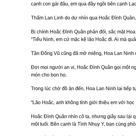
cạnh con gái đâu, em qua đây ngồi bên cạnh Lạc 
Thẩm Lan Linh do dự nhìn qua Hoắc Đình Quân, l
Bị chính Hoắc Đình Quân phản đối, sắc mặt Hoa 
“Tiểu Ninh, em cứ mặc kệ lão Hoắc đi. Ai mà qu
Tần Đông Vũ cũng đã mở miệng, Hoa Lan Ninh c
Đợi mọi người an vị, Hoắc Đình Quân gọi một ngư
món cho bọn họ.
Trong lúc chờ đồ ăn đến, Hoa Lan Ninh lại tiếp t
“Lão Hoắc, anh không tính giới thiệu em với học
Hoắc Đình Quân nhìn cô ta, nhưng giây sau lại q
một tuổi. Bên cạnh là Tình Nhụy Y, bạn cùng ph