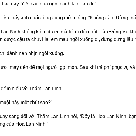
Lạc này. Y Y, cậu qua ngồi cạnh lão Tần đi.”
iền thấy anh cuối cùng cũng mở miệng, “Không cần. Đừng mất 
Lan Ninh không kiềm được mà tối đi đôi chút. Tần Đông Vũ khô
ản được cậu ta chứ. Hai em mau ngồi xuống đi, đừng đứng lâu 
hỉ đành nén nhịn ngồi xuống.
ời máy đến để mọi người gọi món. Sau khi trả phí phục vụ và t
ục tìm hiểu về Thẩm Lan Linh.
 muội này một chút sao?”
uay sang đối với Thẩm Lan Linh nói, “Đây là Hoa Lan Ninh, bạn
òng của Hoa Lan Ninh.”