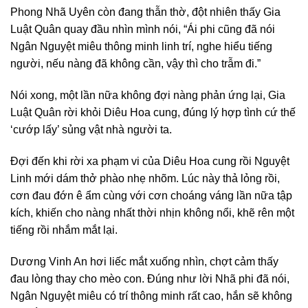
Phong Nhã Uyên còn đang thẫn thờ, đột nhiên thấy Gia
Luật Quân quay đầu nhìn mình nói, “Ái phi cũng đã nói
Ngân Nguyệt miêu thông minh linh trí, nghe hiểu tiếng
người, nếu nàng đã không cần, vậy thì cho trẫm đi.”
Nói xong, một lần nữa không đợi nàng phản ứng lại, Gia
Luật Quân rời khỏi Diêu Hoa cung, đúng lý hợp tình cứ thế
‘cướp lấy’ sủng vật nhà người ta.
Đợi đến khi rời xa phạm vi của Diêu Hoa cung rồi Nguyệt
Linh mới dám thở phào nhẹ nhõm. Lúc này thả lỏng rồi,
cơn đau đớn ê ẩm cùng với cơn choáng váng lần nữa tập
kích, khiến cho nàng nhất thời nhịn không nổi, khẽ rên một
tiếng rồi nhắm mắt lại.
Dương Vinh An hơi liếc mắt xuống nhìn, chợt cảm thấy
đau lòng thay cho mèo con. Đúng như lời Nhã phi đã nói,
Ngân Nguyệt miêu có trí thông minh rất cao, hắn sẽ không