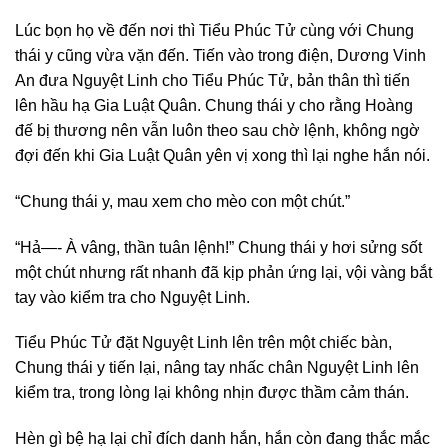
Lúc bọn họ về đến nơi thì Tiểu Phúc Tử cùng với Chung
thái y cũng vừa vặn đến. Tiến vào trong điện, Dương Vinh
An đưa Nguyệt Linh cho Tiểu Phúc Tử, bản thân thì tiến
lên hầu hạ Gia Luật Quân. Chung thái y cho rằng Hoàng
đế bị thương nên vẫn luôn theo sau chờ lệnh, không ngờ
đợi đến khi Gia Luật Quân yên vị xong thì lại nghe hắn nói.
“Chung thái y, mau xem cho mèo con một chút.”
“Hả—- À vâng, thần tuân lệnh!” Chung thái y hơi sửng sốt
một chút nhưng rất nhanh đã kịp phản ứng lại, vội vàng bắt
tay vào kiểm tra cho Nguyệt Linh.
Tiểu Phúc Tử đặt Nguyệt Linh lên trên một chiếc bàn,
Chung thái y tiến lại, nâng tay nhấc chân Nguyệt Linh lên
kiểm tra, trong lòng lại không nhịn được thầm cảm thán.
Hèn gì bệ hạ lại chỉ đích danh hắn, hắn còn đang thắc mắc