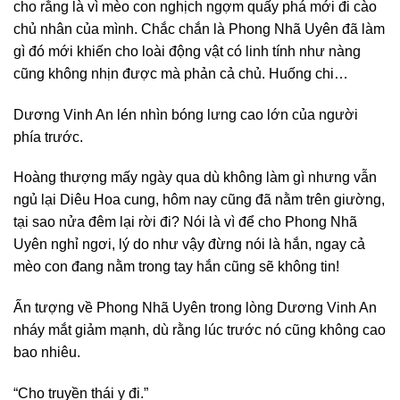
cho rằng là vì mèo con nghịch ngợm quấy phá mới đi cào
chủ nhân của mình. Chắc chắn là Phong Nhã Uyên đã làm
gì đó mới khiến cho loài động vật có linh tính như nàng
cũng không nhịn được mà phản cả chủ. Huống chi…
Dương Vinh An lén nhìn bóng lưng cao lớn của người
phía trước.
Hoàng thượng mấy ngày qua dù không làm gì nhưng vẫn
ngủ lại Diêu Hoa cung, hôm nay cũng đã nằm trên giường,
tại sao nửa đêm lại rời đi? Nói là vì để cho Phong Nhã
Uyên nghỉ ngơi, lý do như vậy đừng nói là hắn, ngay cả
mèo con đang nằm trong tay hắn cũng sẽ không tin!
Ấn tượng về Phong Nhã Uyên trong lòng Dương Vinh An
nháy mắt giảm mạnh, dù rằng lúc trước nó cũng không cao
bao nhiêu.
“Cho truyền thái y đi.”