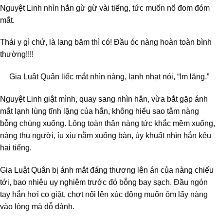
Nguyệt Linh nhìn hắn gừ gừ vài tiếng, tức muốn nổ đom đóm
mắt.
Thái y gì chứ, là lang băm thì có! Đầu óc nàng hoàn toàn bình
thường!!!!
Gia Luật Quân liếc mắt nhìn nàng, lạnh nhạt nói, “Im lặng.”
Nguyệt Linh giật mình, quay sang nhìn hắn, vừa bắt gặp ánh
mắt lạnh lùng tĩnh lặng của hắn, không hiểu sao tâm nàng
bỗng chùng xuống. Lông toàn thân nàng tức khắc mềm xuống,
nàng thu người, ỉu xìu nằm xuống bàn, ủy khuất nhìn hắn kêu
hai tiếng.
Gia Luật Quân bị ánh mắt đáng thương lên án của nàng chiếu
tới, bao nhiêu uy nghiêm trước đó bỗng bay sạch. Đầu ngón
tay hắn hơi co giật, chợt nổi lên xúc động muốn ôm lấy nàng
vào lòng mà dỗ dành.