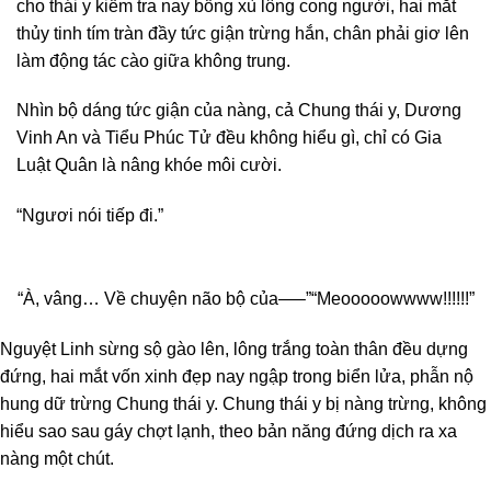
cho thái y kiểm tra nay bỗng xù lông cong người, hai mắt
thủy tinh tím tràn đầy tức giận trừng hắn, chân phải giơ lên
làm động tác cào giữa không trung.
Nhìn bộ dáng tức giận của nàng, cả Chung thái y, Dương
Vinh An và Tiểu Phúc Tử đều không hiểu gì, chỉ có Gia
Luật Quân là nâng khóe môi cười.
“Ngươi nói tiếp đi.”
“À, vâng… Về chuyện não bộ của—–”
“Meooooowwww!!!!!!”
Nguyệt Linh sừng sộ gào lên, lông trắng toàn thân đều dựng
đứng, hai mắt vốn xinh đẹp nay ngập trong biển lửa, phẫn nộ
hung dữ trừng Chung thái y. Chung thái y bị nàng trừng, không
hiểu sao sau gáy chợt lạnh, theo bản năng đứng dịch ra xa
nàng một chút.