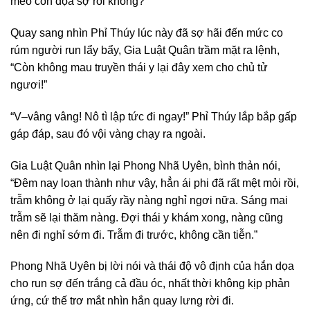
mèo con dọa sợ rồi không?”
Quay sang nhìn Phỉ Thúy lúc này đã sợ hãi đến mức co
rúm người run lẩy bẩy, Gia Luật Quân trầm mặt ra lệnh,
“Còn không mau truyền thái y lại đây xem cho chủ tử
ngươi!”
“V–vâng vâng! Nô tì lập tức đi ngay!” Phỉ Thúy lắp bắp gấp
gáp đáp, sau đó vội vàng chạy ra ngoài.
Gia Luật Quân nhìn lại Phong Nhã Uyên, bình thản nói,
“Đêm nay loạn thành như vậy, hẳn ái phi đã rất mệt mỏi rồi,
trẫm không ở lại quấy rầy nàng nghỉ ngơi nữa. Sáng mai
trẫm sẽ lại thăm nàng. Đợi thái y khám xong, nàng cũng
nên đi nghỉ sớm đi. Trẫm đi trước, không cần tiễn.”
Phong Nhã Uyên bị lời nói và thái độ vô định của hắn dọa
cho run sợ đến trắng cả đầu óc, nhất thời không kịp phản
ứng, cứ thế trơ mắt nhìn hắn quay lưng rời đi.