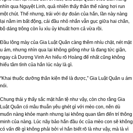
nhìn qua Nguyệt Linh, quả nhiên thấy thân thể nàng hơi run
một chút. Thế nhưng, trái với dự đoán của hắn, lần này nàng
lại nằm im bất động, cái đầu nhỏ nhắn vẫn gục giữa hai chân,
bộ dáng trông còn ỉu xìu ủy khuất hơn cả vừa rồi.
Đầu lông mày của Gia Luật Quân càng thêm nhíu chặt, nét mặt
u ám, nhưng nhìn qua lại không giống như là đang tức giận,
ngay cả Dương Vinh An hiểu rõ Hoàng đế nhất cũng không
hiểu tâm tình của hắn lúc này là gì.
“Khai thuốc dưỡng thân kiện thể là được,” Gia Luật Quân u ám
nói.
Chung thái y thấy sắc mặt hắn tệ như vậy, còn cho rằng Gia
Luật Quân có mâu thuẫn yêu ghét gì với mèo con, nên dù
muốn nàng khỏe mạnh nhưng lại không quan tâm đến trí thông
minh của nàng. Lúc nãy bảo hắn đầu óc của mèo con sẽ không
có vấn đề gì không phải bởi vì hắn biết rõ là như vậy, mà là vì