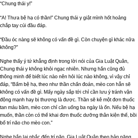
“Chung thái y!”
“A! Thưa bệ hạ có thần!” Chung thái y giật mình hốt hoảng
chắp tay cúi đầu đáp.
“Đầu óc nàng sẽ không có vấn đề gì. Còn chuyện gì khác nữa
không?”
Nghe thấy ý tứ khẳng định trong lời nói của Gia Luật Quân,
Chung thái y không khỏi ngạc nhiên. Nhưng hắn cũng đủ
thông minh để biết lúc nào nên hỏi lúc nào không, vì vậy chỉ
đáp, “Bẩm bệ hạ, theo như thần chẩn đoán, mèo con hẳn sẽ
không có vấn đề gì. Mấy ngày sắp tới chỉ cần lưu ý tránh vận
động mạnh hay bị thương là được. Thần sẽ kê một đơn thuốc
tan máu bầm, mèo con chỉ cần uống ba ngày là ổn. Nếu bệ hạ
muốn, thần còn có thể khai đơn thuốc dưỡng thân kiện thể, bồi
bổ trí não cho mèo con.”
Nghe hắn lại nhắc đến trí não, Gia Luật Quân theo bản năng