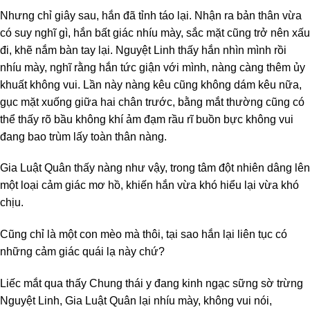
Nhưng chỉ giây sau, hắn đã tỉnh táo lại. Nhận ra bản thân vừa
có suy nghĩ gì, hắn bất giác nhíu mày, sắc mặt cũng trở nên xấu
đi, khẽ nắm bàn tay lại. Nguyệt Linh thấy hắn nhìn mình rồi
nhíu mày, nghĩ rằng hắn tức giận với mình, nàng càng thêm ủy
khuất không vui. Lần này nàng kêu cũng không dám kêu nữa,
gục mặt xuống giữa hai chân trước, bằng mắt thường cũng có
thể thấy rõ bầu không khí ảm đạm rầu rĩ buồn bực không vui
đang bao trùm lấy toàn thân nàng.
Gia Luật Quân thấy nàng như vậy, trong tâm đột nhiên dâng lên
một loại cảm giác mơ hồ, khiến hắn vừa khó hiểu lại vừa khó
chịu.
Cũng chỉ là một con mèo mà thôi, tại sao hắn lại liên tục có
những cảm giác quái lạ này chứ?
Liếc mắt qua thấy Chung thái y đang kinh ngạc sững sờ trừng
Nguyệt Linh, Gia Luật Quân lại nhíu mày, không vui nói,