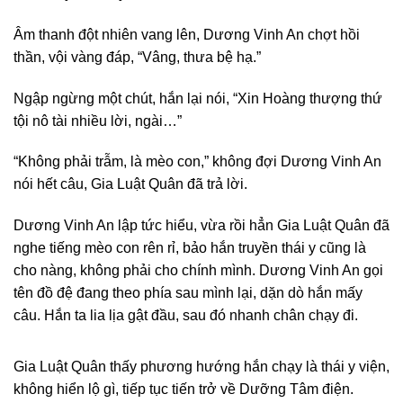
Âm thanh đột nhiên vang lên, Dương Vinh An chợt hồi
thần, vội vàng đáp, “Vâng, thưa bệ hạ.”
Ngập ngừng một chút, hắn lại nói, “Xin Hoàng thượng thứ
tội nô tài nhiều lời, ngài…”
“Không phải trẫm, là mèo con,” không đợi Dương Vinh An
nói hết câu, Gia Luật Quân đã trả lời.
Dương Vinh An lập tức hiểu, vừa rồi hẳn Gia Luật Quân đã
nghe tiếng mèo con rên rỉ, bảo hắn truyền thái y cũng là
cho nàng, không phải cho chính mình. Dương Vinh An gọi
tên đồ đệ đang theo phía sau mình lại, dặn dò hắn mấy
câu. Hắn ta lia lịa gật đầu, sau đó nhanh chân chạy đi.
Gia Luật Quân thấy phương hướng hắn chạy là thái y viện,
không hiển lộ gì, tiếp tục tiến trở về Dưỡng Tâm điện.