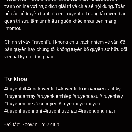
tranh online với mục đích giải trí và chia sẻ nội dung. Toàn
bộ các bộ truyện tranh được TruyenFull đăng tải được bạn
quản trị sưu tầm từ nhiều nguồn khác nhau trên mạng
internet.
Chính vì vậy TruyenFull không chịu trách nhiệm về vấn đề
bản quyền hay chúng tôi không tuyên bố quyền sở hữu đối
với bất kỳ nội dung nào.
Từ khóa
#truyenfull #doctruyenfull #truyenfullcom #truyencanhky
#truyendammy #truyenkiemhiep #truyendasu #truyenhay
#truyenonline #doctruyen #truyenhuyenhuyen
#truyenhuyennghi #truyenhuyenao #truyendongnhan
Đối tác:
Saowin
-
b52 club