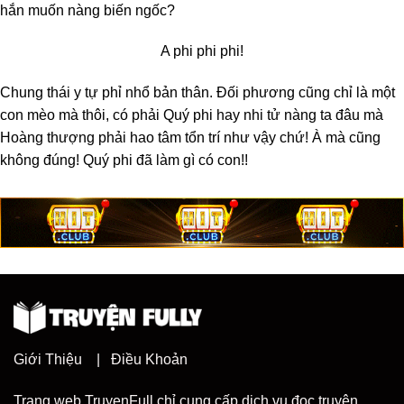
hắn muốn nàng biến ngốc?
A phi phi phi!
Chung thái y tự phỉ nhổ bản thân. Đối phương cũng chỉ là một
con mèo mà thôi, có phải Quý phi hay nhi tử nàng ta đâu mà
Hoàng thượng phải hao tâm tổn trí như vậy chứ! À mà cũng
không đúng! Quý phi đã làm gì có con!!
Giới Thiệu
|
Điều Khoản
Trang web TruyenFull chỉ cung cấp dịch vụ đọc truyện