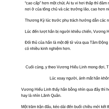
“cao cấp” hơn một chút. Ai tu vi hơi thấp thì đả
nơi ở của tông chủ và các trưởng lão, cao hơn nữ
Thương Kỳ lúc trước phụ trách hướng dẫn các nà
Lúc đến lượt hắn bị người khiêu chiến, Vương Hi
Đối thủ của hắn là một đệ tử vừa qua Tâm Động 
có nhiều kinh nghiệm hơn.
Cuối cùng, y theo Vương Hiểu Linh mong đợi, 
Lúc xoay người, ánh mắt hắn không
Vương Hiểu Linh thấy hắn bỗng nhìn qua đây thì hơ
hay là nhìn Lãnh Quân.
Một trăm trận đấu, kéo dài đến buổi chiều mới kết