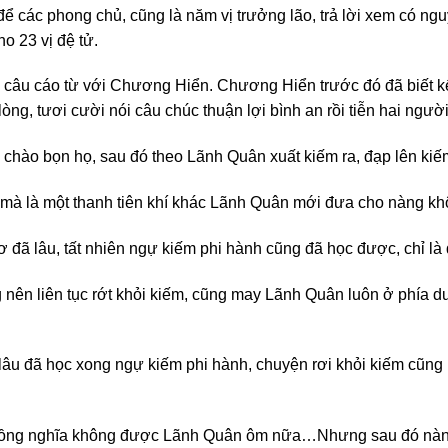
ể các phong chủ, cũng là năm vị trưởng lão, trả lời xem có ng
o 23 vị đệ tử.
ói câu cáo từ với Chương Hiển. Chương Hiển trước đó đã biết 
òng, tươi cười nói câu chúc thuận lợi bình an rồi tiễn hai người
chào bọn họ, sau đó theo Lãnh Quân xuất kiếm ra, đạp lên kiếm
 mà là một thanh tiên khí khác Lãnh Quân mới đưa cho nàng kh
đã lâu, tất nhiên ngự kiếm phi hành cũng đã học được, chỉ là 
nên liên tục rớt khỏi kiếm, cũng may Lãnh Quân luôn ở phía dư
âu đã học xong ngự kiếm phi hành, chuyện rơi khỏi kiếm cũng k
 đồng nghĩa không được Lãnh Quân ôm nữa…
Nhưng sau đó nàng