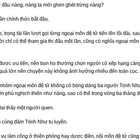
ờ đầu nàng, nàng ta mới ghen ghét trừng nàng?
ần chính thức bắt đầu.
 trọng tài lần lượt gọi từng ngoại môn đệ tử tiến lên lôi đài, s
ời chỉ có thể tham gia thi đấu một lần, cũng có nghĩa ngoại môn 
ược ưu tiên, nên bọn họ thường chọn người có xếp hạng càng t
 quá lớn nên chuyện này không ảnh hưởng nhiều đến toàn cục.
 nhóm ngoại môn đệ tử không có bóng dáng ba người Trịnh Nh
ên phú nghịch thiên như nàng, sao có thể trong vòng ba tháng 
lại thấy một người quen.
 cùng đám Trịnh Như tu luyện.
ụ làm công ở thiện phòng hay dược điền, nội môn đệ tử cũng 