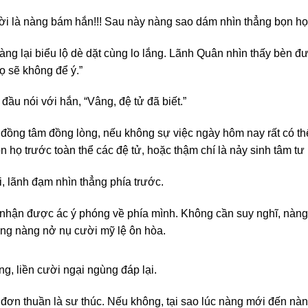
ời là nàng bám hắn!!! Sau này nàng sao dám nhìn thẳng bọn h
ng lại biểu lộ dè dặt cùng lo lắng. Lãnh Quân nhìn thấy bèn đư
ọ sẽ không để ý.”
ầu nói với hắn, “Vâng, đệ tử đã biết.”
đồng tâm đồng lòng, nếu không sự việc ngày hôm nay rất có th
họ trước toàn thể các đệ tử, hoặc thậm chí là nảy sinh tâm t
i, lãnh đạm nhìn thẳng phía trước.
 nhận được ác ý phóng về phía mình. Không cần suy nghĩ, nàn
ướng nàng nở nụ cười mỹ lệ ôn hòa.
, liền cười ngại ngùng đáp lại.
đơn thuần là sư thúc. Nếu không, tại sao lúc nàng mới đến nàng