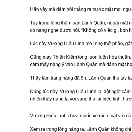
Hắn vậy mà dám nói thẳng ra trước mặt mọi ngư
Tuy trong lòng thầm oán Lãnh Quân, ngoài mặt nà
có nàng nghe được nói, “Không có việc gì, bọn h
Lúc này Vương Hiểu Linh mới nhẹ thở phào, gật đ
Cũng may Thiên Kiếm tông luôn luôn hòa thuận, 
cảm thấy nàng ỷ vào Lãnh Quân mà đánh mặt bọn 
Thấy tâm trạng nàng đã ổn, Lãnh Quân thu tay lạ
Đúng lúc này, Vương Hiểu Linh lại đột ngột cảm
nhiên thấy nàng ta vội vàng thu lại biểu tình, h
Vương Hiểu Linh chưa muốn xé rách mặt với nàng
Xem ra trong lòng nàng ta, Lãnh Quân không chỉ 