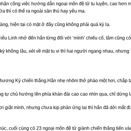
m nhận công việc hướng dẫn ngoại môn đệ tử tu luyện, cao hơn m
a thì có thể ra ngoài săn thú hay yêu ma.
ng, hiện tại có mặt ở đây cũng không phải quá kỳ lạ.
ểu Linh nhớ đến hắn từng đối với ‘mình’ chiếu cố, tâm cũng có
kỳ không lâu, xét về mặt tu vi thì hai người ngang nhau, như
Thương Kỳ chiến thắng.
Hắn nhẹ nhõm thở phào một hơi, chắp tay 
 tự chủ hướng lên phía khán đài cao cao nhìn qua, chỉ dừng lại
i giật mình, nhưng chưa kịp phản ứng lại thì hắn đã dời mắt đi
 thúc, cuối cùng có 23 ngoại môn đệ tử giành chiến thắng tiến 