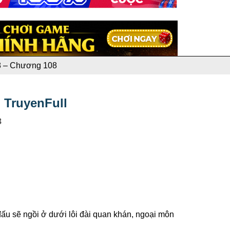
8 – Chương 108
 TruyenFull
8
i đấu sẽ ngồi ở dưới lôi đài quan khán, ngoại môn