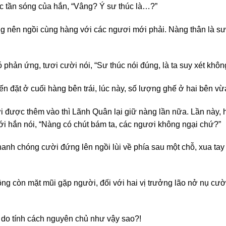
 tần sóng của hắn, “Vâng? Ý sư thúc là…?”
g nên ngồi cùng hàng với các ngươi mới phải. Nàng thân là sư 
 phản ứng, tươi cười nói, “Sư thúc nói đúng, là ta suy xét khôn
ến đặt ở cuối hàng bên trái, lúc này, số lượng ghế ở hai bên v
i được thêm vào thì Lãnh Quân lại giữ nàng lần nữa. Lần này,
ới hắn nói, “Nàng có chút bám ta, các ngươi không ngại chứ?”
nhanh chóng cười đứng lên ngồi lùi về phía sau một chỗ, xua tay 
 còn mặt mũi gặp người, đối với hai vị trưởng lão nở nụ cười á
do tính cách nguyên chủ như vậy sao?!