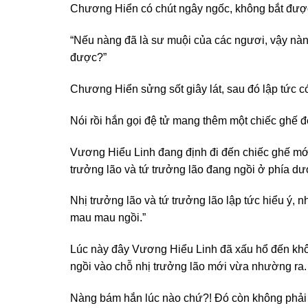
Chương Hiển có chút ngây ngốc, không bắt được
“Nếu nàng đã là sư muội của các ngươi, vậy nàn
được?”
Chương Hiển sửng sốt giây lát, sau đó lập tức có
Nói rồi hắn gọi đệ tử mang thêm một chiếc ghế đ
Vương Hiểu Linh đang định đi đến chiếc ghế mớ
trưởng lão và tứ trưởng lão đang ngồi ở phía dư
Nhị trưởng lão và tứ trưởng lão lập tức hiểu ý, 
mau mau ngồi.”
Lúc này đây Vương Hiểu Linh đã xấu hổ đến không
ngồi vào chỗ nhị trưởng lão mới vừa nhường ra.
Nàng bám hắn lúc nào chứ?! Đó còn không phải 