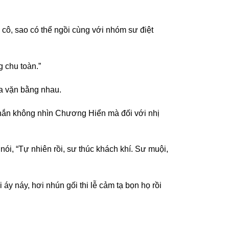
cô, sao có thể ngồi cùng với nhóm sư điệt
g chu toàn.”
ừa vặn bằng nhau.
 hắn không nhìn Chương Hiển mà đối với nhị
nói, “Tự nhiên rồi, sư thúc khách khí. Sư muội,
y náy, hơi nhún gối thi lễ cảm tạ bọn họ rồi