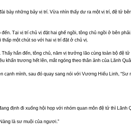
i bày những bảy vị trí. Vừa nhìn thấy dư ra một vị trí, đệ tử bê
ến. Tại vị trí chủ vị đặt hai ghế ngồi, tông chủ ngồi ở bên phải, 
 thấp một chút so với hai vị trí đặt ở chủ vị.
Thấy hắn đến, tông chủ, năm vị trưởng lão cùng toàn bộ đệ tử
đều khẩn trương hết lên, mắt ngóng theo thân ảnh của Lãnh Quâ
 cạnh mình, sau đó quay sang nói với Vương Hiểu Linh, “Sư 
đang định đi xuống hội họp với nhóm quan môn đệ tử thì Lãnh Q
Nàng là sư muội của ngươi.”