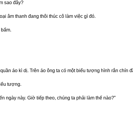
àm sao đây?
oại âm thanh đang thôi thúc cô làm việc gì đó.
 bẩm.
uần áo kì dị. Trên áo ông ta có một biểu tượng hình rắn chín 
iểu tượng.
 ngày này. Giờ tiếp theo, chúng ta phải làm thế nào?”