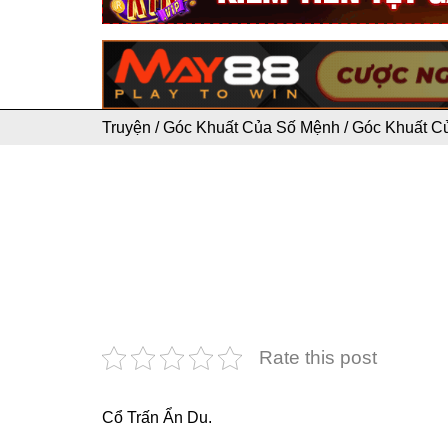
Truyện
/
Góc Khuất Của Số Mệnh
/
Góc Khuất C
Rate this post
Cổ Trấn Ẩn Du.