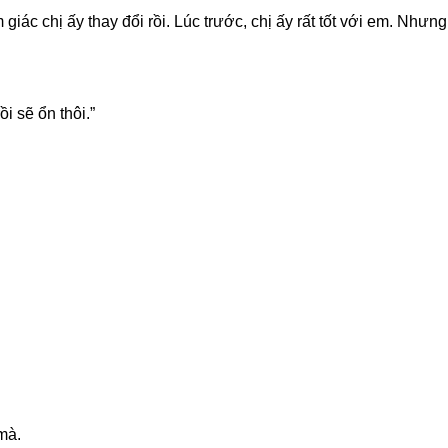
 giác chị ấy thay đổi rồi. Lúc trước, chị ấy rất tốt với em. Như
i sẽ ổn thôi.”
mà.