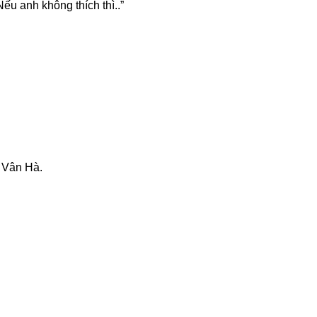
Nếu anh không thích thì..”
o Vân Hà.