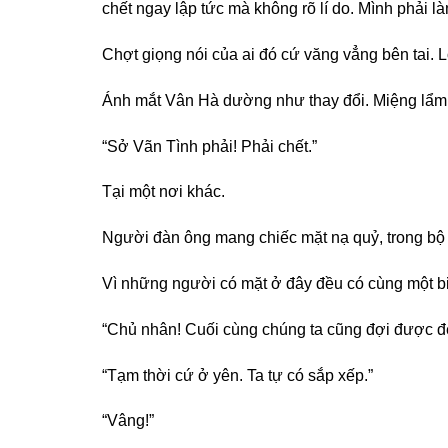
chết ngay lập tức mà không rõ lí do. Mình phải l
Chợt giọng nói của ai đó cứ văng vẳng bên tai. L
Ánh mắt Vân Hà dường như thay đổi. Miệng lẩm
“Sở Vãn Tình phải! Phải chết.”
Tại một nơi khác.
Người đàn ông mang chiếc mặt nạ quỷ, trong bộ q
Vì những người có mặt ở đây đều có cùng một b
“Chủ nhân! Cuối cùng chúng ta cũng đợi được đến
“Tạm thời cứ ở yên. Ta tự có sắp xếp.”
“Vâng!”