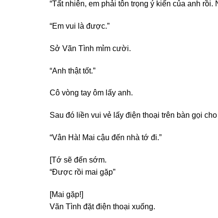
“Tất nhiên, em phải tôn trọng ý kiến của anh rồi. 
“Em vui là được.”
Sở Vãn Tình mỉm cười.
“Anh thật tốt.”
Cô vòng tay ôm lấy anh.
Sau đó liền vui vẻ lấy điện thoại trên bàn gọi ch
“Vân Hà! Mai cậu đến nhà tớ đi.”
[Tớ sẽ đến sớm.
“Được rồi mai gặp”
[Mai gặp!]
Vãn Tình đặt điện thoại xuống.