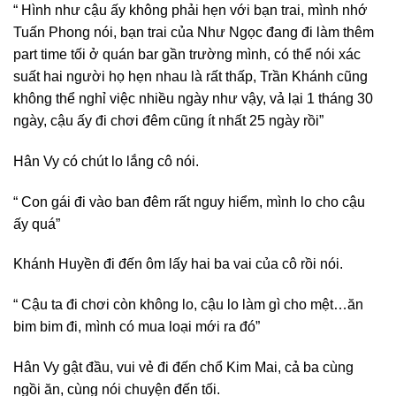
“ Hình như cậu ấy không phải hẹn với bạn trai, mình nhớ
Tuấn Phong nói, bạn trai của Như Ngọc đang đi làm thêm
part time tối ở quán bar gần trường mình, có thể nói xác
suất hai người họ hẹn nhau là rất thấp, Trần Khánh cũng
không thể nghỉ việc nhiều ngày như vậy, vả lại 1 tháng 30
ngày, cậu ấy đi chơi đêm cũng ít nhất 25 ngày rồi”
Hân Vy có chút lo lắng cô nói.
“ Con gái đi vào ban đêm rất nguy hiểm, mình lo cho cậu
ấy quá”
Khánh Huyền đi đến ôm lấy hai ba vai của cô rồi nói.
“ Cậu ta đi chơi còn không lo, cậu lo làm gì cho mệt…ăn
bim bim đi, mình có mua loại mới ra đó”
Hân Vy gật đầu, vui vẻ đi đến chổ Kim Mai, cả ba cùng
ngồi ăn, cùng nói chuyện đến tối.