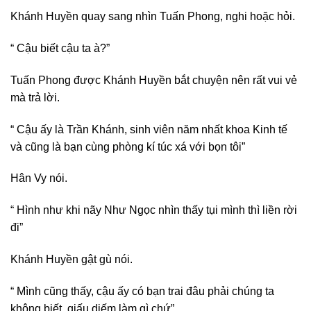
Khánh Huyền quay sang nhìn Tuấn Phong, nghi hoặc hỏi.
“ Cậu biết cậu ta à?”
Tuấn Phong được Khánh Huyền bắt chuyện nên rất vui vẻ
mà trả lời.
“ Cậu ấy là Trần Khánh, sinh viên năm nhất khoa Kinh tế
và cũng là bạn cùng phòng kí túc xá với bọn tôi”
Hân Vy nói.
“ Hình như khi nãy Như Ngọc nhìn thấy tụi mình thì liền rời
đi”
Khánh Huyền gật gù nói.
“ Mình cũng thấy, cậu ấy có bạn trai đâu phải chúng ta
không biết, giấu diếm làm gì chứ”