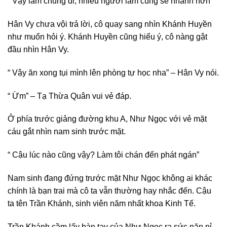
“ Vậy làm chung đi, nhiều người làm cùng sẽ nhanh hơn”
Hân Vy chưa vội trả lời, cô quay sang nhìn Khánh Huyền
như muốn hỏi ý. Khánh Huyền cũng hiểu ý, cô nàng gật
đầu nhìn Hân Vy.
“ Vậy ăn xong tụi mình lên phòng tự học nha” – Hân Vy nói.
“ Ừm” – Tạ Thừa Quân vui vẻ đáp.
Ở phía trước giảng đường khu A, Như Ngọc với vẻ mặt
cáu gắt nhìn nam sinh trước mặt.
“ Cậu lúc nào cũng vậy? Làm tôi chán đến phát ngán”
Nam sinh đang đứng trước mặt Như Ngọc không ai khác
chính là bạn trai mà cô ta vẫn thường hay nhắc đến. Cậu
ta tên Trần Khánh, sinh viên năm nhất khoa Kinh Tế.
Trần Khánh cầm lấy bàn tay của Như Ngọc ra sức năn nỉ.