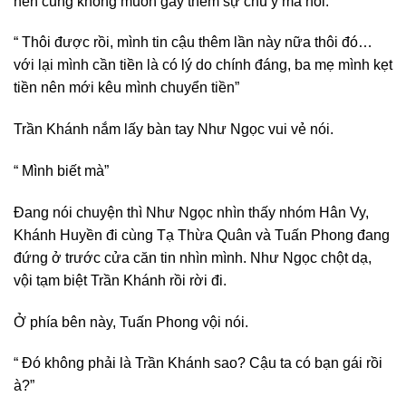
nên cũng không muốn gây thêm sự chú ý mà nói.
“ Thôi được rồi, mình tin cậu thêm lần này nữa thôi đó…
với lại mình cần tiền là có lý do chính đáng, ba mẹ mình kẹt
tiền nên mới kêu mình chuyển tiền”
Trần Khánh nắm lấy bàn tay Như Ngọc vui vẻ nói.
“ Mình biết mà”
Đang nói chuyện thì Như Ngọc nhìn thấy nhóm Hân Vy,
Khánh Huyền đi cùng Tạ Thừa Quân và Tuấn Phong đang
đứng ở trước cửa căn tin nhìn mình. Như Ngọc chột dạ,
vội tạm biệt Trần Khánh rồi rời đi.
Ở phía bên này, Tuấn Phong vội nói.
“ Đó không phải là Trần Khánh sao? Cậu ta có bạn gái rồi
à?”