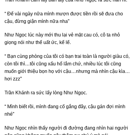
“ Để vài ngày nữa mình mượn được tiền rồi sẽ đưa cho
cậu, đừng giận mình nữa nha”
Như Ngọc lúc này mới thu lại vẻ mặt cau có, cô ta nhỏ
giọng nói như thể uất ức, kể lể.
“ Bạn cùng phòng của tôi có bạn trai toàn là người giàu có,
còn tôi thì…tôi cũng xấu hổ lắm chứ, nhiều lúc tôi cũng
muốn giới thiệu bọn họ với cậu…nhưng mà nhìn cậu kìa…
hơi zzz”
Trần Khánh ra sức lấy lòng Như Ngọc.
“ Mình biết rồi, mình đang cố gắng đây, cậu gán đợi mình
nhé”
Như Ngọc nhìn thấy người đi đường đang nhìn hai người