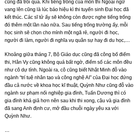
cũng đã trôi qua. Khi tiếng trống của môn thi Ngoại ngữ
vang lên cũng là lúc báo hiệu kì thi tuyển sinh Đại học đã
kết thúc. Các sĩ tử ấy sẽ không còn được nghe tiếng trống
đó thêm một lần nào nữa. Sau tiếng trống trường ấy, mỗi
học sinh sẽ chọn cho mình một ngã rẻ, người đi học,
người đi làm, người đi nghĩa vụ quân sự hay đi du học,…
Khoảng giữa tháng 7, Bộ Giáo dục cũng đã công bố điểm
thi, Hân Vy cũng không quá bất ngờ, điểm số các môn đều
như cô dự tính. Ngoài ra, cô cũng biết Nhật Minh đỗ vào
ngành “trí tuệ nhân tạo và công nghệ AI” của Đại học đứng
đầu cả nước về khoa học kĩ thuật, Quỳnh Như cũng đỗ vào
ngành sư phạm nối nghiệp gia đình, Tuấn Dương thì có
gia đình khá giả hơn nên sau khi thi xong, cậu và gia đình
đã sang Anh định cư, mở đầu chuỗi ngày yêu xa với
Quỳnh Như.
…