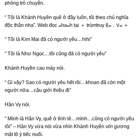
phòng trò chuyện.
“ Tôi là Khánh Huyền quê ở đây luôn, tôi theo chủ nghĩa
độc thân nha”. Web‎ đọc‎ 𝓃ha𝓃h‎ tại‎ ＋‎ trùmtruy‎ ệ𝓃．𝖵𝓃‎ ＋
“ Tôi là Kim Mai đã có người yêu…hihi”
“ Tôi là Như Ngọc…tôi cũng đã có người yêu”
Khánh Huyền cau mày nói.
“ Gì vậy? Sao có người yêu hết rồi…khoan đã còn một
người nữa…cậu giới thiệu đi”
Hân Vy nói.
“ Mình là Hân Vy, quê ở tỉnh lẻ…mình…cũng có người yêu
rồi” – Hân Vy vừa nói vừa nhìn Khánh Huyền với gương
mặt tỏ ý tiếc nuối.