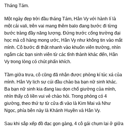
Tháng Tám.
Một ngày đẹp trời đầu tháng Tám, Hân Vy với hành lí là
một cái vali, trên vai mang thêm balo đang bước đi từng
bước tràng đầy năng lượng. Đứng trước cổng trường đại
học mà cô hàng mong ước, Hân Vy như không tin vào mắt
mình. Cô bước đi thật nhanh vào khuôn viên trường, nhìn
ngắm các bạn sinh viên từ các tỉnh thành khác đến, Hân
Vy trong lòng có chút phấn khích.
Tầm giữa trưa, cô cũng đã nhận được phòng kí túc xá của
mình. Hân Vy lịch sự cúi đầu chào ba bạn nữ sinh khác.
Ba bạn nữ sinh kia đang lau dọn chổ giường của mình,
nhìn thấy cô liền vui vẻ chào hỏi. Trong phòng có 4
giường, theo thứ tự từ cửa đi vào là Kim Mai và Như
Ngọc, phía bên này là Khánh Huyền và Hân Vy.
Sau khi sắp xếp đồ đạc gọn gàng, 4 cô gái chụm lại ở giữa