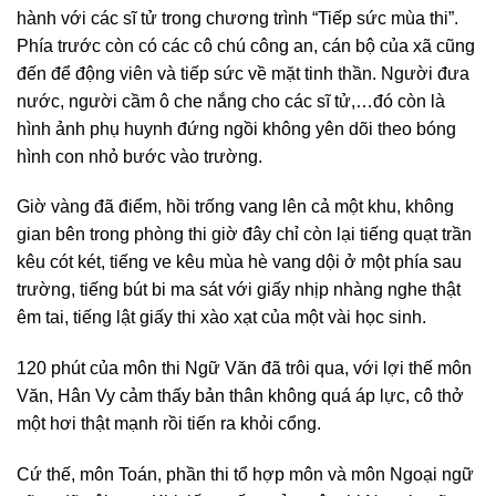
hành với các sĩ tử trong chương trình “Tiếp sức mùa thi”.
Phía trước còn có các cô chú công an, cán bộ của xã cũng
đến để động viên và tiếp sức về mặt tinh thần. Người đưa
nước, người cầm ô che nắng cho các sĩ tử,…đó còn là
hình ảnh phụ huynh đứng ngồi không yên dõi theo bóng
hình con nhỏ bước vào trường.
Giờ vàng đã điểm, hồi trống vang lên cả một khu, không
gian bên trong phòng thi giờ đây chỉ còn lại tiếng quạt trần
kêu cót két, tiếng ve kêu mùa hè vang dội ở một phía sau
trường, tiếng bút bi ma sát với giấy nhịp nhàng nghe thật
êm tai, tiếng lật giấy thi xào xạt của một vài học sinh.
120 phút của môn thi Ngữ Văn đã trôi qua, với lợi thế môn
Văn, Hân Vy cảm thấy bản thân không quá áp lực, cô thở
một hơi thật mạnh rồi tiến ra khỏi cổng.
Cứ thế, môn Toán, phần thi tổ hợp môn và môn Ngoại ngữ