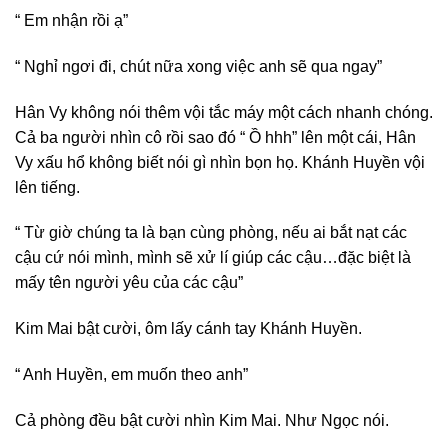
“ Em nhận rồi ạ”
“ Nghỉ ngơi đi, chút nữa xong việc anh sẽ qua ngay”
Hân Vy không nói thêm vội tắc máy một cách nhanh chóng.
Cả ba người nhìn cô rồi sao đó “ Ồ hhh” lên một cái, Hân
Vy xấu hổ không biết nói gì nhìn bọn họ. Khánh Huyền vội
lên tiếng.
“ Từ giờ chúng ta là bạn cùng phòng, nếu ai bắt nạt các
cậu cứ nói mình, mình sẽ xử lí giúp các cậu…đặc biệt là
mấy tên người yêu của các cậu”
Kim Mai bật cười, ôm lấy cánh tay Khánh Huyền.
“ Anh Huyền, em muốn theo anh”
Cả phòng đều bật cười nhìn Kim Mai. Như Ngọc nói.