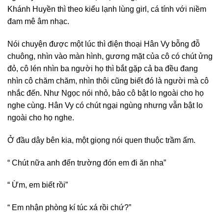
Khánh Huyền thì theo kiểu lạnh lùng girl, cá tính với niềm
đam mê âm nhạc.
Nói chuyện được một lúc thì điện thoại Hân Vy bỗng đỗ
chuông, nhìn vào màn hình, gương mặt của cô có chút ửng
đỏ, cô lén nhìn ba người họ thì bắt gặp cả ba đều đang
nhìn cô chăm chăm, nhìn thôi cũng biết đó là người mà cô
nhắc đến. Như Ngọc nói nhỏ, bảo cô bật lo ngoài cho họ
nghe cùng. Hân Vy có chút ngại ngùng nhưng vẫn bật lo
ngoài cho họ nghe.
Ở đầu dây bên kia, một giọng nói quen thuộc trầm ấm.
“ Chút nữa anh đến trường đón em đi ăn nha”
“ Ừm, em biết rồi”
“ Em nhận phòng kí túc xá rồi chứ?”