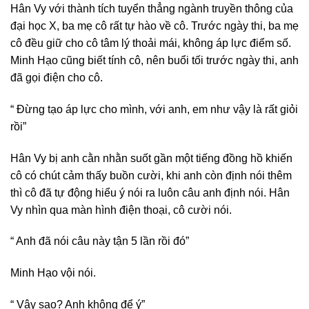
Hân Vy với thành tích tuyển thẳng ngành truyền thông của
đại học X, ba mẹ cô rất tự hào về cô. Trước ngày thi, ba mẹ
cô đều giữ cho cô tâm lý thoải mái, không áp lực điểm số.
Minh Hạo cũng biết tính cô, nên buổi tối trước ngày thi, anh
đã gọi điện cho cô.
“ Đừng tạo áp lực cho mình, với anh, em như vậy là rất giỏi
rồi”
Hân Vy bị anh cằn nhằn suốt gần một tiếng đồng hồ khiến
cô có chút cảm thấy buồn cười, khi anh còn định nói thêm
thì cô đã tự động hiểu ý nói ra luôn câu anh định nói. Hân
Vy nhìn qua màn hình điện thoại, cô cười nói.
“ Anh đã nói câu này tận 5 lần rồi đó”
Minh Hạo vội nói.
“ Vậy sao? Anh không để ý”