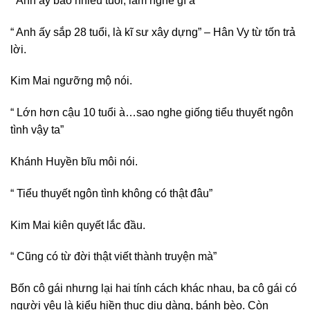
“ Anh ấy bao nhiêu tuổi, làm nghề gì á”
“ Anh ấy sắp 28 tuổi, là kĩ sư xây dựng” – Hân Vy từ tốn trả
lời.
Kim Mai ngưỡng mộ nói.
“ Lớn hơn cậu 10 tuổi à…sao nghe giống tiểu thuyết ngôn
tình vậy ta”
Khánh Huyền bĩu môi nói.
“ Tiểu thuyết ngôn tình không có thật đâu”
Kim Mai kiên quyết lắc đầu.
“ Cũng có từ đời thật viết thành truyện mà”
Bốn cô gái nhưng lại hai tính cách khác nhau, ba cô gái có
người yêu là kiểu hiền thục dịu dàng, bánh bèo. Còn