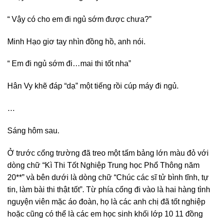
“ Vậy có cho em đi ngủ sớm được chưa?”
Minh Hạo giơ tay nhìn đồng hồ, anh nói.
“ Em đi ngủ sớm đi…mai thi tốt nha”
Hân Vy khẽ đáp “dạ” một tiếng rồi cúp máy đi ngủ.
…
Sáng hôm sau.
Ở trước cổng trường đã treo một tấm bảng lớn màu đỏ với
dòng chữ “Kì Thi Tốt Nghiệp Trung học Phổ Thông năm
20**” và bên dưới là dòng chữ “Chúc các sĩ tử bình tĩnh, tự
tin, làm bài thi thật tốt”. Từ phía cổng đi vào là hai hàng tình
nguyện viên mặc áo đoàn, họ là các anh chị đã tốt nghiệp
hoặc cũng có thể là các em học sinh khối lớp 10 11 đồng