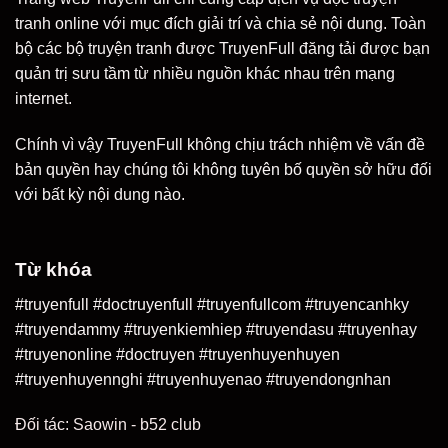
tranh online với mục đích giải trí và chia sẻ nội dung. Toàn
bộ các bộ truyện tranh được TruyenFull đăng tải được bạn
quản trị sưu tầm từ nhiều nguồn khác nhau trên mạng
internet.
Chính vì vậy TruyenFull không chịu trách nhiệm về vấn đề
bản quyền hay chúng tôi không tuyên bố quyền sở hữu đối
với bất kỳ nội dung nào.
Từ khóa
#truyenfull #doctruyenfull #truyenfullcom #truyencanhky
#truyendammy #truyenkiemhiep #truyendasu #truyenhay
#truyenonline #doctruyen #truyenhuyenhuyen
#truyenhuyennghi #truyenhuyenao #truyendongnhan
Đối tác:
Saowin
-
b52 club