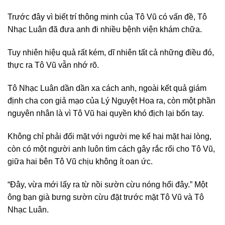
Trước đây vì biết trí thông minh của Tô Vũ có vấn đề, Tô
Nhạc Luân đã đưa anh đi nhiều bệnh viện khám chữa.
Tuy nhiên hiệu quả rất kém, dĩ nhiên tất cả những điều đó,
thực ra Tô Vũ vẫn nhớ rõ.
Tô Nhạc Luân dần dần xa cách anh, ngoài kết quả giám
định cha con giả mạo của Lý Nguyệt Hoa ra, còn một phần
nguyên nhân là vì Tô Vũ hai quyền khó địch lại bốn tay.
Không chỉ phải đối mặt với người mẹ kế hai mặt hai lòng,
còn có một người anh luôn tìm cách gây rắc rối cho Tô Vũ,
giữa hai bên Tô Vũ chịu không ít oan ức.
“Đây, vừa mới lấy ra từ nồi sườn cừu nóng hổi đây.” Một
ông bạn già bưng sườn cừu đặt trước mặt Tô Vũ và Tô
Nhạc Luân.