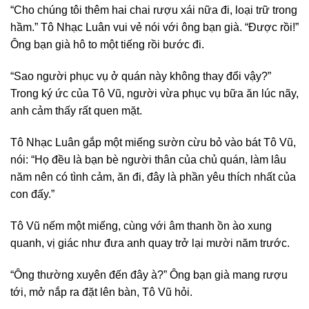
“Cho chúng tôi thêm hai chai rượu xái nữa đi, loại trữ trong
hầm.” Tô Nhạc Luân vui vẻ nói với ông bạn già. “Được rồi!”
Ông bạn già hô to một tiếng rồi bước đi.
“Sao người phục vụ ở quán này không thay đổi vậy?”
Trong ký ức của Tô Vũ, người vừa phục vụ bữa ăn lúc nãy,
anh cảm thấy rất quen mặt.
Tô Nhạc Luân gắp một miếng sườn cừu bỏ vào bát Tô Vũ,
nói: “Họ đều là bạn bè người thân của chủ quán, làm lâu
năm nên có tình cảm, ăn đi, đây là phần yêu thích nhất của
con đấy.”
Tô Vũ nếm một miếng, cùng với âm thanh ồn ào xung
quanh, vị giác như đưa anh quay trở lại mười năm trước.
“Ông thường xuyên đến đây à?” Ông bạn già mang rượu
tới, mở nắp ra đặt lên bàn, Tô Vũ hỏi.