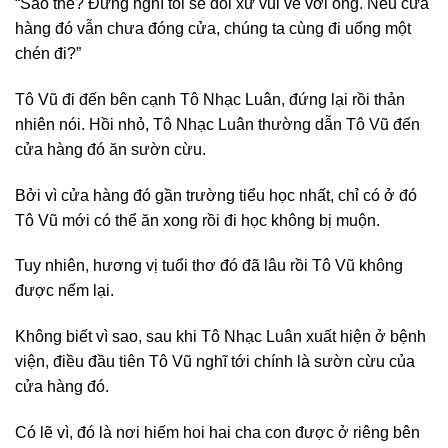
“Sao thế? Đừng nghĩ tôi sẽ đối xử vui vẻ với ông. Nếu cửa
hàng đó vẫn chưa đóng cửa, chúng ta cùng đi uống một
chén đi?”
Tô Vũ đi đến bên cạnh Tô Nhạc Luân, đứng lại rồi thản
nhiên nói. Hồi nhỏ, Tô Nhạc Luân thường dẫn Tô Vũ đến
cửa hàng đó ăn sườn cừu.
Bởi vì cửa hàng đó gần trường tiểu học nhất, chỉ có ở đó
Tô Vũ mới có thể ăn xong rồi đi học không bị muộn.
Tuy nhiên, hương vị tuổi thơ đó đã lâu rồi Tô Vũ không
được nếm lại.
Không biết vì sao, sau khi Tô Nhạc Luân xuất hiện ở bệnh
viện, điều đầu tiên Tô Vũ nghĩ tới chính là sườn cừu của
cửa hàng đó.
Có lẽ vì, đó là nơi hiếm hoi hai cha con được ở riêng bên