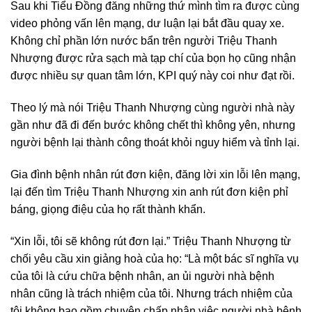
Sau khi Tiểu Đồng đăng những thứ mình tìm ra được cùng
video phỏng vấn lên mạng, dư luận lại bắt đầu quay xe.
Không chỉ phần lớn nước bẩn trên người Triệu Thanh
Nhượng được rửa sạch mà tạp chí của bọn họ cũng nhận
được nhiều sự quan tâm lớn, KPI quý này coi như đạt rồi.
Theo lý mà nói Triệu Thanh Nhượng cùng người nhà này
gần như đã đi đến bước không chết thì không yên, nhưng
người bệnh lại thành công thoát khỏi nguy hiểm và tỉnh lại.
Gia đình bệnh nhân rút đơn kiện, đăng lời xin lỗi lên mạng,
lại đến tìm Triệu Thanh Nhượng xin anh rút đơn kiện phỉ
báng, giọng điệu của họ rất thành khẩn.
“Xin lỗi, tôi sẽ không rút đơn lại.” Triệu Thanh Nhượng từ
chối yêu cầu xin giảng hoà của họ: “Là một bác sĩ nghĩa vụ
của tôi là cứu chữa bệnh nhân, an ủi người nhà bệnh
nhân cũng là trách nhiệm của tôi. Nhưng trách nhiệm của
tôi không bao gồm chuyện chấp nhận việc người nhà bệnh