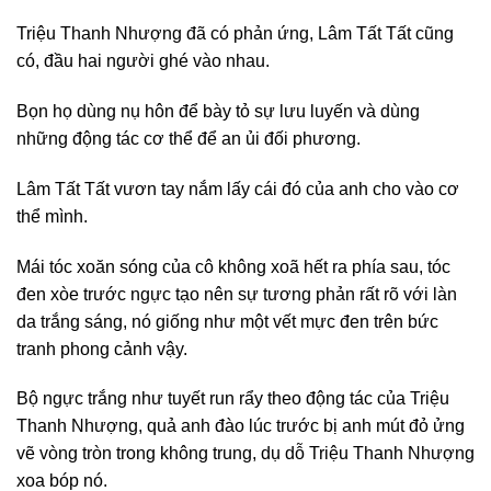
Triệu Thanh Nhượng đã có phản ứng, Lâm Tất Tất cũng
có, đầu hai người ghé vào nhau.
Bọn họ dùng nụ hôn để bày tỏ sự lưu luyến và dùng
những động tác cơ thể để an ủi đối phương.
Lâm Tất Tất vươn tay nắm lấy cái đó của anh cho vào cơ
thể mình.
Mái tóc xoăn sóng của cô không xoã hết ra phía sau, tóc
đen xòe trước ngực tạo nên sự tương phản rất rõ với làn
da trắng sáng, nó giống như một vết mực đen trên bức
tranh phong cảnh vậy.
Bộ ngực trắng như tuyết run rẩy theo động tác của Triệu
Thanh Nhượng, quả anh đào lúc trước bị anh mút đỏ ửng
vẽ vòng tròn trong không trung, dụ dỗ Triệu Thanh Nhượng
xoa bóp nó.