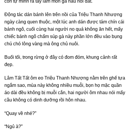
còn tự mình ra tay làm món gà nấu nồi đất.
Động tác dán bánh lên trên nồi của Triệu Thanh Nhượng
ngày càng quen thuộc, một lúc anh dán được tám chín cái
bánh ngô, cuối cùng hai người no quá không ăn hết, mấy
chiếc bánh ngô chấm súp gà này phần lớn đều vào bụng
chú chó lông vàng mà ông chủ nuôi.
Buổi tối, trong rừng ở đây có đom đóm, khung cảnh rất
đẹp.
Lâm Tất Tất ôm eo Triệu Thanh Nhượng nằm trên ghế tựa
ngắm sao, mùa này không nhiều muỗi, bọn họ mặc quần
áo dài đều không bị muỗi cắn, hai người ôm nhau nói mấy
câu không có dinh dưỡng rồi hôn nhau.
“Quay về nhé?”
“Ngủ à?”