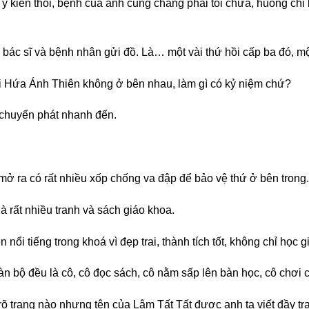
 ý kiến thôi, bệnh của anh cũng chẳng phải tôi chữa, huống ch
 bác sĩ và bệnh nhân gửi đồ. Là… một vài thứ hồi cấp ba đó, mộ
ới Hứa Ánh Thiên không ở bên nhau, làm gì có kỷ niệm chứ?
 chuyển phát nhanh đến.
mở ra có rất nhiều xốp chống va đập để bảo vệ thứ ở bên trong.
à rất nhiều tranh và sách giáo khoa.
ổi tiếng trong khoá vì đẹp trai, thành tích tốt, không chỉ học g
n bộ đều là cô, cô đọc sách, cô nằm sấp lên bàn học, cô chơi 
õ trang nào nhưng tên của Lâm Tất Tất được anh ta viết đầy tr