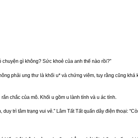
có chuyện gì không? Sức khoẻ của anh thế nào rồi?”
không phải ung thư là khối u* và chứng viêm, tuy rằng cũng kh
i rắn chắc của mô. Khối u gồm u lành tính và u ác tính.
n, duy trì tâm trạng vui vẻ.” Lâm Tất Tất quấn dây điện thoại: “