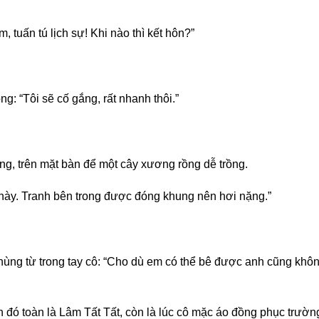
, tuấn tú lịch sự! Khi nào thì kết hôn?”
: “Tôi sẽ cố gắng, rất nhanh thôi.”
ng, trên mặt bàn để một cây xương rồng dễ trồng.
i này. Tranh bên trong được đóng khung nên hơi nặng.”
hùng từ trong tay cô: “Cho dù em có thể bê được anh cũng kh
h đó toàn là Lâm Tất Tất, còn là lúc cô mặc áo đồng phục trườn