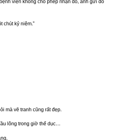
i bệnh viện không cho phép nhận đồ, anh gửi đồ
t chút kỷ niệm.”
iỏi mà vẽ tranh cũng rất đẹp.
cầu lông trong giờ thể dục…
ang.