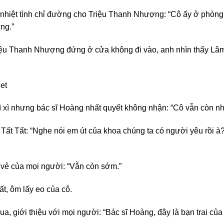
h nhiệt tình chỉ đường cho Triệu Thanh Nhượng: “Cô ấy ở phòng 
ng.”
ệu Thanh Nhượng đứng ở cửa không đi vào, anh nhìn thấy Lâm 
et
ì xì nhưng bác sĩ Hoàng nhất quyết không nhận: “Cô vẫn còn nhỏ,
ất Tất: “Nghe nói em út của khoa chúng ta có người yêu rồi à? 
i vẻ của mọi người: “Vẫn còn sớm.”
t, ôm lấy eo của cô.
a, giới thiệu với mọi người: “Bác sĩ Hoàng, đây là bạn trai c