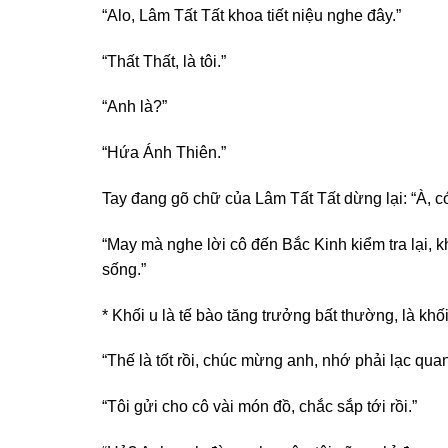
“Alo, Lâm Tất Tất khoa tiết niệu nghe đây.”
“Thất Thất, là tôi.”
“Anh là?”
“Hứa Ánh Thiên.”
Tay đang gõ chữ của Lâm Tất Tất dừng lại: “À, 
“May mà nghe lời cô đến Bắc Kinh kiểm tra lại, 
sống.”
* Khối u là tế bào tăng trưởng bất thường, là khố
“Thế là tốt rồi, chúc mừng anh, nhớ phải lạc qua
“Tôi gửi cho cô vài món đồ, chắc sắp tới rồi.”