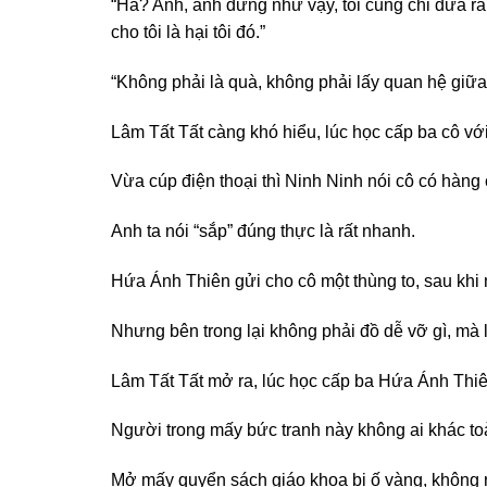
“Hả? Anh, anh đừng như vậy, tôi cũng chỉ đưa ra
cho tôi là hại tôi đó.”
“Không phải là quà, không phải lấy quan hệ giữa
Lâm Tất Tất càng khó hiểu, lúc học cấp ba cô v
Vừa cúp điện thoại thì Ninh Ninh nói cô có hàng
Anh ta nói “sắp” đúng thực là rất nhanh.
Hứa Ánh Thiên gửi cho cô một thùng to, sau khi 
Nhưng bên trong lại không phải đồ dễ vỡ gì, mà l
Lâm Tất Tất mở ra, lúc học cấp ba Hứa Ánh Thiên n
Người trong mấy bức tranh này không ai khác toà
Mở mấy quyển sách giáo khoa bị ố vàng, không r