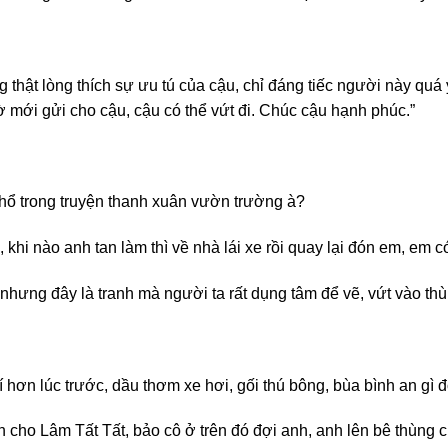
g thật lòng thích sự ưu tú của cậu, chỉ đáng tiếc người này quá 
iờ mới gửi cho cậu, cậu có thể vứt đi. Chúc cậu hạnh phúc.”
khổ trong truyện thanh xuân vườn trường à?
, khi nào anh tan làm thì về nhà lái xe rồi quay lại đón em, em 
 nhưng đây là tranh mà người ta rất dụng tâm để vẽ, vứt vào t
 hơn lúc trước, dầu thơm xe hơi, gối thú bông, bùa bình an gì 
cho Lâm Tất Tất, bảo cô ở trên đó đợi anh, anh lên bê thùng c