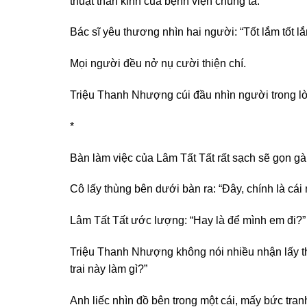
thuật thần kinh của bệnh viện chúng ta.”
Bác sĩ yêu thương nhìn hai người: “Tốt lắm tốt lắm
Mọi người đều nở nụ cười thiện chí.
Triệu Thanh Nhượng cúi đầu nhìn người trong lòng
*
Bàn làm việc của Lâm Tất Tất rất sạch sẽ gọn gà
Cô lấy thùng bên dưới bàn ra: “Đây, chính là cá
Lâm Tất Tất ước lượng: “Hay là để mình em đi?”
Triệu Thanh Nhượng không nói nhiều nhận lấy t
trai này làm gì?”
Anh liếc nhìn đồ bên trong một cái, mấy bức tran