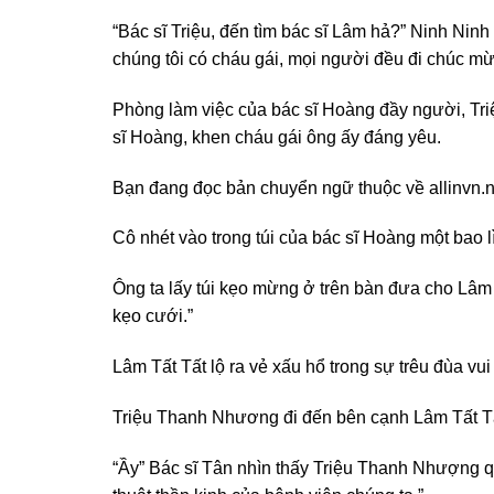
“Bác sĩ Triệu, đến tìm bác sĩ Lâm hả?” Ninh Nin
chúng tôi có cháu gái, mọi người đều đi chúc mừ
Phòng làm việc của bác sĩ Hoàng đầy người, Tri
sĩ Hoàng, khen cháu gái ông ấy đáng yêu.
Bạn đang đọc bản chuyển ngữ thuộc về allinvn.n
Cô nhét vào trong túi của bác sĩ Hoàng một bao l
Ông ta lấy túi kẹo mừng ở trên bàn đưa cho Lâm T
kẹo cưới.”
Lâm Tất Tất lộ ra vẻ xấu hổ trong sự trêu đùa vu
Triệu Thanh Nhương đi đến bên cạnh Lâm Tất Tấ
“Ầy” Bác sĩ Tân nhìn thấy Triệu Thanh Nhượng qu