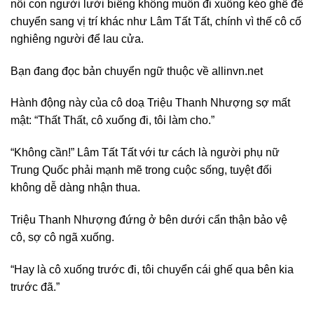
nổi con người lười biếng không muốn đi xuống kéo ghế để
chuyển sang vị trí khác như Lâm Tất Tất, chính vì thế cô cố
nghiêng người để lau cửa.
Bạn đang đọc bản chuyển ngữ thuộc về allinvn.net
Hành động này của cô doạ Triệu Thanh Nhượng sợ mất
mật: “Thất Thất, cô xuống đi, tôi làm cho.”
“Không cần!” Lâm Tất Tất với tư cách là người phụ nữ
Trung Quốc phải mạnh mẽ trong cuộc sống, tuyệt đối
không dễ dàng nhận thua.
Triệu Thanh Nhượng đứng ở bên dưới cẩn thận bảo vệ
cô, sợ cô ngã xuống.
“Hay là cô xuống trước đi, tôi chuyển cái ghế qua bên kia
trước đã.”