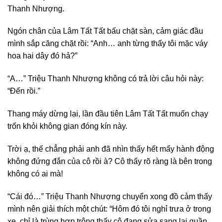
Thanh Nhượng.
Ngón chân của Lâm Tất Tất bấu chặt sàn, cảm giác đầu
mình sắp căng chặt rồi: “Anh… anh từng thấy tôi mặc váy
hoa hai dây đó hả?”
“A…” Triệu Thanh Nhượng không có trả lời câu hỏi này:
“Đến rồi.”
Thang máy dừng lại, lần đầu tiên Lâm Tất Tất muốn chạy
trốn khỏi không gian đóng kín này.
Trời ạ, thế chẳng phải anh đã nhìn thấy hết mấy hành động
không đứng đắn của cô rồi à? Cô thấy rõ ràng là bên trong
không có ai mà!
“Cái đó…” Triệu Thanh Nhượng chuyển xong đồ cảm thấy
mình nên giải thích một chút: “Hôm đó tôi nghỉ trưa ở trong
xe, chỉ là trùng hợp trông thấy cô đang sửa sang lại quần