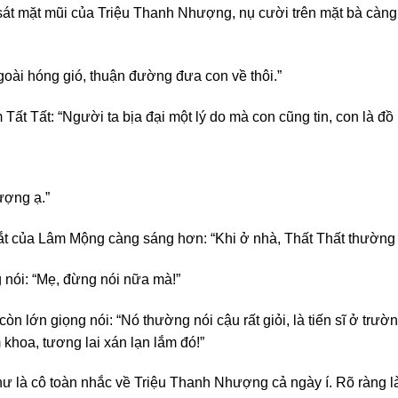
 mặt mũi của Triệu Thanh Nhượng, nụ cười trên mặt bà càng lú
goài hóng gió, thuận đường đưa con về thôi.”
ất Tất: “Người ta bịa đại một lý do mà con cũng tin, con là đồ
ượng ạ.”
Mắt của Lâm Mộng càng sáng hơn: “Khi ở nhà, Thất Thất thường
g nói: “Mẹ, đừng nói nữa mà!”
n lớn giọng nói: “Nó thường nói cậu rất giỏi, là tiến sĩ ở trườ
khoa, tương lai xán lạn lắm đó!”
 là cô toàn nhắc về Triệu Thanh Nhượng cả ngày í. Rõ ràng là l