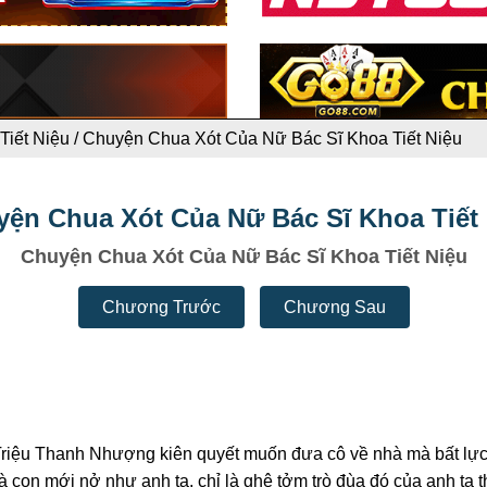
Tiết Niệu
/
Chuyện Chua Xót Của Nữ Bác Sĩ Khoa Tiết Niệu
ện Chua Xót Của Nữ Bác Sĩ Khoa Tiết
Chuyện Chua Xót Của Nữ Bác Sĩ Khoa Tiết Niệu
Chương Trước
Chương Sau
n Triệu Thanh Nhượng kiên quyết muốn đưa cô về nhà mà bất lực:
 con mới nở như anh ta, chỉ là ghê tởm trò đùa đó của anh ta th