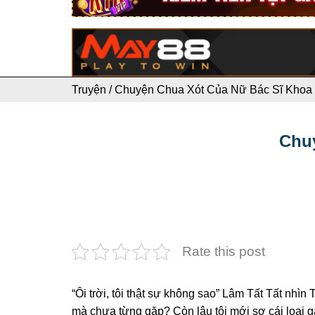
Truyện
/
Chuyện Chua Xót Của Nữ Bác Sĩ Khoa 
Chuy
Rate this post
“Ôi trời, tôi thật sự không sao” Lâm Tất Tất nhì
mà chưa từng gặp? Còn lâu tôi mới sợ cái loại gà