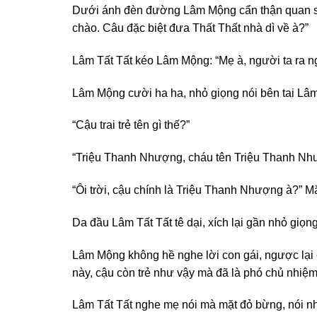
Dưới ánh đèn đường Lâm Mộng cẩn thận quan sát
chào. Câu đặc biệt đưa Thất Thất nhà dì về à?”
Lâm Tất Tất kéo Lâm Mộng: “Mẹ à, người ta ra n
Lâm Mộng cười ha ha, nhỏ giọng nói bên tai Lâm T
“Cậu trai trẻ tên gì thế?”
“Triệu Thanh Nhượng, cháu tên Triệu Thanh Nh
“Ôi trời, cậu chính là Triệu Thanh Nhượng à?” 
Da đầu Lâm Tất Tất tê dại, xích lại gần nhỏ giọn
Lâm Mộng không hề nghe lời con gái, ngược lại cò
này, cậu còn trẻ như vậy mà đã là phó chủ nhiệm 
Lâm Tất Tất nghe mẹ nói mà mặt đỏ bừng, nói như