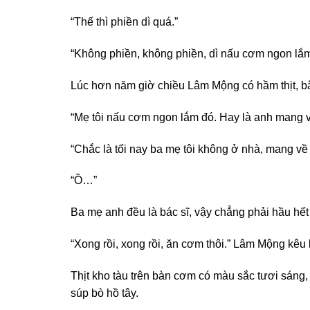
“Thế thì phiền dì quá.”
“Không phiền, không phiền, dì nấu cơm ngon lắm
Lúc hơn năm giờ chiều Lâm Mộng có hầm thịt, bây
“Mẹ tôi nấu cơm ngon lắm đó. Hay là anh mang về
“Chắc là tối nay ba mẹ tôi không ở nhà, mang về 
“Ồ…”
Ba mẹ anh đều là bác sĩ, vậy chẳng phải hầu hết
“Xong rồi, xong rồi, ăn cơm thôi.” Lâm Mộng kêu 
Thịt kho tàu trên bàn cơm có màu sắc tươi sáng, v
súp bò hồ tây.