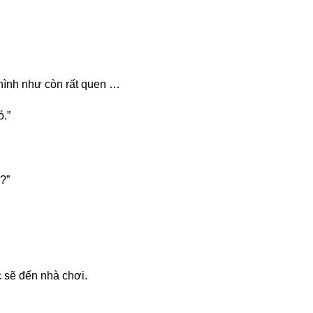
 hình như còn rất quen …
ó.”
?”
 sẽ đến nhà chơi.