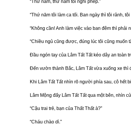
“Thứ năm, thứ năm tôi nghỉ phép.”
“Thứ năm tôi làm ca tối. Ban ngày thì tôi rảnh, tô
“Không cần! Anh làm việc vào ban đêm thì phải ng
“Chiều ngủ cũng được, đúng lúc tôi cũng muốn t
Đầu ngón tay của Lâm Tất Tất kéo dây an toàn tr
Đến vườn thành Bắc, Lâm Tất vừa xuống xe thì đ
Khi Lâm Tất Tất nhìn rõ người phía sau, cô hết bi
Lâm Mộng đẩy Lâm Tất Tất qua một bên, nhìn c
“Cậu trai trẻ, bạn của Thất Thất à?”
“Cháu chào dì.”