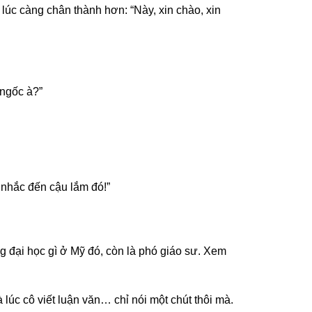
c càng chân thành hơn: “Này, xin chào, xin
 ngốc à?”
 nhắc đến cậu lắm đó!”
ng đại học gì ở Mỹ đó, còn là phó giáo sư. Xem
úc cô viết luận văn… chỉ nói một chút thôi mà.