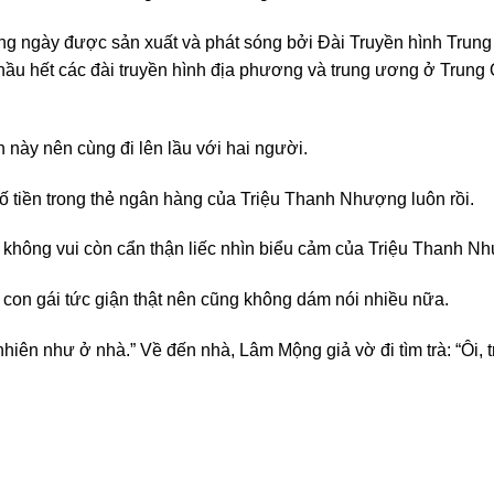
hàng ngày được sản xuất và phát sóng bởi Đài Truyền hình Trun
ầu hết các đài truyền hình địa phương và trung ương ở Trung Q
 này nên cùng đi lên lầu với hai người.
 tiền trong thẻ ngân hàng của Triệu Thanh Nhượng luôn rồi.
 không vui còn cẩn thận liếc nhìn biểu cảm của Triệu Thanh N
 con gái tức giận thật nên cũng không dám nói nhiều nữa.
nhiên như ở nhà.” Về đến nhà, Lâm Mộng giả vờ đi tìm trà: “Ôi, 