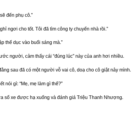
i sẽ đến phụ cô.”
hỉ ngơi cho tốt. Tôi đã tìm công ty chuyển nhà rồi.”
ập thể dục vào buổi sáng mà.”
ước người, cảm thấy cái “đúng lúc” này của anh hơi nhiều.
ằng sau đã có một người vỗ vai cô, doạ cho cô giật nảy mình.
ết nói gì: “Mẹ, mẹ làm gì thế?”
ửa sổ xe được hạ xuống và đánh giá Triệu Thanh Nhượng.