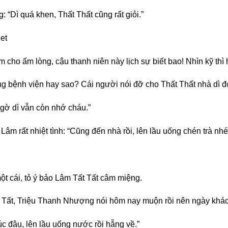
Dì quá khen, Thất Thất cũng rất giỏi.”
et
cho ấm lòng, cậu thanh niên này lịch sự biết bao! Nhìn kỹ thì
rong bệnh viện hay sao? Cái người nói đỡ cho Thất Thất nhà dì đ
gờ dì vẫn còn nhớ cháu.”
âm rất nhiệt tình: “Cũng đến nhà rồi, lên lầu uống chén trà nhé
t cái, tỏ ý bảo Lâm Tất Tất câm miệng.
 Tất, Triệu Thanh Nhượng nói hôm nay muộn rồi nên ngày khác
c đâu, lên lầu uống nước rồi hẵng về.”