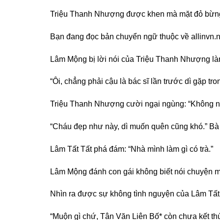
Triệu Thanh Nhượng được khen mà mặt đỏ bừng: “
Bạn đang đọc bản chuyển ngữ thuộc về allinvn.n
Lâm Mộng bị lời nói của Triệu Thanh Nhượng làm 
“Ôi, chẳng phải cậu là bác sĩ lần trước dì gặp t
Triệu Thanh Nhượng cười ngại ngùng: “Không n
“Cháu đẹp như này, dì muốn quên cũng khó.” Bà L
Lâm Tất Tất phá đám: “Nhà mình làm gì có trà.”
Lâm Mộng đánh con gái không biết nói chuyện mộ
Nhìn ra được sự không tình nguyện của Lâm Tất
“Muộn gì chứ, Tân Văn Liên Bố* còn chưa kết thú