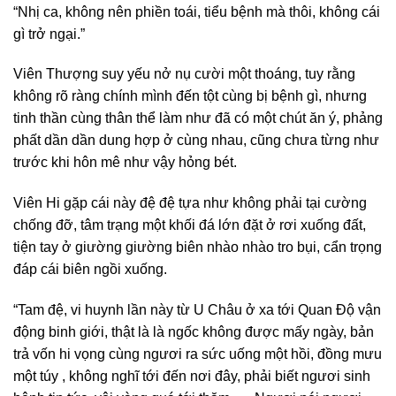
“Nhị ca, không nên phiền toái, tiểu bệnh mà thôi, không cái
gì trở ngại.”
Viên Thượng suy yếu nở nụ cười một thoáng, tuy rằng
không rõ ràng chính mình đến tột cùng bị bệnh gì, nhưng
tinh thần cùng thân thể làm như đã có một chút ăn ý, phảng
phất dần dần dung hợp ở cùng nhau, cũng chưa từng như
trước khi hôn mê như vậy hỏng bét.
Viên Hi gặp cái này đệ đệ tựa như không phải tại cường
chống đỡ, tâm trạng một khối đá lớn đặt ở rơi xuống đất,
tiện tay ở giường giường biên nhào nhào tro bụi, cẩn trọng
đáp cái biên ngồi xuống.
“Tam đệ, vi huynh lần này từ U Châu ở xa tới Quan Độ vận
động binh giới, thật là là ngốc không được mấy ngày, bản
trả vốn hi vọng cùng ngươi ra sức uống một hồi, đồng mưu
một túy , không nghĩ tới đến nơi đây, phải biết ngươi sinh