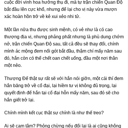
cuộc đời vinh hoa hưởng thụ đi, mà tự trận chiến Quan Độ
bắt đầu lên cực khổ, nhưng để lại cho vị này vừa mượn
xác hoàn hồn trở về kẻ xui xẻo nhi tử.
Một lần nữa thu được sinh mệnh, có vẻ như là có cao
thượng địa vị, nhưng phảng phất nhưng là phù dung chớm
nở, trận chiến Quan Độ sau, tất cả đều sẽ thay đổi, chính
mình ác mộng đem nối gót bắt đầu, thậm chí mấy năm sau
đó, hắn còn có thể chết oan chết uổng, đầu một nơi thân
một nẻo.
Thượng Đế thật sự rất sẽ với hắn nói giỡn, một cái thí đem
hắn băng trở về cổ đại, lại hiềm tư vị không đủ trọng, lại
quyết định để hắn tại cổ đại hỗn mấy năm, sau đó sẽ cho
hắn giết trở lại.
Chính mình kết cục thật sự chính là như thế treo?
Ai sẽ cam tâm? Phỏng chừng nếu đổi lại là ai cũng không