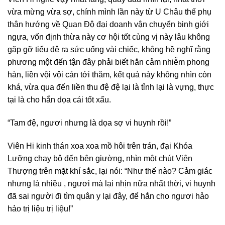
vừa mừng vừa sợ, chính mình lần này từ U Châu thế phụ
thân hướng về Quan Độ đại doanh vận chuyển binh giới
ngựa, vốn định thừa này cơ hội tốt cùng vị này lâu không
gặp gỡ tiểu đệ ra sức uống vài chiếc, không hề nghĩ rằng
phương một đến tận đây phải biết hắn cảm nhiễm phong
hàn, liền vội vội cản tới thăm, kết quả này không nhìn còn
khá, vừa qua đến liền thu đệ đệ lại là tỉnh lại là vựng, thực
tại là cho hắn dọa cái tốt xấu.
“Tam đệ, ngươi nhưng là dọa sợ vi huynh rồi!”
Viên Hi kinh thán xoa xoa mồ hôi trên trán, đại Khóa
Lưỡng chạy bộ đến bên giường, nhìn một chút Viên
Thượng trên mặt khí sắc, lại nói: “Như thế nào? Cảm giác
nhưng là nhiều , ngươi mà lại nhịn nữa nhất thời, vi huynh
đã sai người đi tìm quân y lại đây, để hắn cho ngươi hảo
hảo trị liệu trị liệu!”