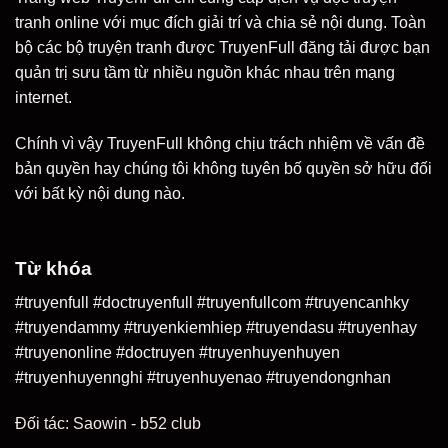
tranh online với mục đích giải trí và chia sẻ nội dung. Toàn
bộ các bộ truyện tranh được TruyenFull đăng tải được bạn
quản trị sưu tầm từ nhiều nguồn khác nhau trên mạng
internet.
Chính vì vậy TruyenFull không chịu trách nhiệm về vấn đề
bản quyền hay chúng tôi không tuyên bố quyền sở hữu đối
với bất kỳ nội dung nào.
Từ khóa
#truyenfull #doctruyenfull #truyenfullcom #truyencanhky
#truyendammy #truyenkiemhiep #truyendasu #truyenhay
#truyenonline #doctruyen #truyenhuyenhuyen
#truyenhuyennghi #truyenhuyenao #truyendongnhan
Đối tác:
Saowin
-
b52 club