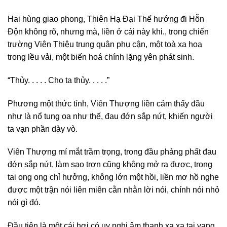
Hai hùng giao phong, Thiên Hạ Đại Thế hướng đi Hỗn
Độn không rõ, nhưng mà, liền ở cái này khi., trong chiến
trường Viên Thiệu trung quân phụ cận, một toà xa hoa
trong lều vải, một biến hoá chính lặng yên phát sinh.
“Thủy. . . . . Cho ta thủy. . . . .”
Phương một thức tỉnh, Viên Thượng liền cảm thấy đầu
như là nổ tung oa như thế, đau đớn sắp nứt, khiến người
ta vạn phần dày vò.
Viên Thượng mí mắt trầm trọng, trong đầu phảng phất đau
đớn sắp nứt, làm sao trợn cũng không mở ra được, trong
tai ong ong chỉ hưởng, không lớn một hồi, liền mơ hồ nghe
được một trận nói liên miên cằn nhằn lời nói, chính nói nhỏ
nói gì đó.
Đầu tiên là một cái hơi có uy nghi âm thanh xa xa tại vang