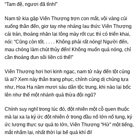
“Tam đệ, ngươi đã tỉnh!”
Nam tử kia gặp Viên Thượng trợn con mắt, vội vàng cúi
xuống thân đến, giơ tay nhẹ nhàng lau thức Viên Thượng
cái trán, thoáng nhăn lại lông mày rốt cục thì có triển khai,
nói: “Cũng còn tốt. . . . . Không phải rất nóng! Người đến,
mau chóng làm chút thủy đến! Không muốn quá nóng, chỉ
cần thoáng đun sôi liền có thể!”
Viên Thượng hơi hơi kinh ngạc, nam tử này đến tột cùng
là ai? Xem này thân trang phục, chỉnh cùng dị chủng tựa
như, Hoa Hạ năm mươi sáu dân tộc trung, khi nào lại bốc
lên như thế một nhánh quá thừa đội ngũ?
Chính suy nghĩ trong lúc đó, đột nhiên một cỗ quen thuộc
mà lại xa lạ ký ức đột nhiên ở trong đầu nổ lớn nổ tung, ký
ức lượng thực sự quá to lớn, Viên Thượng “Hừ” một tiếng,
mắt nhắm lại, nhất thời lại bế quá khí đi!