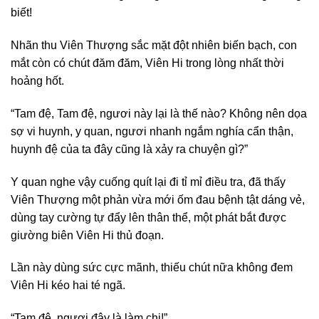
biết!
Nhãn thu Viên Thượng sắc mặt đột nhiên biến bạch, con
mắt còn có chút đăm đăm, Viên Hi trong lòng nhất thời
hoảng hốt.
“Tam đệ, Tam đệ, ngươi này lại là thế nào? Không nên dọa
sợ vi huynh, y quan, ngươi nhanh ngắm nghía cẩn thận,
huynh đệ của ta đây cũng là xảy ra chuyện gì?”
Y quan nghe vậy cuống quít lại đi tỉ mỉ điều tra, đã thấy
Viên Thượng một phản vừa mới ốm đau bệnh tật dáng vẻ,
dùng tay cường tự đẩy lên thân thể, một phát bắt được
giường biên Viên Hi thủ đoạn.
Lần này dùng sức cực mãnh, thiếu chút nữa không đem
Viên Hi kéo hai té ngã.
“Tam đệ, ngươi đây là làm chi!”