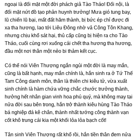
ngoại là đối mặt một đời phách giả Tào Tháo! Đối nội, là
đối mặt nứt đồ tạo phản huynh trưởng! Mưa gió tung bay,
lũ chiến lũ bại, mất đất hãm thành, bị bức ép chỉ được đi
xa tha hương, lao tới Liêu Đông nhờ vả Công Tôn Khang,
nhưng chịu khổ sát hại, thủ cấp cũng bị hiện ra cho Tào
Tháo, cuối cùng rơi xuống cái chết tha hương tha hương,
đầu một nơi thân một nẻo bi thảm kết cục.
Có thể nói Viên Thượng ngắn ngủi một đời là may mắn,
cũng là bất hạnh, may mắn chính là, hắn sinh ra ở Tứ Thế
Tam Công danh môn, thân là thiên chi kiêu tử, vừa xuất
sinh chính là hàm chứa vững chắc chước trưởng thành,
hưởng hết nhân gian vinh hoa phú quý, mà không may tại
nửa đời sau bên trong, hắn trở thành kiêu hùng Tào Tháo
bá nghiệp đá kê chân, thành nhất tướng công thành vạn
cốt khô trung cái kia một khối lỏa lỏa bạch cốt!
Tân sinh Viên Thượng rất khổ rồi, hắn tiền thân đem nửa