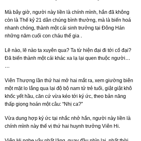
Mà bây giờ, người này liền là chính mình, hắn đã không
còn là Thế kỷ 21 dân chúng bình thường, mà là biến hoá
nhanh chóng, thành một cái sinh trưởng tại Đông Hán
những năm cuối con cháu thế gia .
Lẽ nào, lẽ nào ta xuyên qua? Ta từ hiện đại đi tới cổ đại?
Đã biến thành một cái khác xa lạ lại quen thuộc người…
…
Viên Thượng lần thứ hai mở hai mắt ra, xem giường biên
một mặt lo lắng qua lại độ bộ nam tử trẻ tuổi, giật giật khô
khốc yết hầu, căn cứ vừa kéo tới ký ức, theo bản năng
thấp giọng hoán một câu: “Nhị ca?”
Vừa dung hợp ký ức tại nhắc nhở hắn, người này liền là
chính mình này thế vị thứ hai huynh trưởng Viên Hi.
Viên Hi nghe vậy nhất lăng, quay đầu nhìn lại, nhất thời