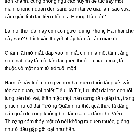
tròn khánh, cùng phòng ngủ các huynh đệ túc say một
màn, phong ngoạn đến sáng sớm tài về gia, làm sao vừa
cảm giác tỉnh lại, liền chỉnh ra Phong Hàn tới?
Lại nói thời đại này còn có người dùng Phong Hàn hai chữ
này sao? Chính xác thuyết pháp hẳn là cảm mạo đi.
Chậm rãi mở mắt, đập vào mi mắt chính là một tấm trắng
nõn mặt, đây là một tấm lại quen thuộc lại xa lạ mặt, là
thuộc về một nam tử trẻ tuổi mặt!
Nam tử này tuổi chừng vi hơn hai mươi tuổi dáng vẻ, vấn
tóc cao quan, hai phiết Tiểu Hồ Tử, lưu thật dài tóc đen rối
tung trên bờ vai, thân mặc một thân cứng rắn giáp trụ, trang
phục như cổ đại Tướng Quân như thế, quả thực là dáng
dấp quái dị, cũng không biết làm sao lại làm cho Viên
Thượng cảm thấy một cỗ nói không ra quen thuộc, giống
như ở đâu gặp gỡ loại như hắn.