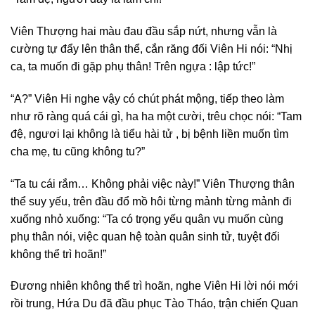
Viên Thượng hai màu đau đầu sắp nứt, nhưng vẫn là
cường tự đẩy lên thân thể, cắn răng đối Viên Hi nói: “Nhị
ca, ta muốn đi gặp phụ thân! Trên ngựa : lập tức!”
“A?” Viên Hi nghe vậy có chút phát mộng, tiếp theo làm
như rõ ràng quá cái gì, ha ha một cười, trêu chọc nói: “Tam
đệ, ngươi lại không là tiểu hài tử , bị bệnh liền muốn tìm
cha mẹ, tu cũng không tu?”
“Ta tu cái rắm… Không phải việc này!” Viên Thượng thân
thể suy yếu, trên đầu đổ mồ hôi từng mảnh từng mảnh đi
xuống nhỏ xuống: “Ta có trọng yếu quân vụ muốn cùng
phụ thân nói, việc quan hệ toàn quân sinh tử, tuyệt đối
không thể trì hoãn!”
Đương nhiên không thể trì hoãn, nghe Viên Hi lời nói mới
rồi trung, Hứa Du đã đầu phục Tào Tháo, trận chiến Quan