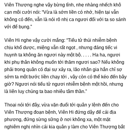
Viên Thượng nghe vậy bừng tỉnh, nhẹ nhàng nhếch khô
cạn môi cười nói: “Vừa là sớm liền có nhớ, hiện tại vẫn
không có đến, vẫn là nói rõ nhị ca ngươi đối với ta so sánh
với để bụng.”
Viên Hi nghe vậy cười mắng: “Tiểu tử thúi nhiễm bệnh
chịu khổ dược, miệng vẫn rất ngọt , nhưng đáng tiếc vi
huynh ta không ăn ngươi này một bộ. . . . . Ha ha, ngươi
khi phụ thân không muốn tới thăm ngươi sao? Nếu không
phải trong quân có đại sự xảy ra, lão nhân gia hắn chỉ sợ
sớm ta một bước liền chạy tới , vậy còn có thể kéo đến bây
giờ? Ngươi nói tiểu tử ngươi nhiễm bệnh một hồi, nhưng
là liên luỵ chúng ta bao nhiêu tâm thần.”
Thoại nói tới đây, vừa vặn đuổi tới quân y lệnh đến cho
Viên Thượng đoạn bệnh, Viên Hi đứng dậy để cái địa
phương, đứng sừng sững ở nơi không xa, một mặt
nghiêm nghị nhìn cái kia quân y làm cho Viên Thượng bắt