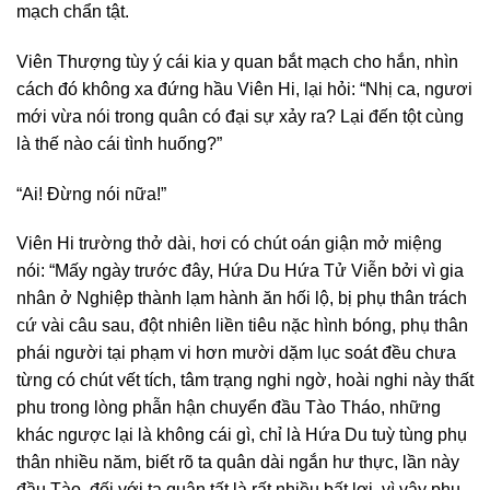
mạch chẩn tật.
Viên Thượng tùy ý cái kia y quan bắt mạch cho hắn, nhìn
cách đó không xa đứng hầu Viên Hi, lại hỏi: “Nhị ca, ngươi
mới vừa nói trong quân có đại sự xảy ra? Lại đến tột cùng
là thế nào cái tình huống?”
“Ai! Đừng nói nữa!”
Viên Hi trường thở dài, hơi có chút oán giận mở miệng
nói: “Mấy ngày trước đây, Hứa Du Hứa Tử Viễn bởi vì gia
nhân ở Nghiệp thành lạm hành ăn hối lộ, bị phụ thân trách
cứ vài câu sau, đột nhiên liền tiêu nặc hình bóng, phụ thân
phái người tại phạm vi hơn mười dặm lục soát đều chưa
từng có chút vết tích, tâm trạng nghi ngờ, hoài nghi này thất
phu trong lòng phẫn hận chuyển đầu Tào Tháo, những
khác ngược lại là không cái gì, chỉ là Hứa Du tuỳ tùng phụ
thân nhiều năm, biết rõ ta quân dài ngắn hư thực, lần này
đầu Tào, đối với ta quân tất là rất nhiều bất lợi, vì vậy phụ