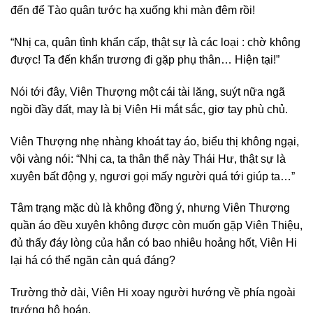
đến để Tào quân tước hạ xuống khi màn đêm rồi!
“Nhị ca, quân tình khẩn cấp, thật sự là các loại : chờ không
được! Ta đến khẩn trương đi gặp phụ thân… Hiện tại!”
Nói tới đây, Viên Thượng một cái tài lăng, suýt nữa ngã
ngồi đầy đất, may là bị Viên Hi mắt sắc, giơ tay phù chủ.
Viên Thượng nhẹ nhàng khoát tay áo, biểu thị không ngại,
vội vàng nói: “Nhị ca, ta thân thể này Thái Hư, thật sự là
xuyên bất động y, ngươi gọi mấy người quá tới giúp ta…”
Tâm trạng mặc dù là không đồng ý, nhưng Viên Thượng
quần áo đều xuyên không được còn muốn gặp Viên Thiệu,
đủ thấy đáy lòng của hắn có bao nhiêu hoảng hốt, Viên Hi
lại há có thể ngăn cản quá đáng?
Trường thở dài, Viên Hi xoay người hướng về phía ngoài
trướng hô hoán.