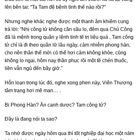
lên bên tai: “Ta Tam đệ bệnh tình thế nào rồi?”
Nhưng nghe khác nghe được một thanh âm khiêm cung
trả lời: “Nhị công tử không cần sầu lo, đêm qua Chủ Công
đã là mệnh trong quân y lệnh tinh tế trị liệu quá , Tam công
tử chỉ là đi theo quân lữ lâu ngày, cảm nhiễm phong hàn,
cho nên thân thể mới có thể hơi cảm không khỏe, cũng
không lo ngại, hôm nay thần phục rồi một tề chén thuốc,
liền vẫn ngủ đến bây giờ.”
Hỗn loạn trong lúc đó, nghe xong phen này, Viên Thượng
tâm trạng hơi mê man… .
Bị Phong Hàn? Ăn canh dược? Tam công tử?
Đây là đang nói ta sao?
Ta nhớ được ngày hôm qua thì tốt nghiệp đại học một năm