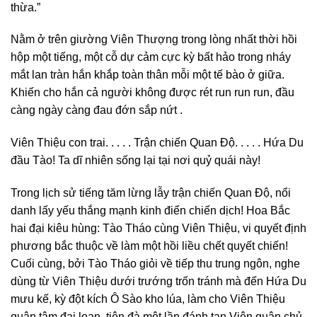
thừa.”
Nằm ở trên giường Viên Thượng trong lòng nhất thời hồi
hộp một tiếng, một cỗ dự cảm cực kỳ bất hảo trong nháy
mắt lan tràn hắn khắp toàn thân mỗi một tế bào ở giữa.
Khiến cho hắn cả người không được rét run run run, đầu
càng ngày càng đau đớn sắp nứt .
Viên Thiệu con trai. . . . . Trận chiến Quan Độ. . . . . Hứa Du
đầu Tào! Ta dĩ nhiên sống lại tại nơi quỷ quái này!
Trong lịch sử tiếng tăm lừng lẫy trận chiến Quan Độ, nổi
danh lấy yếu thắng mạnh kinh điển chiến dịch! Hoa Bắc
hai đại kiêu hùng: Tào Tháo cùng Viên Thiệu, vi quyết định
phương bắc thuộc về làm một hồi liều chết quyết chiến!
Cuối cùng, bởi Tào Tháo giỏi về tiếp thu trung ngôn, nghe
dùng từ Viên Thiệu dưới trướng trốn tránh mà đến Hứa Du
mưu kế, kỳ đột kích Ô Sào kho lúa, làm cho Viên Thiệu
quân tâm đại loạn, tiện đà một lần đánh tan Viên quân chủ