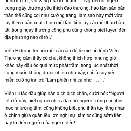
bệnh tin tức, vội vàng quá tới thăm… . Ngươi nói ngươi
trong ngày thường yêu thích đao thương, hảo làm săn bắn,
thân thể cũng coi như cường tráng, làm sao này mới vừa
tuỳ theo quân xuất chinh một lần, liền lấy cái một thân hàn
tật, trong ngày thường công phu cũng không biết luyện đến
địa phương nào đi tới.”
Viên Hi trong lời nói một cái nào đó từ mơ hồ lệnh Viên
Thượng cảm thấy có chút không thích hợp, nhưng giờ
khắc này đầu óc quá mức phát trầm, trong lúc nhất thời
cũng muốn không được nhiều như vậy, chỉ là suy yếu
miễn cưỡng trả lời: “Làm phiền nhị ca nhớ . . . . .”
Viên Hi lắc đầu giúp hắn dịch dịch chăn, cười nói: “Ngươi
tiểu tử này, biết ngươi nhị ca ta nhớ ngươi, cũng coi như
mọc ra lương tâm, cũng không biết phụ thân tuy rằng nhân
ở chính giữa quân lều lớn nghị sự, tâm tư cũng sớm liền
bay tới trên người của ngươi đến!”