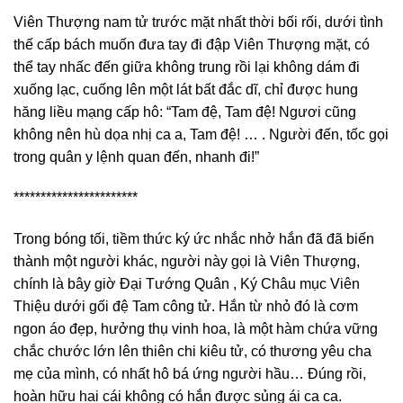
Viên Thượng nam tử trước mặt nhất thời bối rối, dưới tình
thế cấp bách muốn đưa tay đi đập Viên Thượng mặt, có
thể tay nhấc đến giữa không trung rồi lại không dám đi
xuống lạc, cuống lên một lát bất đắc dĩ, chỉ được hung
hăng liều mạng cấp hô: “Tam đệ, Tam đệ! Ngươi cũng
không nên hù dọa nhị ca a, Tam đệ! … . Người đến, tốc gọi
trong quân y lệnh quan đến, nhanh đi!”
***********************
Trong bóng tối, tiềm thức ký ức nhắc nhở hắn đã đã biến
thành một người khác, người này gọi là Viên Thượng,
chính là bây giờ Đại Tướng Quân , Ký Châu mục Viên
Thiệu dưới gối đệ Tam công tử. Hắn từ nhỏ đó là cơm
ngon áo đẹp, hưởng thụ vinh hoa, là một hàm chứa vững
chắc chước lớn lên thiên chi kiêu tử, có thương yêu cha
mẹ của mình, có nhất hô bá ứng người hầu… Đúng rồi,
hoàn hữu hai cái không có hắn được sủng ái ca ca.