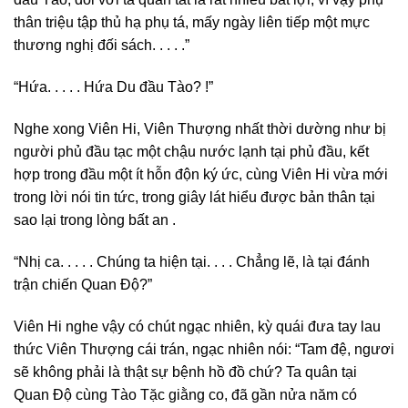
thân triệu tập thủ hạ phụ tá, mấy ngày liên tiếp một mực
thương nghị đối sách. . . . .”
“Hứa. . . . . Hứa Du đầu Tào? !”
Nghe xong Viên Hi, Viên Thượng nhất thời dường như bị
người phủ đầu tạc một chậu nước lạnh tại phủ đầu, kết
hợp trong đầu một ít hỗn độn ký ức, cùng Viên Hi vừa mới
trong lời nói tin tức, trong giây lát hiểu được bản thân tại
sao lại trong lòng bất an .
“Nhị ca. . . . . Chúng ta hiện tại. . . . Chẳng lẽ, là tại đánh
trận chiến Quan Độ?”
Viên Hi nghe vậy có chút ngạc nhiên, kỳ quái đưa tay lau
thức Viên Thượng cái trán, ngạc nhiên nói: “Tam đệ, ngươi
sẽ không phải là thật sự bệnh hồ đồ chứ? Ta quân tại
Quan Độ cùng Tào Tặc giằng co, đã gần nửa năm có