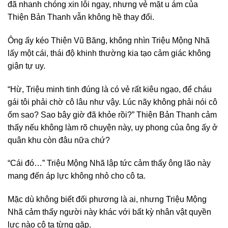
đã nhanh chóng xin lỗi ngay, nhưng vẻ mặt u ám của
Thiện Bản Thanh vẫn không hề thay đổi.
Ông ấy kéo Thiện Vũ Băng, không nhìn Triệu Mộng Nhã
lấy một cái, thái độ khinh thường kia tạo cảm giác không
giận tự uy.
“Hừ, Triệu minh tinh đúng là có vẻ rất kiêu ngạo, để cháu
gái tôi phải chờ cô lâu như vậy. Lúc nãy không phải nói cô
ốm sao? Sao bây giờ đã khỏe rồi?” Thiện Bản Thanh cảm
thấy nếu không làm rõ chuyện này, uy phong của ông ấy ở
quân khu còn đâu nữa chứ?
“Cái đó…” Triệu Mộng Nhã lập tức cảm thấy ông lão này
mang đến áp lực không nhỏ cho cô ta.
Mặc dù không biết đối phương là ai, nhưng Triệu Mộng
Nhã cảm thấy người này khác với bất kỳ nhân vật quyền
lực nào cô ta từng gặp.