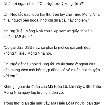
Nhã hơi ngạc nhiên. “Chị Ngô, xử lý xong rồi à?”
Chị Ngô lắc đầu, đưa hai thứ trên tay cho Triệu Mộng Nhã:
“Hai người bên ngoài nhờ chị đưa cái này cho em.”
Nhưng Triệu Mộng Nhã chưa kịp xem tờ giấy, thì đã bị
chiếc USB thu hút.
“Cô gái đưa USB này, có phải là một cô gái xinh đẹp
không?” Triệu Mộng Nhã hỏi.
Chị Ngô gật đầu nói: “Đúng rồi, cô ấy đang ở ngoài cửa,
còn mang theo một bản hợp đồng, có vẻ muốn nói chuyện
với em.”
Không ngoài dự đoán của Mã Hiểu Lộ, khi thấy USB, Triệu
Mộng Nhã ngay lập tức nghĩ đến cô.
Trong thời gian dài như vậy, Mã Hiểu Lộ là người bạn duy