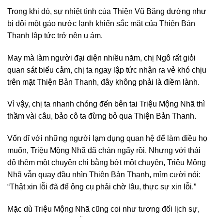
Trong khi đó, sự nhiệt tình của Thiện Vũ Băng dường như
bị dội một gáo nước lạnh khiến sắc mặt của Thiện Bản
Thanh lập tức trở nên u ám.
May mà làm người đại diện nhiều năm, chị Ngô rất giỏi
quan sát biểu cảm, chị ta ngay lập tức nhận ra vẻ khó chịu
trên mặt Thiện Bản Thanh, đây không phải là điềm lành.
Vì vậy, chị ta nhanh chóng đến bên tai Triệu Mộng Nhã thì
thầm vài câu, bảo cô ta đừng bỏ qua Thiện Bản Thanh.
Vốn dĩ với những người lạm dụng quan hệ để làm điều họ
muốn, Triệu Mộng Nhã đã chán ngấy rồi. Nhưng với thái
độ thêm một chuyện chi bằng bớt một chuyện, Triệu Mộng
Nhã vẫn quay đầu nhìn Thiện Bản Thanh, mỉm cười nói:
“Thật xin lỗi đã để ông cụ phải chờ lâu, thực sự xin lỗi.”
Mặc dù Triệu Mộng Nhã cũng coi như tương đối lịch sự,