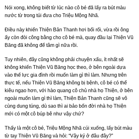
Nói xong, không biết từ lúc nào cô bé đã lấy ra bút màu
nước từ trong túi đưa cho Triệu Mộng Nhã.
Điều này khiến Thiện Bản Thanh hơi bối rối, vừa rồi ông
ấy còn đòi công bằng cho cô bé mà, quay đầu lại Thiện Vũ
Băng đã không để tâm gì nữa rồi.
Tuy nhiên, đây cũng không phải chuyện xấu, ít nhất sẽ
không khiến Thiện Vũ Băng học theo, ở bên ngoài dựa
vào thế lực gia đình rồi muốn làm gì thì làm. Nhưng trên
thực tế, nếu Thiện Vũ Băng không bị bệnh, cô bé có thể
kiêu ngạo hơn, với hào quang cô chủ nhà họ Thiện, ở bên
ngoài muốn làm gì thì làm, Thiện Bản Thanh cũng sẽ vô
cùng dung túng, dù sao thì ai bảo bốn đời nhà họ Thiện
mới có một cô búp bê như vậy chứ?
Thấy là một cô bé, Triệu Mộng Nhã cúi xuống, lấy bút màu
từ tay Thiện Vũ Băng và hỏi: “Vậy ký ở đâu đây?”