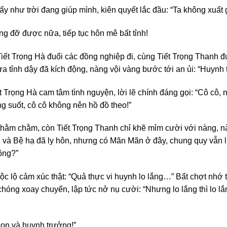
 như trời đang giúp mình, kiên quyết lắc đầu: “Ta không xuất gi
g đỡ được nữa, tiếp tục hôn mê bất tỉnh!
, Tiết Trọng Hà đuổi các đồng nghiệp đi, cùng Tiết Trọng Than
a tỉnh dậy đã kích động, nàng vội vàng bước tới an ủi: “Huyn
t Trọng Hà cam tâm tình nguyện, lời lẽ chính đáng gọi: “Cô cô, 
g suốt, cô cô không nên hồ đồ theo!”
hằm chằm, còn Tiết Trọng Thanh chỉ khẽ mỉm cười với nàng, nàn
và Bệ hạ đã ly hôn, nhưng có Mãn Mãn ở đây, chung quy vẫn l
ông?”
c lộ cảm xúc thật: “Quả thực vi huynh lo lắng…” Bất chợt nhớ 
hóng xoay chuyển, lập tức nở nụ cười: “Nhưng lo lắng thì lo lắ
con và huynh trưởng!”