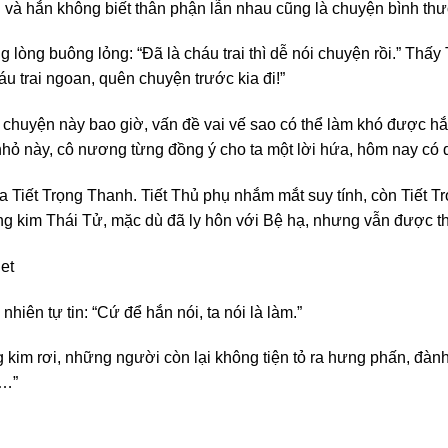
 và hắn không biết thân phận lẫn nhau cũng là chuyện bình th
g lòng buông lỏng: “Đã là cháu trai thì dễ nói chuyện rồi.” Thấy
u trai ngoan, quên chuyện trước kia đi!”
chuyện này bao giờ, vấn đề vai vế sao có thể làm khó được hắn
hỏ này, cô nương từng đồng ý cho ta một lời hứa, hôm nay có d
 Tiết Trọng Thanh. Tiết Thủ phụ nhắm mắt suy tính, còn Tiết Trọn
g kim Thái Tử, mặc dù đã ly hôn với Bệ hạ, nhưng vẫn được th
et
ên tự tin: “Cứ để hắn nói, ta nói là làm.”
g kim rơi, những người còn lại không tiện tỏ ra hưng phấn, đàn
n…”