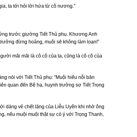
a, ta tới hỏi lời hứa từ cô nương.”
h đứng trước giường Tiết Thủ phụ. Khương Anh
h trưởng đừng hoảng, muội sẽ không làm loạn!”
người mãi mãi là cô cô của ta, cũng là cô cô của
g nói với Tiết Thủ phụ: “Muội hiểu nỗi băn
iên quan đến Bệ hạ, huynh trưởng sợ Tiết Trọng
tới dáng vẻ chết lặng của Liễu Uyên khi nhờ ông
ng, nếu muội muội thật sự có ý với Trọng Thanh,