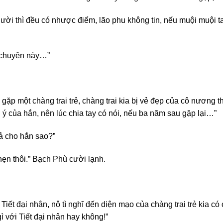
ười thì đều có nhược điểm, lão phu không tin, nếu muội muội ta
n chuyện này…”
ặp một chàng trai trẻ, chàng trai kia bị vẻ đẹp của cô nương 
ý của hắn, nên lúc chia tay có nói, nếu ba năm sau gặp lại…”
gả cho hắn sao?”
ẹn thôi.” Bạch Phù cười lạnh.
Tiết đại nhân, nô tì nghĩ đến diện mạo của chàng trai trẻ kia c
gì với Tiết đại nhân hay không!”