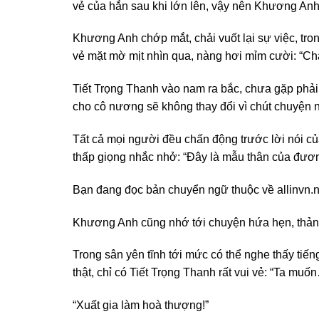
vẻ của hắn sau khi lớn lên, vậy nên Khương Anh
Khương Anh chớp mắt, chải vuốt lại sự việc, tron
vẻ mặt mờ mịt nhìn qua, nàng hơi mỉm cười: “Chá
Tiết Trọng Thanh vào nam ra bắc, chưa gặp phải 
cho cô nương sẽ không thay đổi vì chút chuyện n
Tất cả mọi người đều chấn động trước lời nói của
thấp giọng nhắc nhở: “Đây là mẫu thân của đươn
Bạn đang đọc bản chuyển ngữ thuộc về allinvn.n
Khương Anh cũng nhớ tới chuyện hứa hẹn, thản nhi
Trong sân yên tĩnh tới mức có thể nghe thấy tiến
thật, chỉ có Tiết Trọng Thanh rất vui vẻ: “Ta muố
“Xuất gia làm hoà thượng!”