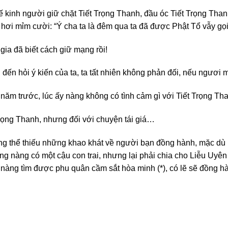
hế kinh người giữ chặt Tiết Trọng Thanh, đầu óc Tiết Trọng Tha
hơi mỉm cười: “Ý cha ta là đêm qua ta đã được Phật Tổ vẫy gọi
gia đã biết cách giữ mạng rồi!
đến hỏi ý kiến của ta, ta tất nhiên không phản đối, nếu ngươi
năm trước, lúc ấy nàng không có tình cảm gì với Tiết Trọng Tha
Trọng Thanh, nhưng đối với chuyện tái giá…
ông thể thiếu những khao khát về người bạn đồng hành, mặc dù 
ng nàng có một cậu con trai, nhưng lại phải chia cho Liễu Uyê
 nàng tìm được phu quân cầm sắt hòa minh (*), có lẽ sẽ đồng 