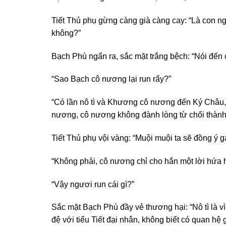
Tiết Thủ phụ gừng càng già càng cay: “Là con ng
không?”
Bạch Phù ngẩn ra, sắc mặt trắng bệch: “Nói đế
“Sao Bạch cô nương lại run rẩy?”
“Có lần nô tì và Khương cô nương đến Ký Châu, g
nương, cô nương không đành lòng từ chối thành 
Tiết Thủ phụ vội vàng: “Muội muội ta sẽ đồng ý 
“Không phải, cô nương chỉ cho hắn một lời hứa h
“Vậy ngươi run cái gì?”
Sắc mặt Bạch Phù đầy vẻ thương hại: “Nô tì là vì 
đệ với tiểu Tiết đại nhân, không biết có quan hệ 