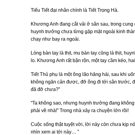
Tiểu Tiết đại nhân chính là Tiết Trọng Hà.
Khương Anh đang cắt vải ở sân sau, trong cung
huynh trưởng chưa từng gặp mặt ngoài kinh thành
chạy như bay ra ngoài.
Lòng bàn tay là thịt, mu bàn tay cũng là thịt, 
lo. Khương Anh rất bận rộn, một tay cầm kéo, ha
Tiết Thủ phụ là một ông lão hăng hái, sau khi uố
không ngăn cản được, đỡ ông đi tới sân trước, đ
đã đỡ chưa?”
“Ta không sao, nhưng huynh trưởng đang không k
phải về nhà!” Trong nhà xảy ra chuyện lớn rồi!
Cuộc sống thật tuyệt vời, lời này còn chưa kịp nó
nhìn xem ai tới này… ”