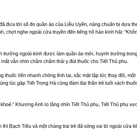
 đã đưa tới số đo quần áo của Liễu Uyên, nàng chuẩn bị dựa t
, chợt nghe ngoài cửa truyền đến tiếng hô hào kinh hãi: “Không
huynh trưởng ngoài kinh được làm quần áo mới, huynh trưởng tr
i mắt vẫn nhìn chằm chằm thái y đút thuốc cho Tiết Thủ phụ.
ng thuốc liền nhanh chóng tỉnh lại, sắc mặt lập tức thay đổi, m
úng lúc gặp Tiết Trọng Hà cùng đám đại thần trẻ tuổi xách thuố
hoẻ.” Khương Anh lo lắng nhìn Tiết Thủ phụ, Tiết Thủ phụ vực 
i thì Bạch Tiêu và một chàng trai trẻ đã sóng vai từ ngoài cửa 