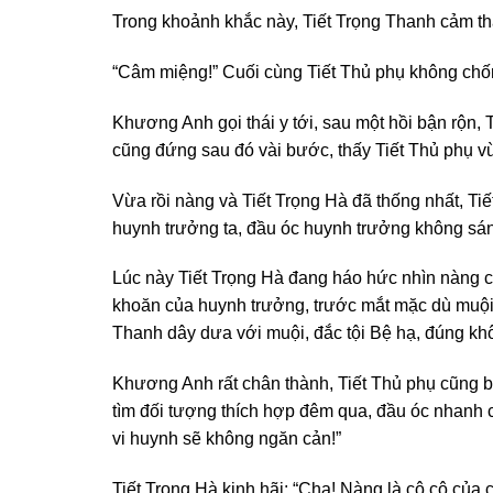
Trong khoảnh khắc này, Tiết Trọng Thanh cảm thấy
“Câm miệng!” Cuối cùng Tiết Thủ phụ không chốn
Khương Anh gọi thái y tới, sau một hồi bận rộn
cũng đứng sau đó vài bước, thấy Tiết Thủ phụ vừ
Vừa rồi nàng và Tiết Trọng Hà đã thống nhất, Tiế
huynh trưởng ta, đầu óc huynh trưởng không sán
Lúc này Tiết Trọng Hà đang háo hức nhìn nàng c
khoăn của huynh trưởng, trước mắt mặc dù muội 
Thanh dây dưa với muội, đắc tội Bệ hạ, đúng kh
Khương Anh rất chân thành, Tiết Thủ phụ cũng bộ
tìm đối tượng thích hợp đêm qua, đầu óc nhanh c
vi huynh sẽ không ngăn cản!”
Tiết Trọng Hà kinh hãi: “Cha! Nàng là cô cô của 