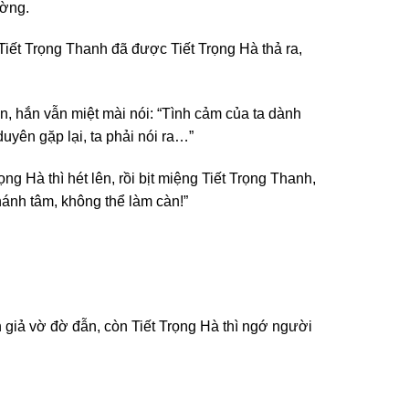
ường.
 Tiết Trọng Thanh đã được Tiết Trọng Hà thả ra,
, hắn vẫn miệt mài nói: “Tình cảm của ta dành
uyên gặp lại, ta phải nói ra…”
g Hà thì hét lên, rồi bịt miệng Tiết Trọng Thanh,
ánh tâm, không thể làm càn!”
h giả vờ đờ đẫn, còn Tiết Trọng Hà thì ngớ người