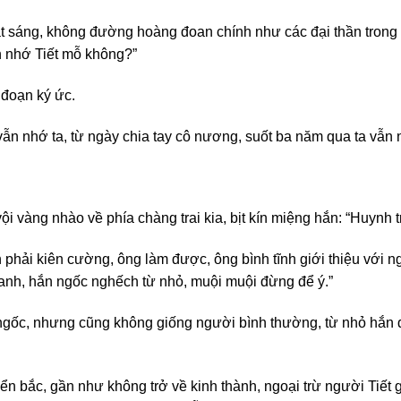
ắt sáng, không đường hoàng đoan chính như các đại thần trong 
 nhớ Tiết mỗ không?”
 đoạn ký ức.
vẫn nhớ ta, từ ngày chia tay cô nương, suốt ba năm qua ta vẫ
ội vàng nhào về phía chàng trai kia, bịt kín miệng hắn: “Huynh 
ần phải kiên cường, ông làm được, ông bình tĩnh giới thiệu với
Thanh, hắn ngốc nghếch từ nhỏ, muội muội đừng để ý.”
ngốc, nhưng cũng không giống người bình thường, từ nhỏ hắn đ
n bắc, gần như không trở về kinh thành, ngoại trừ người Tiết g