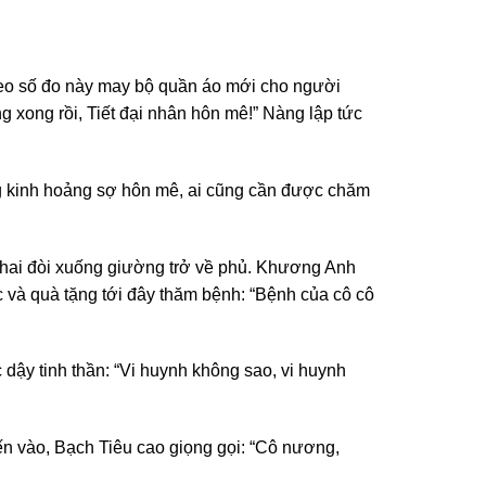
heo số đo này may bộ quần áo mới cho người
 xong rồi, Tiết đại nhân hôn mê!” Nàng lập tức
ong kinh hoảng sợ hôn mê, ai cũng cần được chăm
ột hai đòi xuống giường trở về phủ. Khương Anh
c và quà tặng tới đây thăm bệnh: “Bệnh của cô cô
dậy tinh thần: “Vi huynh không sao, vi huynh
tiến vào, Bạch Tiêu cao giọng gọi: “Cô nương,