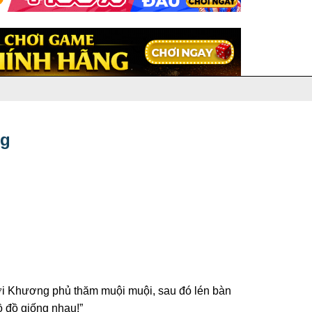
ng
ới Khương phủ thăm muội muội, sau đó lén bàn
ồ đồ giống nhau!”