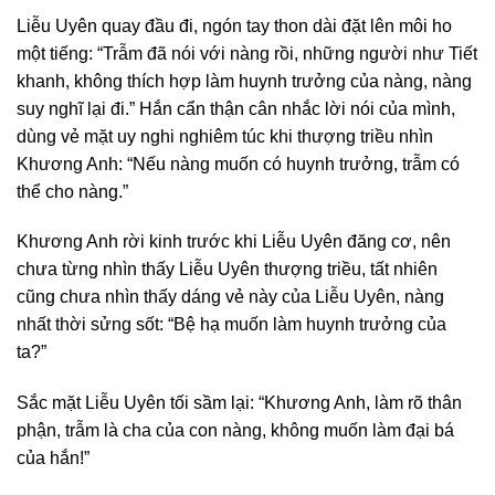
Liễu Uyên quay đầu đi, ngón tay thon dài đặt lên môi ho
một tiếng: “Trẫm đã nói với nàng rồi, những người như Tiết
khanh, không thích hợp làm huynh trưởng của nàng, nàng
suy nghĩ lại đi.” Hắn cẩn thận cân nhắc lời nói của mình,
dùng vẻ mặt uy nghi nghiêm túc khi thượng triều nhìn
Khương Anh: “Nếu nàng muốn có huynh trưởng, trẫm có
thể cho nàng.”
Khương Anh rời kinh trước khi Liễu Uyên đăng cơ, nên
chưa từng nhìn thấy Liễu Uyên thượng triều, tất nhiên
cũng chưa nhìn thấy dáng vẻ này của Liễu Uyên, nàng
nhất thời sửng sốt: “Bệ hạ muốn làm huynh trưởng của
ta?”
Sắc mặt Liễu Uyên tối sầm lại: “Khương Anh, làm rõ thân
phận, trẫm là cha của con nàng, không muốn làm đại bá
của hắn!”