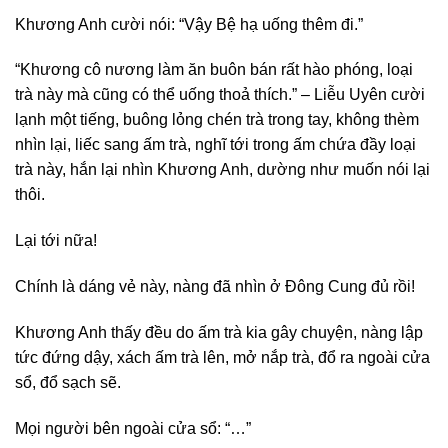
Khương Anh cười nói: “Vậy Bệ hạ uống thêm đi.”
“Khương cô nương làm ăn buôn bán rất hào phóng, loại
trà này mà cũng có thể uống thoả thích.” – Liễu Uyên cười
lạnh một tiếng, buông lỏng chén trà trong tay, không thèm
nhìn lại, liếc sang ấm trà, nghĩ tới trong ấm chứa đầy loại
trà này, hắn lại nhìn Khương Anh, dường như muốn nói lại
thôi.
Lại tới nữa!
Chính là dáng vẻ này, nàng đã nhìn ở Đông Cung đủ rồi!
Khương Anh thấy đều do ấm trà kia gây chuyện, nàng lập
tức đứng dậy, xách ấm trà lên, mở nắp trà, đổ ra ngoài cửa
sổ, đổ sạch sẽ.
Mọi người bên ngoài cửa sổ: “…”