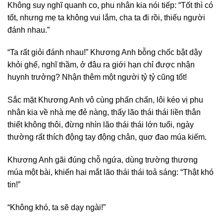
Không suy nghĩ quanh co, phu nhân kia nói tiếp: “Tốt thì có
tốt, nhưng mẹ ta không vui lắm, cha ta đi rồi, thiếu người
đánh nhau.”
“Ta rất giỏi đánh nhau!” Khương Anh bỗng chốc bật dậy
khỏi ghế, nghĩ thầm, ở đâu ra giới hạn chỉ được nhận
huynh trưởng? Nhận thêm một người tỷ tỷ cũng tốt!
Sắc mặt Khương Anh vô cùng phấn chấn, lôi kéo vị phu
nhân kia về nhà mẹ đẻ nàng, thấy lão thái thái liền thân
thiết không thôi, đừng nhìn lão thái thái lớn tuổi, ngày
thường rất thích động tay động chân, quơ đao múa kiếm.
Khương Anh gãi đúng chỗ ngứa, dùng trường thương
múa một bài, khiến hai mắt lão thái thái toả sáng: “Thật khó
tin!”
“Không khó, ta sẽ dạy ngài!”