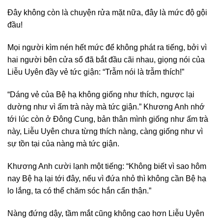
Đây không còn là chuyện rửa mặt nữa, đây là mức độ gội
đầu!
Mọi người kìm nén hết mức để không phát ra tiếng, bởi vì
hai người bên cửa sổ đã bắt đầu cãi nhau, giọng nói của
Liễu Uyên đầy vẻ tức giận: “Trẫm nói là trẫm thích!”
“Dáng vẻ của Bệ hạ không giống như thích, ngược lại
dường như vì ấm trà này mà tức giận.” Khương Anh nhớ
tới lúc còn ở Đông Cung, bản thân mình giống như ấm trà
này, Liễu Uyên chưa từng thích nàng, càng giống như vì
sự tồn tại của nàng mà tức giận.
Khương Anh cười lạnh một tiếng: “Không biết vì sao hôm
nay Bệ hạ lại tới đây, nếu vì đứa nhỏ thì không cần Bệ hạ
lo lắng, ta có thể chăm sóc hắn cẩn thận.”
Nàng đứng dậy, tầm mắt cũng không cao hơn Liễu Uyên