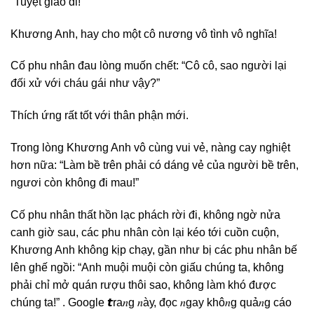
“Tuyệt giao đi!”
Khương Anh, hay cho một cô nương vô tình vô nghĩa!
Cố phu nhân đau lòng muốn chết: “Cô cô, sao người lại
đối xử với cháu gái như vậy?”
Thích ứng rất tốt với thân phận mới.
Trong lòng Khương Anh vô cùng vui vẻ, nàng cay nghiệt
hơn nữa: “Làm bề trên phải có dáng vẻ của người bề trên,
ngươi còn không đi mau!”
Cố phu nhân thất hồn lạc phách rời đi, không ngờ nửa
canh giờ sau, các phu nhân còn lại kéo tới cuồn cuộn,
Khương Anh không kịp chạy, gần như bị các phu nhân bế
lên ghế ngồi: “Anh muội muội còn giấu chúng ta, không
phải chỉ mở quán rượu thôi sao, không làm khó được
chúng ta!” . Google 𝙩ra𝑛g 𝑛àу, đọc 𝑛gaу khô𝑛g quả𝑛g cáo