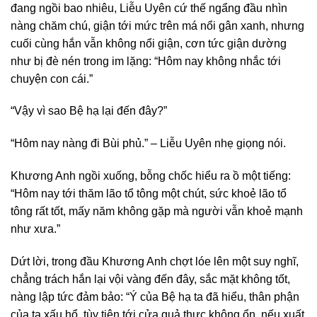
đang ngồi bao nhiêu, Liễu Uyên cứ thế ngẩng đầu nhìn
nàng chăm chú, giận tới mức trên má nổi gân xanh, nhưng
cuối cùng hắn vẫn không nổi giận, cơn tức giận dường
như bị đè nén trong im lặng: “Hôm nay không nhắc tới
chuyện con cái.”
“Vậy vì sao Bệ hạ lại đến đây?”
“Hôm nay nàng đi Bùi phủ.” – Liễu Uyên nhẹ giọng nói.
Khương Anh ngồi xuống, bỗng chốc hiểu ra ồ một tiếng:
“Hôm nay tới thăm lão tổ tông một chút, sức khoẻ lão tổ
tông rất tốt, mấy năm không gặp mà người vẫn khoẻ mạnh
như xưa.”
Dứt lời, trong đầu Khương Anh chợt lóe lên một suy nghĩ,
chẳng trách hắn lại vội vàng đến đây, sắc mặt không tốt,
nàng lập tức đảm bảo: “Ý của Bệ hạ ta đã hiểu, thân phận
của ta xấu hổ, tùy tiện tới cửa quả thực không ổn, nếu xuất