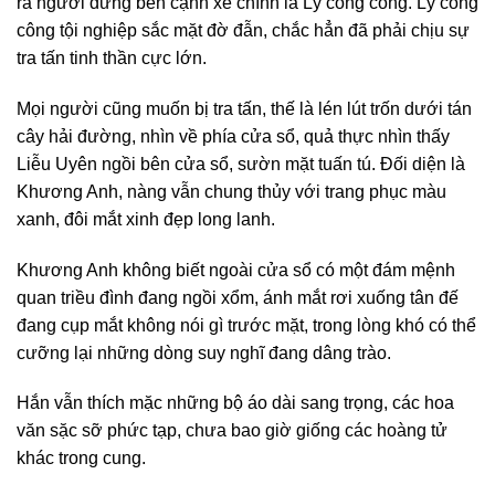
ra người đứng bên cạnh xe chính là Lý công công. Lý công
công tội nghiệp sắc mặt đờ đẫn, chắc hẳn đã phải chịu sự
tra tấn tinh thần cực lớn.
Mọi người cũng muốn bị tra tấn, thế là lén lút trốn dưới tán
cây hải đường, nhìn về phía cửa sổ, quả thực nhìn thấy
Liễu Uyên ngồi bên cửa sổ, sườn mặt tuấn tú. Đối diện là
Khương Anh, nàng vẫn chung thủy với trang phục màu
xanh, đôi mắt xinh đẹp long lanh.
Khương Anh không biết ngoài cửa sổ có một đám mệnh
quan triều đình đang ngồi xổm, ánh mắt rơi xuống tân đế
đang cụp mắt không nói gì trước mặt, trong lòng khó có thể
cưỡng lại những dòng suy nghĩ đang dâng trào.
Hắn vẫn thích mặc những bộ áo dài sang trọng, các hoa
văn sặc sỡ phức tạp, chưa bao giờ giống các hoàng tử
khác trong cung.