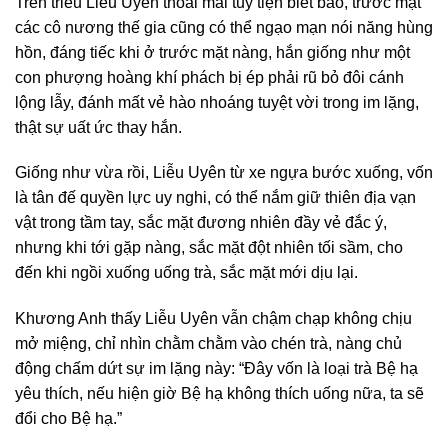
Trên triều Liễu Uyên thoải mái tuỳ tiện biết bao, trước mặt
các cô nương thế gia cũng có thể ngạo mạn nói năng hùng
hồn, đáng tiếc khi ở trước mặt nàng, hắn giống như một
con phượng hoàng khí phách bị ép phải rũ bỏ đôi cánh
lộng lẫy, đánh mất vẻ hào nhoáng tuyệt vời trong im lặng,
thật sự uất ức thay hắn.
Giống như vừa rồi, Liễu Uyên từ xe ngựa bước xuống, vốn
là tân đế quyền lực uy nghi, có thể nắm giữ thiên địa vạn
vật trong tầm tay, sắc mặt đương nhiên đầy vẻ đắc ý,
nhưng khi tới gặp nàng, sắc mặt đột nhiên tối sầm, cho
đến khi ngồi xuống uống trà, sắc mặt mới dịu lại.
Khương Anh thấy Liễu Uyên vẫn chậm chạp không chịu
mở miệng, chỉ nhìn chằm chằm vào chén trà, nàng chủ
động chấm dứt sự im lặng này: “Đây vốn là loại trà Bệ hạ
yêu thích, nếu hiện giờ Bệ hạ không thích uống nữa, ta sẽ
đổi cho Bệ hạ.”