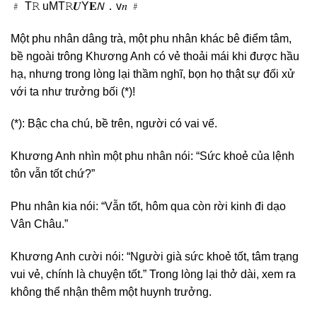
﹟ T𝚁 uMT𝚁𝑼Y𝐄𝘕．v𝑛 ﹟
Một phu nhân dâng trà, một phu nhân khác bê điểm tâm,
bề ngoài trông Khương Anh có vẻ thoải mái khi được hầu
hạ, nhưng trong lòng lại thầm nghĩ, bọn họ thật sự đối xử
với ta như trưởng bối (*)!
(*): Bậc cha chú, bề trên, người có vai vế.
Khương Anh nhìn một phu nhân nói: “Sức khoẻ của lệnh
tôn vẫn tốt chứ?”
Phu nhân kia nói: “Vẫn tốt, hôm qua còn rời kinh đi dạo
Vân Châu.”
Khương Anh cười nói: “Người già sức khoẻ tốt, tâm trạng
vui vẻ, chính là chuyện tốt.” Trong lòng lại thở dài, xem ra
không thể nhận thêm một huynh trưởng.