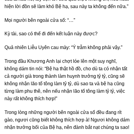
hiện lời đồn sẽ làm khó Bệ hạ, sau này ta không đến nữa.”
Mọi người bên ngoài cửa sổ: “…”
Kỳ tài, sao có thể đi đến kết luận này được?
Quả nhiên Liễu Uyên cau mày: “Ý trẫm không phải vậy.”
Trong đầu Khương Anh lại chợt lóe lên một suy nghĩ,
không dám tin nói: “Bệ hạ thật hồ đồ, cho dù ta có nhận tất
cả người già trong thành làm huynh trưởng tỷ tỷ, cũng sẽ
không nhận lão tổ tông làm tỷ tỷ, dù sao ta và bệ hạ cũng
từng làm phu thê, nên nếu nhận lão tổ tông làm tỷ tỷ, việc
này rất không thích hợp!”
Trong lòng những người bên ngoài cửa sổ đều đang rít
gào, ngươi cũng biết không thích hợp à! Ngươi không dám
nhận trưởng bối của Bệ hạ, nên đành bắt nạt chúng ta sao!