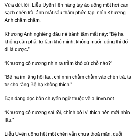
Vừa dứt lời, Liễu Uyên liền nâng tay áo uống một hơi cạn
sạch chén trà, ánh mắt sâu thẳm phức tạp, nhìn Khương
Anh chằm chằm.
Khương Anh nghiêng đầu né tránh tầm mắt này: “Bệ hạ
không cần phải tự làm khó mình, không muốn uống thì đổ
đi là được.”
“Khương cô nương nhìn ra trẫm khó xử chỗ nào?”
“Bệ hạ im lặng hồi lâu, chỉ nhìn chằm chằm vào chén trà, ta
tự cho rằng Bệ hạ không thích.”
Bạn đang đọc bản chuyển ngữ thuộc về allinvn.net
“Khương cô nương sai rồi, chính bởi vì thích nên mới nhìn
lâu.”
Liễu Uyên uống hết một chén vẫn chưa thoả mãn, duỗi