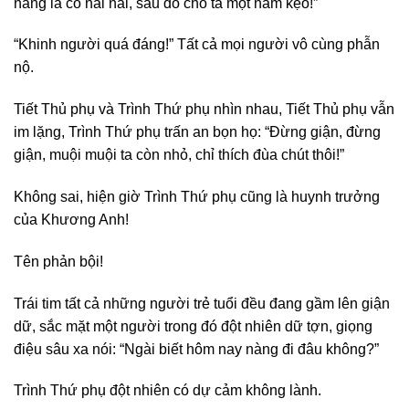
nàng là cô nãi nãi, sau đó cho ta một nắm kẹo!”
“Khinh người quá đáng!” Tất cả mọi người vô cùng phẫn
nộ.
Tiết Thủ phụ và Trình Thứ phụ nhìn nhau, Tiết Thủ phụ vẫn
im lặng, Trình Thứ phụ trấn an bọn họ: “Đừng giận, đừng
giận, muội muội ta còn nhỏ, chỉ thích đùa chút thôi!”
Không sai, hiện giờ Trình Thứ phụ cũng là huynh trưởng
của Khương Anh!
Tên phản bội!
Trái tim tất cả những người trẻ tuổi đều đang gầm lên giận
dữ, sắc mặt một người trong đó đột nhiên dữ tợn, giọng
điệu sâu xa nói: “Ngài biết hôm nay nàng đi đâu không?”
Trình Thứ phụ đột nhiên có dự cảm không lành.