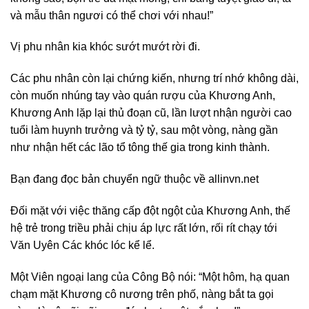
và mẫu thân ngươi có thể chơi với nhau!”
Vị phu nhân kia khóc sướt mướt rời đi.
Các phu nhân còn lại chứng kiến, nhưng trí nhớ không dài,
còn muốn nhúng tay vào quán rượu của Khương Anh,
Khương Anh lặp lại thủ đoạn cũ, lần lượt nhận người cao
tuổi làm huynh trưởng và tỷ tỷ, sau một vòng, nàng gần
như nhận hết các lão tổ tông thế gia trong kinh thành.
Bạn đang đọc bản chuyển ngữ thuộc về allinvn.net
Đối mặt với việc thăng cấp đột ngột của Khương Anh, thế
hệ trẻ trong triều phải chịu áp lực rất lớn, rối rít chạy tới
Văn Uyên Các khóc lóc kể lể.
Một Viên ngoại lang của Công Bộ nói: “Một hôm, hạ quan
chạm mặt Khương cô nương trên phố, nàng bắt ta gọi