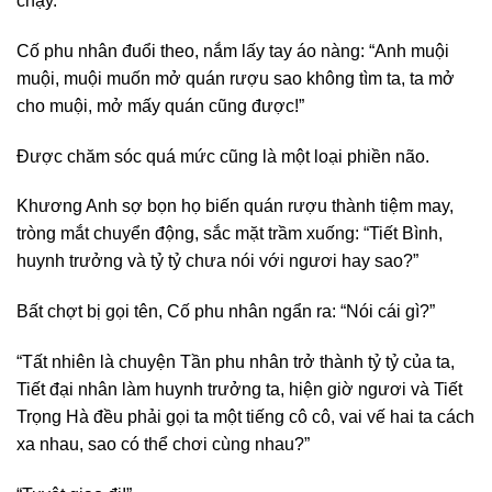
chạy.
Cố phu nhân đuổi theo, nắm lấy tay áo nàng: “Anh muội
muội, muội muốn mở quán rượu sao không tìm ta, ta mở
cho muội, mở mấy quán cũng được!”
Được chăm sóc quá mức cũng là một loại phiền não.
Khương Anh sợ bọn họ biến quán rượu thành tiệm may,
tròng mắt chuyển động, sắc mặt trầm xuống: “Tiết Bình,
huynh trưởng và tỷ tỷ chưa nói với ngươi hay sao?”
Bất chợt bị gọi tên, Cố phu nhân ngẩn ra: “Nói cái gì?”
“Tất nhiên là chuyện Tần phu nhân trở thành tỷ tỷ của ta,
Tiết đại nhân làm huynh trưởng ta, hiện giờ ngươi và Tiết
Trọng Hà đều phải gọi ta một tiếng cô cô, vai vế hai ta cách
xa nhau, sao có thể chơi cùng nhau?”