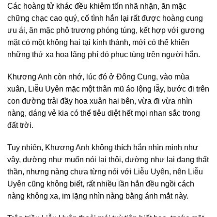
Các hoàng tử khác đều khiêm tốn nhã nhặn, ăn mặc
chững chạc cao quý, cố tình hắn lại rất được hoàng cung
ưu ái, ăn mặc phô trương phóng túng, kết hợp với gương
mặt có một không hai tại kinh thành, mới có thể khiến
những thứ xa hoa lãng phí đó phục tùng trên người hắn.
Khương Anh còn nhớ, lúc đó ở Đông Cung, vào mùa
xuân, Liễu Uyên mặc một thân mũ áo lộng lẫy, bước đi trên
con đường trải đầy hoa xuân hai bên, vừa đi vừa nhìn
nàng, dáng vẻ kia có thể tiêu diệt hết mọi nhan sắc trong
đất trời.
Tuy nhiên, Khương Anh không thích hắn nhìn mình như
vậy, dường như muốn nói lại thôi, dường như lại đang thất
thần, nhưng nàng chưa từng nói với Liễu Uyên, nên Liễu
Uyên cũng không biết, rất nhiều lần hắn đều ngồi cách
nàng không xa, im lặng nhìn nàng bằng ánh mắt này.