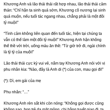
Khương Anh và lão thái thái rất hợp nhau, lão thái thái cảm
thán: “Chỉ hận ta sinh quá sớm, Khương cô nương lại sinh
quá muộn, nếu tuổi tác ngang nhau, chẳng phải là một đôi
tỷ muội!”
“Tình cảm không liên quan đến tuổi tác, hiện tại chúng ta
vẫn có thể làm một đôi tỷ muội!” Khương Anh hận không
thể thề với trời, uống máu ăn thề: “Từ giờ trở đi, ngài chính
là tỷ tỷ của muội!”
Lão thái thái cực kỳ vui vẻ, nắm tay Khương Anh nói với vị
phu nhân kia: “Nào, đây là Anh di (*) của con, mau gọi đi!”
(*): Dì, em gái của mẹ
Phu nhân: “…”
Khương Anh rèn sắt khi còn nóng: “Không gọi được cũng
không sao, bọn trẻ da mặt mỏng, chi bằng tuyệt giao đi, ta