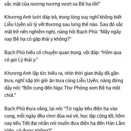
sắc mặt của nương nương vượt xa Bệ hạ rồi!”
Khương Anh lười đáp trả, trong lòng suy nghĩ không biết
Liễu Uyên xử lý vết thương sau lưng thế nào. Sau đó sắc
mặt trở nên nghiêm nghị, nàng hỏi Bạch Phù: “Mấy ngày
nay Bệ hạ có gặp thái y không?”
Bạch Phù hiểu có chuyện quan trọng, vội đáp: “Hôm qua
có gọi Lý thái y.”
Khương Anh lập tức hiểu ra, nhìn thời gian thấy đã gần
trưa, nghĩ sắp tới giờ ăn trưa cùng Liễu Uyên, nàng đứng
dậy nói: “Bổn cung đến Ngự Thư Phòng xem Bệ hạ một
chút.”
Bạch Phù thưa vâng, lại nói: “Từ ngày tiểu điện hạ vào
cung, mỗi ngày đều chơi đùa vui vẻ, học tập cũng tốt, hôm
nay tiểu Tiết đại nhân nói muốn đưa điện hạ đến Hàn Lâm
Viện, có được không?”