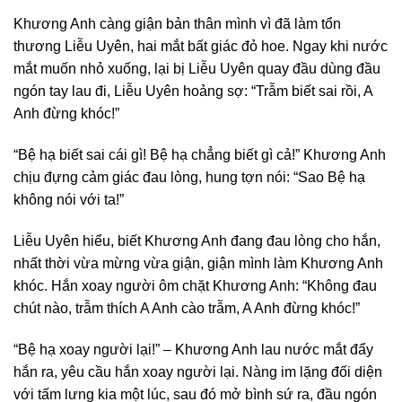
Khương Anh càng giận bản thân mình vì đã làm tổn
thương Liễu Uyên, hai mắt bất giác đỏ hoe. Ngay khi nước
mắt muốn nhỏ xuống, lại bị Liễu Uyên quay đầu dùng đầu
ngón tay lau đi, Liễu Uyên hoảng sợ: “Trẫm biết sai rồi, A
Anh đừng khóc!”
“Bệ hạ biết sai cái gì! Bệ hạ chẳng biết gì cả!” Khương Anh
chịu đựng cảm giác đau lòng, hung tợn nói: “Sao Bệ hạ
không nói với ta!”
Liễu Uyên hiểu, biết Khương Anh đang đau lòng cho hắn,
nhất thời vừa mừng vừa giận, giận mình làm Khương Anh
khóc. Hắn xoay người ôm chặt Khương Anh: “Không đau
chút nào, trẫm thích A Anh cào trẫm, A Anh đừng khóc!”
“Bệ hạ xoay người lại!” – Khương Anh lau nước mắt đẩy
hắn ra, yêu cầu hắn xoay người lại. Nàng im lặng đối diện
với tấm lưng kia một lúc, sau đó mở bình sứ ra, đầu ngón