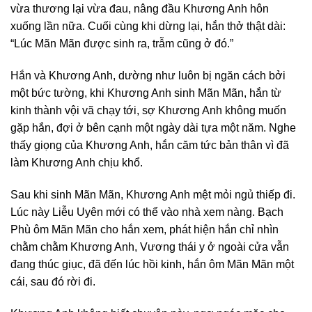
vừa thương lại vừa đau, nâng đầu Khương Anh hôn
xuống lần nữa. Cuối cùng khi dừng lại, hắn thở thật dài:
“Lúc Mãn Mãn được sinh ra, trẫm cũng ở đó.”
Hắn và Khương Anh, dường như luôn bị ngăn cách bởi
một bức tường, khi Khương Anh sinh Mãn Mãn, hắn từ
kinh thành vội vã chạy tới, sợ Khương Anh không muốn
gặp hắn, đợi ở bên cạnh một ngày dài tựa một năm. Nghe
thấy giọng của Khương Anh, hắn căm tức bản thân vì đã
làm Khương Anh chịu khổ.
Sau khi sinh Mãn Mãn, Khương Anh mệt mỏi ngủ thiếp đi.
Lúc này Liễu Uyên mới có thể vào nhà xem nàng. Bạch
Phù ôm Mãn Mãn cho hắn xem, phát hiện hắn chỉ nhìn
chằm chằm Khương Anh, Vương thái y ở ngoài cửa vẫn
đang thúc giục, đã đến lúc hồi kinh, hắn ôm Mãn Mãn một
cái, sau đó rời đi.