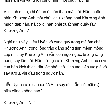
Mỗi năm vội vàng rời cung nhìn một chút, là vì ai?
Vì chính mình, chỉ để an ủi bản thân mà thôi. Hắn muốn
nhìn Khương Anh một chút, chứ không phải Khương Anh
muốn gặp hắn, hà cớ gì hắn phải xuất hiện quấy rầy
Khương Anh?
Nghĩ như vậy, Liễu Uyên vô cùng quý trọng mà ôm chặt
Khương Anh, trong lòng trào dâng sóng tình mênh mông,
cụp mi thấy Khương Anh vẫn còn ngơ ngác, tưởng rằng
nàng say lắm rồi. Hắn nở nụ cười, Khương Anh bị nụ cười
của hắn kích thích, đầu óc nhất thời tỉnh táo, tiếp tục giả vờ
say rượu, vùi đầu trong ngực hắn.
Liễu Uyên cười sâu xa: “A Anh say rồi, trẫm có mất mặt
nữa cũng không sao.”
Khương Anh: “…”