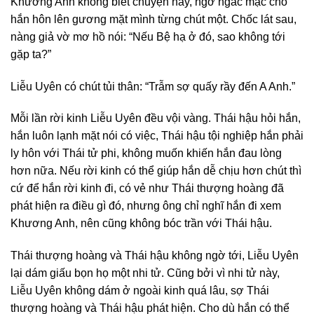
Khương Anh không biết chuyện này, ngơ ngác mặc cho
hắn hôn lên gương mặt mình từng chút một. Chốc lát sau,
nàng giả vờ mơ hồ nói: “Nếu Bệ hạ ở đó, sao không tới
gặp ta?”
Liễu Uyên có chút tủi thân: “Trẫm sợ quấy rầy đến A Anh.”
Mỗi lần rời kinh Liễu Uyên đều vội vàng. Thái hậu hỏi hắn,
hắn luôn lạnh mặt nói có việc, Thái hậu tội nghiệp hắn phải
ly hôn với Thái tử phi, không muốn khiến hắn đau lòng
hơn nữa. Nếu rời kinh có thể giúp hắn dễ chịu hơn chút thì
cứ để hắn rời kinh đi, có vẻ như Thái thượng hoàng đã
phát hiện ra điều gì đó, nhưng ông chỉ nghĩ hắn đi xem
Khương Anh, nên cũng không bóc trần với Thái hậu.
Thái thượng hoàng và Thái hậu không ngờ tới, Liễu Uyên
lại dám giấu bọn họ một nhi tử. Cũng bởi vì nhi tử này,
Liễu Uyên không dám ở ngoài kinh quá lâu, sợ Thái
thượng hoàng và Thái hậu phát hiện. Cho dù hắn có thể