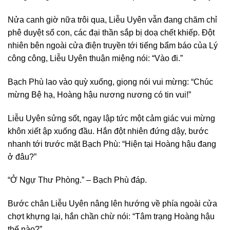
Nửa canh giờ nữa trôi qua, Liễu Uyên vẫn đang chăm chỉ
phê duyệt sổ con, các đại thần sắp bị doạ chết khiếp. Đột
nhiên bên ngoài cửa điện truyền tới tiếng bẩm báo của Lý
công công, Liễu Uyên thuận miệng nói: “Vào đi.”
Bạch Phù lao vào quỳ xuống, giọng nói vui mừng: “Chúc
mừng Bệ hạ, Hoàng hậu nương nương có tin vui!”
Liễu Uyên sửng sốt, ngay lập tức một cảm giác vui mừng
khôn xiết ập xuống đầu. Hắn đột nhiên đứng dậy, bước
nhanh tới trước mặt Bạch Phù: “Hiện tại Hoàng hậu đang
ở đâu?”
“Ở Ngự Thư Phòng.” – Bạch Phù đáp.
Bước chân Liễu Uyên nâng lên hướng về phía ngoài cửa
chợt khựng lại, hắn chần chừ nói: “Tâm trạng Hoàng hậu
thế nào?”