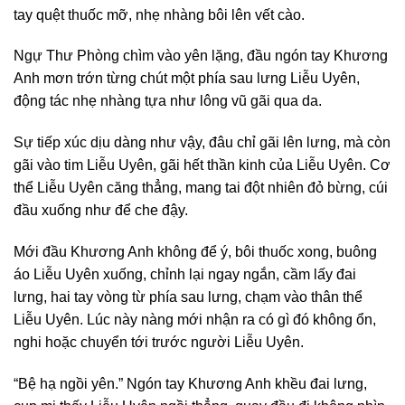
tay quệt thuốc mỡ, nhẹ nhàng bôi lên vết cào.
Ngự Thư Phòng chìm vào yên lặng, đầu ngón tay Khương
Anh mơn trớn từng chút một phía sau lưng Liễu Uyên,
động tác nhẹ nhàng tựa như lông vũ gãi qua da.
Sự tiếp xúc dịu dàng như vậy, đâu chỉ gãi lên lưng, mà còn
gãi vào tim Liễu Uyên, gãi hết thần kinh của Liễu Uyên. Cơ
thể Liễu Uyên căng thẳng, mang tai đột nhiên đỏ bừng, cúi
đầu xuống như để che đậy.
Mới đầu Khương Anh không để ý, bôi thuốc xong, buông
áo Liễu Uyên xuống, chỉnh lại ngay ngắn, cầm lấy đai
lưng, hai tay vòng từ phía sau lưng, chạm vào thân thể
Liễu Uyên. Lúc này nàng mới nhận ra có gì đó không ổn,
nghi hoặc chuyển tới trước người Liễu Uyên.
“Bệ hạ ngồi yên.” Ngón tay Khương Anh khều đai lưng,