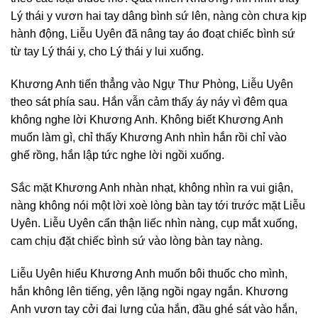
Lý thái y vươn hai tay dâng bình sứ lên, nàng còn chưa kịp
hành động, Liễu Uyên đã nâng tay áo đoạt chiếc bình sứ
từ tay Lý thái y, cho Lý thái y lui xuống.
Khương Anh tiến thẳng vào Ngự Thư Phòng, Liễu Uyên
theo sát phía sau. Hắn vẫn cảm thấy áy náy vì đêm qua
không nghe lời Khương Anh. Không biết Khương Anh
muốn làm gì, chỉ thấy Khương Anh nhìn hắn rồi chỉ vào
ghế rồng, hắn lập tức nghe lời ngồi xuống.
Sắc mặt Khương Anh nhàn nhạt, không nhìn ra vui giận,
nàng không nói một lời xoè lòng bàn tay tới trước mặt Liễu
Uyên. Liễu Uyên cẩn thận liếc nhìn nàng, cụp mắt xuống,
cam chịu đặt chiếc bình sứ vào lòng bàn tay nàng.
Liễu Uyên hiểu Khương Anh muốn bôi thuốc cho mình,
hắn không lên tiếng, yên lặng ngồi ngay ngắn. Khương
Anh vươn tay cởi đai lưng của hắn, đầu ghé sát vào hắn,