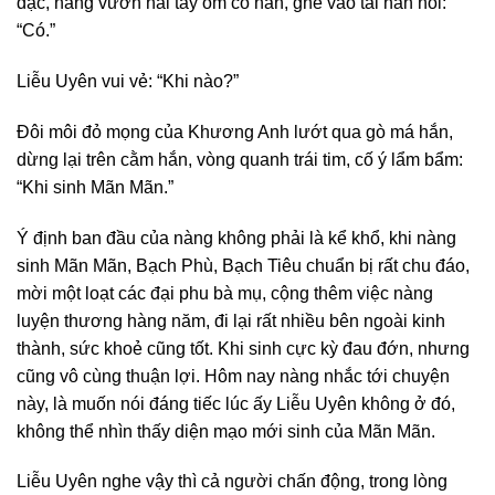
đặc, nàng vươn hai tay ôm cổ hắn, ghé vào tai hắn nói:
“Có.”
Liễu Uyên vui vẻ: “Khi nào?”
Đôi môi đỏ mọng của Khương Anh lướt qua gò má hắn,
dừng lại trên cằm hắn, vòng quanh trái tim, cố ý lẩm bẩm:
“Khi sinh Mãn Mãn.”
Ý định ban đầu của nàng không phải là kể khổ, khi nàng
sinh Mãn Mãn, Bạch Phù, Bạch Tiêu chuẩn bị rất chu đáo,
mời một loạt các đại phu bà mụ, cộng thêm việc nàng
luyện thương hàng năm, đi lại rất nhiều bên ngoài kinh
thành, sức khoẻ cũng tốt. Khi sinh cực kỳ đau đớn, nhưng
cũng vô cùng thuận lợi. Hôm nay nàng nhắc tới chuyện
này, là muốn nói đáng tiếc lúc ấy Liễu Uyên không ở đó,
không thể nhìn thấy diện mạo mới sinh của Mãn Mãn.
Liễu Uyên nghe vậy thì cả người chấn động, trong lòng