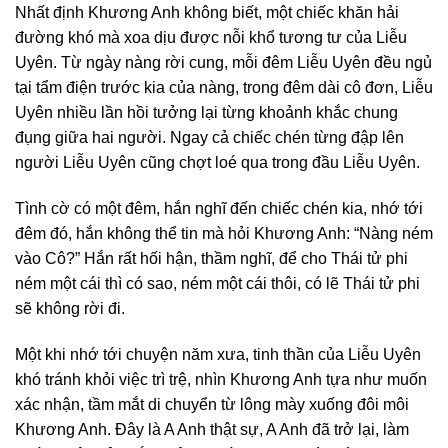
Nhất định Khương Anh không biết, một chiếc khăn hải
đường khó mà xoa dịu được nỗi khổ tương tư của Liễu
Uyên. Từ ngày nàng rời cung, mỗi đêm Liễu Uyên đều ngủ
tại tẩm điện trước kia của nàng, trong đêm dài cô đơn, Liễu
Uyên nhiều lần hồi tưởng lại từng khoảnh khắc chung
đụng giữa hai người. Ngay cả chiếc chén từng đập lên
người Liễu Uyên cũng chợt loé qua trong đầu Liễu Uyên.
Tình cờ có một đêm, hắn nghĩ đến chiếc chén kia, nhớ tới
đêm đó, hắn không thể tin mà hỏi Khương Anh: “Nàng ném
vào Cô?” Hắn rất hối hận, thầm nghĩ, để cho Thái tử phi
ném một cái thì có sao, ném một cái thôi, có lẽ Thái tử phi
sẽ không rời đi.
Một khi nhớ tới chuyện năm xưa, tinh thần của Liễu Uyên
khó tránh khỏi việc trì trệ, nhìn Khương Anh tựa như muốn
xác nhận, tầm mắt di chuyển từ lông mày xuống đôi môi
Khương Anh. Đây là A Anh thật sự, A Anh đã trở lại, làm