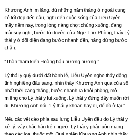
Khương Anh im lặng, dù những năm tháng ở ngoài cung
có tốt đẹp đến đâu, nghĩ đến cuộc sống của Liễu Uyên
mấy năm nay, trong lòng nàng chợt chùng xuống, đang
mải suy nghĩ, bước tới trước cửa Ngự Thư Phòng, thấy Lý
thái y ở đối diện đang bước nhanh đến, nàng dừng bước
chân.
“Thần tham kiến Hoàng hậu nương nương.”
Lý thái y quỳ dưới đất hành lễ, Liễu Uyên nghe thấy động
tĩnh nghiêng đầu sang, nhìn thấy Khương Anh qua cửa sổ,
nhất thời căng thẳng, bước nhanh ra khỏi phòng, mở
miệng cho Lý thái y lui xuống. Lý thái y đứng dậy muốn rời
đi, Khương Anh nói: “Lý thái y khoan hãy đi, để đồ ở lại.”
Nếu các vết cào phía sau lưng Liễu Uyên đều do Lý thái y
xử lý, vậy chắc hẳn trên người Lý thái y phải luôn mang
theo các loại thuốc mỡ. Quả nhiên Khương Anh nhìn thấy