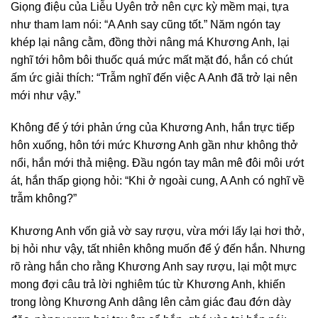
Giọng điệu của Liễu Uyên trở nên cực kỳ mềm mại, tựa
như tham lam nói: “A Anh say cũng tốt.” Năm ngón tay
khép lại nâng cằm, đồng thời nâng má Khương Anh, lại
nghĩ tới hôm bôi thuốc quá mức mất mặt đó, hắn có chút
ấm ức giải thích: “Trẫm nghĩ đến việc A Anh đã trở lại nên
mới như vậy.”
Không để ý tới phản ứng của Khương Anh, hắn trực tiếp
hôn xuống, hôn tới mức Khương Anh gần như không thở
nổi, hắn mới thả miệng. Đầu ngón tay mân mê đôi môi ướt
át, hắn thấp giọng hỏi: “Khi ở ngoài cung, A Anh có nghĩ về
trẫm không?”
Khương Anh vốn giả vờ say rượu, vừa mới lấy lại hơi thở,
bị hỏi như vậy, tất nhiên không muốn để ý đến hắn. Nhưng
rõ ràng hắn cho rằng Khương Anh say rượu, lại một mực
mong đợi câu trả lời nghiêm túc từ Khương Anh, khiến
trong lòng Khương Anh dâng lên cảm giác đau đớn dày