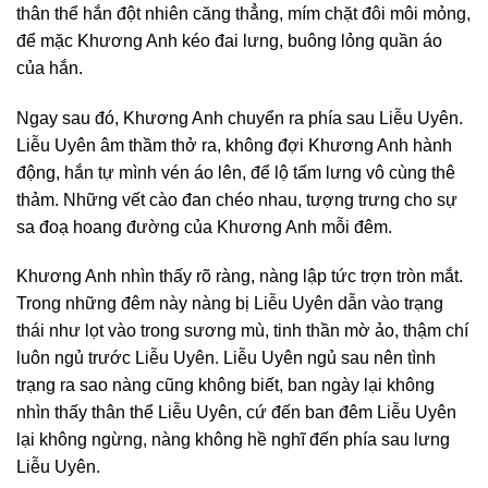
thân thể hắn đột nhiên căng thẳng, mím chặt đôi môi mỏng,
để mặc Khương Anh kéo đai lưng, buông lỏng quần áo
của hắn.
Ngay sau đó, Khương Anh chuyển ra phía sau Liễu Uyên.
Liễu Uyên âm thầm thở ra, không đợi Khương Anh hành
động, hắn tự mình vén áo lên, để lộ tấm lưng vô cùng thê
thảm. Những vết cào đan chéo nhau, tượng trưng cho sự
sa đoạ hoang đường của Khương Anh mỗi đêm.
Khương Anh nhìn thấy rõ ràng, nàng lập tức trợn tròn mắt.
Trong những đêm này nàng bị Liễu Uyên dẫn vào trạng
thái như lọt vào trong sương mù, tinh thần mờ ảo, thậm chí
luôn ngủ trước Liễu Uyên. Liễu Uyên ngủ sau nên tình
trạng ra sao nàng cũng không biết, ban ngày lại không
nhìn thấy thân thể Liễu Uyên, cứ đến ban đêm Liễu Uyên
lại không ngừng, nàng không hề nghĩ đến phía sau lưng
Liễu Uyên.