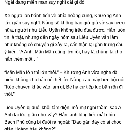
Ngài đang miên man suy nghĩ cái gì đó!
Xe ngựa lăn bánh tiến về phía hoàng cung, Khương Anh
tức giận suy nghĩ. Nàng sẽ không bao giờ giả vờ say rượu
nữa, người như Liễu Uyên không trêu đùa được. Hắn luôn
tin là thật, nhưng đến ngày hôm sau Liễu Uyên vẫn làm
như không có chuyện gì xảy ra, cẩn thận lại gần trưng cầu
ý kiến: “A Anh, Mãn Mãn cũng lớn rồi, hay là chúng ta cho
hắn thêm một…”
“Mãn Mãn lớn thì lớn thôi.” – Khương Anh vừa nghe đã
hiểu, không cho hắn nói hết lời. Nàng cau mày bực bội nói:
“Kéo chuyện khác vào làm gì, Bệ hạ cứ tiếp tục bận rộn đi
thôi.”
Liễu Uyên bị đuổi khỏi tẩm điện, mờ mịt nghĩ thầm, sao A
Anh lại tức giận như vậy? Hắn lạnh lùng liếc mắt nhìn
Bạch Phù cũng bị đuổi ra ngoài: “Dạo gần đây có ai chọc
giận Hoàng hậu không?”