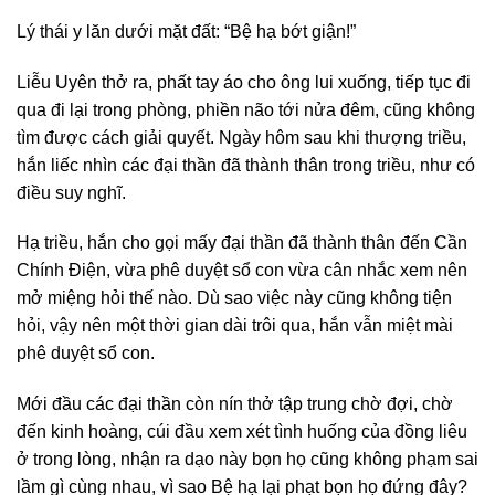
Lý thái y lăn dưới mặt đất: “Bệ hạ bớt giận!”
Liễu Uyên thở ra, phất tay áo cho ông lui xuống, tiếp tục đi
qua đi lại trong phòng, phiền não tới nửa đêm, cũng không
tìm được cách giải quyết. Ngày hôm sau khi thượng triều,
hắn liếc nhìn các đại thần đã thành thân trong triều, như có
điều suy nghĩ.
Hạ triều, hắn cho gọi mấy đại thần đã thành thân đến Cần
Chính Điện, vừa phê duyệt sổ con vừa cân nhắc xem nên
mở miệng hỏi thế nào. Dù sao việc này cũng không tiện
hỏi, vậy nên một thời gian dài trôi qua, hắn vẫn miệt mài
phê duyệt sổ con.
Mới đầu các đại thần còn nín thở tập trung chờ đợi, chờ
đến kinh hoàng, cúi đầu xem xét tình huống của đồng liêu
ở trong lòng, nhận ra dạo này bọn họ cũng không phạm sai
lầm gì cùng nhau, vì sao Bệ hạ lại phạt bọn họ đứng đây?