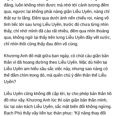
đãng, luôn không nhịn được mà nhớ tới cảnh tượng đêm
qua, ngược lại không phải nàng giận Liễu Uyên, nàng chỉ
thật sự lo lắng. Đêm qua dưới ánh nến chiếu rọi, nàng vô
tình liếc tới sau lưng Liễu Uyên, trước đó chưa từng nhìn
thấy, chỉ nhớ mình đã cào rất nhiều, đêm qua nhìn thoáng
qua, không ngờ lại thấy trên lưng Liễu Uyên đầy vết xước,
chỉ nhìn thôi cũng thấy đau đớn vô cùng.
Khương Anh đỏ mặt giữa ban ngày, có chút cáu giận bản
thân vì đã hoang đường theo Liễu Uyên. Mặc dù hiện tại
Liễu Uyên am hiểu sâu sắc việc này, nhưng sao nàng có
thể đắm chìm trong đó, mà quên chú ý đến thân thể Liễu
Uyên?
Liễu Uyên cũng không đề cập tới, tự cho phép bản thân hồ
đồ như vậy. Khương Anh lúc thì oán giận bản thân mình,
lúc lại oán trách Liễu Uyên, sắc mặt biến đổi không ngừng.
Bạch Phù thấy vậy liên tục thán phục: “Kỹ năng thay đổi