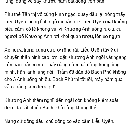
lung, dáng vẻ say khướt, nằm bất động trên bàn.
Phu thê Tần thị vô cùng kinh ngạc, quay đầu lại trông thấy
Liễu Uyên, bỗng tỉnh ngộ rồi hành lễ. Liễu Uyên mặt không
biểu cảm, có lẽ không vui vì Khương Anh uống rượu, cúi
người bế Khương Anh rời khỏi quán rượu, lên xe ngựa.
Xe ngựa trong cung cực kỳ rộng rãi, Liễu Uyên tùy ý di
chuyển thân hình cao lớn, đặt Khương Anh ngồi vắt ngang
trên hai chân mình. Thấy nàng nằm bất động trong lòng
mình, hắn lạnh lùng nói: “Trẫm đã dặn dò Bạch Phù không
cho A Anh uống nhiều. Bạch Phù thì tốt rồi, mấy năm qua
vẫn chẳng làm được gì!”
Khương Anh thầm nghĩ, đến ngài còn không kiểm soát
được ta, tất nhiên Bạch Phù càng không thể.
Nàng cử động đầu, chủ động cọ vào cằm Liễu Uyên.