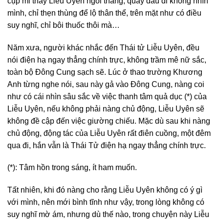
cụp mi thấy Liễu Uyên ngồi thẳng, quay đầu đi không nhìn
mình, chỉ thẹn thùng để lộ thân thể, trên mặt như có điều
suy nghĩ, chỉ bôi thuốc thôi mà…
Năm xưa, người khác nhắc đến Thái tử Liễu Uyên, đều
nói điện hạ ngay thẳng chính trực, không trầm mê nữ sắc,
toàn bộ Đông Cung sạch sẽ. Lúc ở thao trường Khương
Anh từng nghe nói, sau này gả vào Đông Cung, nàng coi
như có cái nhìn sâu sắc về việc thanh tâm quả dục (*) của
Liễu Uyên, nếu không phải nàng chủ động, Liễu Uyên sẽ
không đề cập đến việc giường chiếu. Mặc dù sau khi nàng
chủ động, động tác của Liễu Uyên rất điên cuồng, một đêm
qua đi, hắn vẫn là Thái Tử điện hạ ngay thẳng chính trực.
(*): Tâm hồn trong sáng, ít ham muốn.
Tất nhiên, khi đó nàng cho rằng Liễu Uyên không có ý gì
với mình, nên mới bình tĩnh như vậy, trong lòng không có
suy nghĩ mờ ám, nhưng dù thế nào, trong chuyện này Liễu