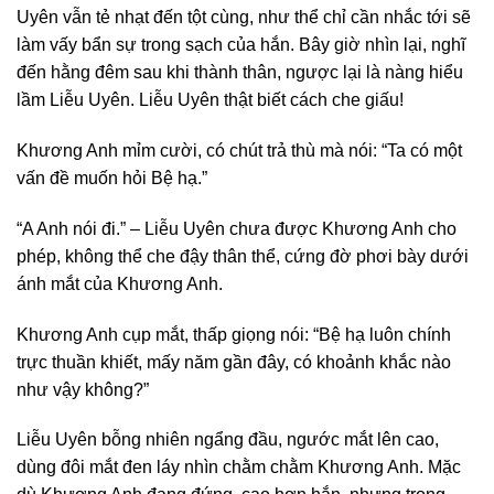
Uyên vẫn tẻ nhạt đến tột cùng, như thể chỉ cần nhắc tới sẽ
làm vấy bẩn sự trong sạch của hắn. Bây giờ nhìn lại, nghĩ
đến hằng đêm sau khi thành thân, ngược lại là nàng hiểu
lầm Liễu Uyên. Liễu Uyên thật biết cách che giấu!
Khương Anh mỉm cười, có chút trả thù mà nói: “Ta có một
vấn đề muốn hỏi Bệ hạ.”
“A Anh nói đi.” – Liễu Uyên chưa được Khương Anh cho
phép, không thể che đậy thân thể, cứng đờ phơi bày dưới
ánh mắt của Khương Anh.
Khương Anh cụp mắt, thấp giọng nói: “Bệ hạ luôn chính
trực thuần khiết, mấy năm gần đây, có khoảnh khắc nào
như vậy không?”
Liễu Uyên bỗng nhiên ngẩng đầu, ngước mắt lên cao,
dùng đôi mắt đen láy nhìn chằm chằm Khương Anh. Mặc