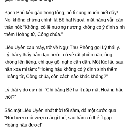
Bạch Phù kêu gào trong lòng, nô tì cũng muốn biết đây!
Nói không chừng chính là Bệ hạ! Ngoài mặt nàng vẫn cẩn
thận nói: “Không, có lẽ nương nương không có ý định sinh
thêm Hoàng tử, Công chúa.”
Liễu Uyên cau mày, trở về Ngự Thư Phòng gọi Lý thái y.
Lý thái y thấy hắn dạo bước có vẻ rất phiền não, ông
không lên tiếng, chỉ quỳ gối nghe căn dặn. Một lúc lâu sau,
hắn xoa mi tâm: “Hoàng hậu không có ý định sinh thêm
Hoàng tử, Công chúa, còn cách nào khác không?”
Lý thái y do dự nói: “Chi bằng Bệ hạ ít gặp mặt Hoàng hậu
thôi?”
Sắc mặt Liễu Uyên nhất thời tối sầm, đá một cước qua:
“Nói hươu nói vượn cái gì thế, sao trẫm có thể ít gặp
Hoàng hậu được!”