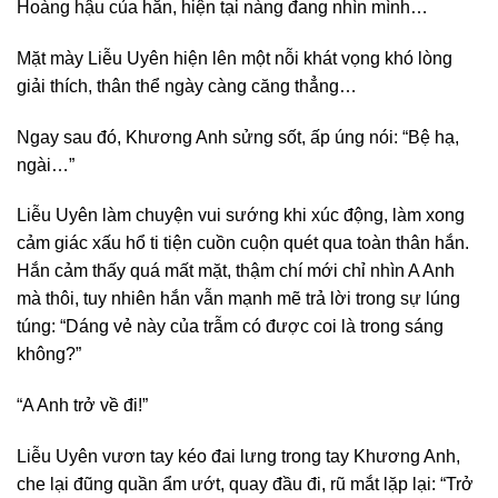
Hoàng hậu của hắn, hiện tại nàng đang nhìn mình…
Mặt mày Liễu Uyên hiện lên một nỗi khát vọng khó lòng
giải thích, thân thể ngày càng căng thẳng…
Ngay sau đó, Khương Anh sửng sốt, ấp úng nói: “Bệ hạ,
ngài…”
Liễu Uyên làm chuyện vui sướng khi xúc động, làm xong
cảm giác xấu hổ ti tiện cuồn cuộn quét qua toàn thân hắn.
Hắn cảm thấy quá mất mặt, thậm chí mới chỉ nhìn A Anh
mà thôi, tuy nhiên hắn vẫn mạnh mẽ trả lời trong sự lúng
túng: “Dáng vẻ này của trẫm có được coi là trong sáng
không?”
“A Anh trở về đi!”
Liễu Uyên vươn tay kéo đai lưng trong tay Khương Anh,
che lại đũng quần ẩm ướt, quay đầu đi, rũ mắt lặp lại: “Trở