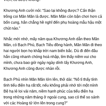
Khương Anh cười nói: “Sao lại không được? Cẩn thận
trông coi Mãn Mãn là được. Mãn Mãn còn bận chơi hơn cả
bổn cung, hắn chẳng hề nghĩ đến phụ hoàng mẫu hậu một
chút nào.”
Nhắc mới nhớ, mấy năm qua Khương Anh dẫn theo Mãn
Mãn, có Bạch Phù, Bạch Tiêu đồng hành, Mãn Mãn đi theo
hai người bọn họ khắp trời nam biển bắc. Dù đi đến đâu
hắn cũng nhanh chóng hoà nhập, tìm thấy niềm vui cho
mình, chưa bao giờ ngày ngày dính lấy Khương Anh,
Khương Anh cũng được nhàn rỗi.
Bạch Phù nhìn Mãn Mãn lớn lên, thở dài: “Nô tì thấy tính
tình tiểu điện hạ rất tốt, nếu không phải nhớ tới một mình
Bệ hạ lẻ loi vài năm, niềm hạnh phúc của tiểu điện hạ
trong những năm tháng ở ngoài cung, sao có thể so sánh
với các Hoàng tử lớn lên trong cung?”