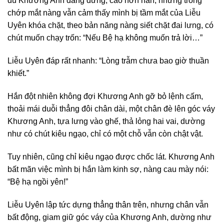
dù Khương Anh đang đứng, cao hơn hắn, nhưng trong
chớp mắt nàng vẫn cảm thấy mình bị tầm mắt của Liễu
Uyên khóa chặt, theo bản năng nàng siết chặt đai lưng, có
chút muốn chạy trốn: “Nếu Bệ hạ không muốn trả lời…”
Liễu Uyên đáp rất nhanh: “Lòng trẫm chưa bao giờ thuần
khiết.”
Hắn đột nhiên không đợi Khương Anh gỡ bỏ lệnh cấm,
thoải mái duỗi thẳng đôi chân dài, một chân đè lên góc váy
Khương Anh, tựa lưng vào ghế, thả lỏng hai vai, dường
như có chút kiêu ngạo, chỉ có một chỗ vẫn còn chật vật.
Tuy nhiên, cũng chỉ kiêu ngạo được chốc lát. Khương Anh
bất mãn việc mình bị hắn làm kinh sợ, nàng cau mày nói:
“Bệ hạ ngồi yên!”
Liễu Uyên lập tức dựng thẳng thân trên, nhưng chân vẫn
bất động, giam giữ góc váy của Khương Anh, dường như