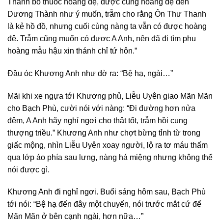
Thanh bỏ thuốc hoàng đệ, được cùng hoàng đệ đến
Dương Thành như ý muốn, trẫm cho rằng Ôn Thư Thanh
là kẻ hồ đồ, nhưng cuối cùng nàng ta vẫn có được hoàng
đệ. Trẫm cũng muốn có được A Anh, nên đã đi tìm phụ
hoàng mẫu hậu xin thánh chỉ tứ hôn.”
Đầu óc Khương Anh như đờ ra: “Bệ hạ, ngài…”
Mãi khi xe ngựa tới Khương phủ, Liễu Uyên giao Mãn Mãn
cho Bạch Phù, cười nói với nàng: “Đi đường hơn nửa
đêm, A Anh hãy nghỉ ngơi cho thật tốt, trẫm hồi cung
thượng triều.” Khương Anh như chợt bừng tỉnh từ trong
giấc mộng, nhìn Liễu Uyên xoay người, lộ ra tơ máu thấm
qua lớp áo phía sau lưng, nàng há miệng nhưng không thể
nói được gì.
Khương Anh đi nghỉ ngơi. Buổi sáng hôm sau, Bạch Phù
tới nói: “Bệ hạ đến đây một chuyến, nói trước mắt cứ để
Mãn Mãn ở bên cạnh ngài, hơn nữa…”