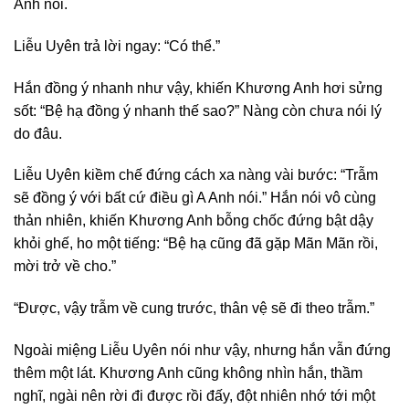
Anh nói.
Liễu Uyên trả lời ngay: “Có thể.”
Hắn đồng ý nhanh như vậy, khiến Khương Anh hơi sửng
sốt: “Bệ hạ đồng ý nhanh thế sao?” Nàng còn chưa nói lý
do đâu.
Liễu Uyên kiềm chế đứng cách xa nàng vài bước: “Trẫm
sẽ đồng ý với bất cứ điều gì A Anh nói.” Hắn nói vô cùng
thản nhiên, khiến Khương Anh bỗng chốc đứng bật dậy
khỏi ghế, ho một tiếng: “Bệ hạ cũng đã gặp Mãn Mãn rồi,
mời trở về cho.”
“Được, vậy trẫm về cung trước, thân vệ sẽ đi theo trẫm.”
Ngoài miệng Liễu Uyên nói như vậy, nhưng hắn vẫn đứng
thêm một lát. Khương Anh cũng không nhìn hắn, thầm
nghĩ, ngài nên rời đi được rồi đấy, đột nhiên nhớ tới một