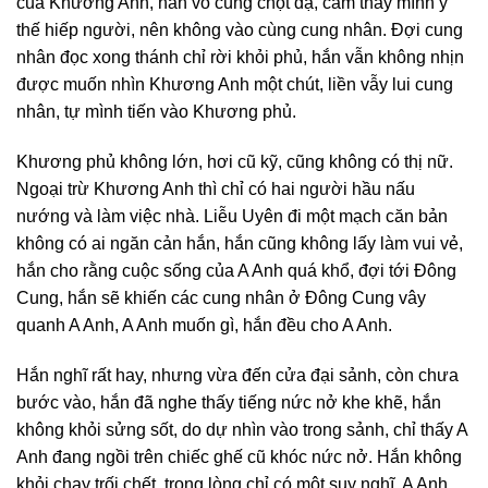
của Khương Anh, hắn vô cùng chột dạ, cảm thấy mình ỷ
thế hiếp người, nên không vào cùng cung nhân. Đợi cung
nhân đọc xong thánh chỉ rời khỏi phủ, hắn vẫn không nhịn
được muốn nhìn Khương Anh một chút, liền vẫy lui cung
nhân, tự mình tiến vào Khương phủ.
Khương phủ không lớn, hơi cũ kỹ, cũng không có thị nữ.
Ngoại trừ Khương Anh thì chỉ có hai người hầu nấu
nướng và làm việc nhà. Liễu Uyên đi một mạch căn bản
không có ai ngăn cản hắn, hắn cũng không lấy làm vui vẻ,
hắn cho rằng cuộc sống của A Anh quá khổ, đợi tới Đông
Cung, hắn sẽ khiến các cung nhân ở Đông Cung vây
quanh A Anh, A Anh muốn gì, hắn đều cho A Anh.
Hắn nghĩ rất hay, nhưng vừa đến cửa đại sảnh, còn chưa
bước vào, hắn đã nghe thấy tiếng nức nở khe khẽ, hắn
không khỏi sửng sốt, do dự nhìn vào trong sảnh, chỉ thấy A
Anh đang ngồi trên chiếc ghế cũ khóc nức nở. Hắn không
khỏi chạy trối chết, trong lòng chỉ có một suy nghĩ, A Anh