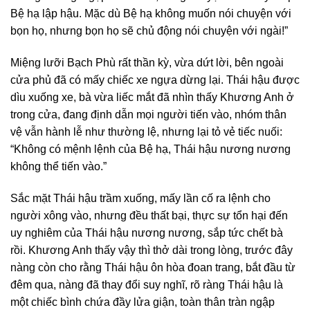
Bệ hạ lập hậu. Mặc dù Bệ hạ không muốn nói chuyện với
bọn họ, nhưng bọn họ sẽ chủ động nói chuyện với ngài!”
Miệng lưỡi Bạch Phù rất thần kỳ, vừa dứt lời, bên ngoài
cửa phủ đã có mấy chiếc xe ngựa dừng lại. Thái hậu được
dìu xuống xe, bà vừa liếc mắt đã nhìn thấy Khương Anh ở
trong cửa, đang định dẫn mọi người tiến vào, nhóm thân
vệ vẫn hành lễ như thường lệ, nhưng lại tỏ vẻ tiếc nuối:
“Không có mệnh lệnh của Bệ hạ, Thái hậu nương nương
không thể tiến vào.”
Sắc mặt Thái hậu trầm xuống, mấy lần cố ra lệnh cho
người xông vào, nhưng đều thất bại, thực sự tổn hại đến
uy nghiêm của Thái hậu nương nương, sắp tức chết bà
rồi. Khương Anh thấy vậy thì thở dài trong lòng, trước đây
nàng còn cho rằng Thái hậu ôn hòa đoan trang, bắt đầu từ
đêm qua, nàng đã thay đổi suy nghĩ, rõ ràng Thái hậu là
một chiếc bình chứa đầy lửa giận, toàn thân tràn ngập