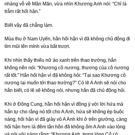
nhàng vỗ về Mãn Mãn, vừa nhìn Khương Anh nói: “Chỉ là
trẫm rất hối hận.”
Biết vậy đã chẳng làm.
Mùa thu ở Nam Uyển, hắn hối hận vì đã không chủ động đi
tìm mũi tên mình vừa bắt trượt.
Khi nhìn thấy thiếu nữ áo xanh trên thao trường, hắn
không nên nói: “Khương cô nương, thương của cô nương
rất tốt.” Hắn hối hận vì đã không hỏi: “Tại sao Khương cô
nương lại muốn tới thao trường?” Có lẽ A Anh sẽ nói cho
hắn biết, có lẽ sẽ không nói, nhưng hắn đã chủ động hỏi.
Khi ở Đông Cung, hắn hối hận vì đồng ý với lời hứa mà
hắn tự cho rằng nó tốt cho A Anh, hứa sẽ không ép buộc
nàng, hối hận vì đã giày vò A Anh khi ở trên giường, càng
hối hận hơn là đêm tân hôn đã không ôm A Anh vào lòng
và nói với nàng rằng: “Khương Anh, trong lòng Cô có