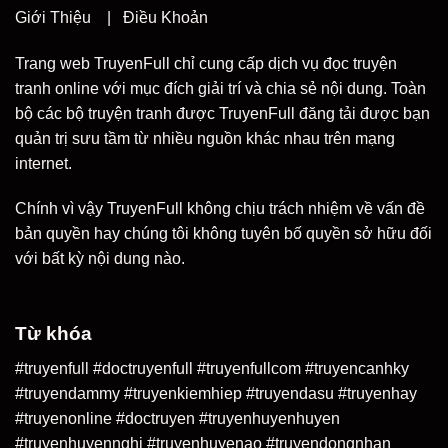
Giới Thiệu
|
Điều Khoản
Trang web TruyenFull chỉ cung cấp dịch vụ đọc truyện
tranh online với mục đích giải trí và chia sẻ nội dung. Toàn
bộ các bộ truyện tranh được TruyenFull đăng tải được bạn
quản trị sưu tầm từ nhiều nguồn khác nhau trên mạng
internet.
Chính vì vậy TruyenFull không chịu trách nhiệm về vấn đề
bản quyền hay chúng tôi không tuyên bố quyền sở hữu đối
với bất kỳ nội dung nào.
Từ khóa
#truyenfull #doctruyenfull #truyenfullcom #truyencanhky
#truyendammy #truyenkiemhiep #truyendasu #truyenhay
#truyenonline #doctruyen #truyenhuyenhuyen
#truyenhuyennghi #truyenhuyenao #truyendongnhan