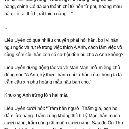
nàng, chính Cô đã xin thánh chỉ tứ hôn từ phụ hoàng mẫu
hậu, cô rất thích, rất thích nàng…”
…
Liễu Uyên có quá nhiều chuyện phải hối hận, bởi vì hắn
ngu ngốc và rụt rè trong việc thích A Anh, cách làm việc vô
cùng kém cỏi, hắn còn có cơ hội đền bù cho A Anh không?
Liễu Uyên dừng động tác vỗ về Mãn Mãn, mở miệng chủ
động nói: “A Anh, kỳ thực thánh chỉ tứ hôn của chúng ta là
trẫm cầu xin phụ hoàng mẫu hậu ban cho.”
Khương Anh trừng lớn hai mắt.
Liễu Uyên cười nói: “Trẫm hận người Thẩm gia, bọn họ
dám lừa nàng. Trẫm cũng không thích Lý Mạc, hắn muốn
cưới nàng, trẫm cũng rất muốn cưới nàng. Sau đó Ôn Thư