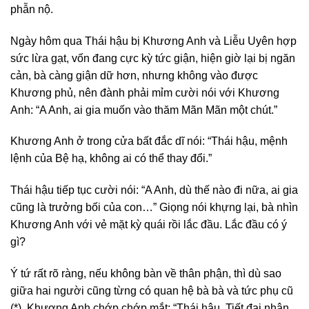
phẫn nộ.
Ngày hôm qua Thái hậu bị Khương Anh và Liễu Uyên hợp
sức lừa gạt, vốn đang cực kỳ tức giận, hiện giờ lại bị ngăn
cản, bà càng giận dữ hơn, nhưng không vào được
Khương phủ, nên đành phải mỉm cười nói với Khương
Anh: “A Anh, ai gia muốn vào thăm Mãn Mãn một chút.”
Khương Anh ở trong cửa bất đắc dĩ nói: “Thái hậu, mệnh
lệnh của Bệ hạ, không ai có thể thay đổi.”
Thái hậu tiếp tục cười nói: “A Anh, dù thế nào đi nữa, ai gia
cũng là trưởng bối của con…” Giọng nói khựng lại, bà nhìn
Khương Anh với vẻ mặt kỳ quái rồi lắc đầu. Lắc đầu có ý
gì?
Ý tứ rất rõ ràng, nếu không bàn về thân phận, thì dù sao
giữa hai người cũng từng có quan hệ bà bà và tức phụ cũ
(*), Khương Anh chớp chớp mắt: “Thái hậu, Tiết đại nhân