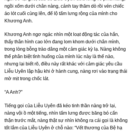
ngồi xổm dưới chân nàng, cánh tay thăm dò rồi vén chiếc
áo lót cuối cùng lên, để lộ tấm lưng rộng của mình cho
Khương Anh.
Khương Anh ngơ ngác nhìn một loạt động tác của hắn,
thấy thân hình cao lớn đang lom khom dưới chân mình,
trong lòng bỗng trào dâng một cảm giác kỳ lạ. Nàng không
thể phân biệt tình huống của mình lúc này là thế nào,
nhưng lại biết rõ, điều này rất khác với cảm giác yêu cầu
Liễu Uyên lập hậu khi ở hành cung, nàng rơi vào trạng thái
mờ mịt trong chốc lát.
“A Anh?”
Tiếng gọi của Liễu Uyên đã kéo tinh thần nàng trở lại,
nàng vội ồ một tiếng, nhìn tấm lưng được băng bó cẩn
thận trước mắt, nàng thật sự nhìn không ra cái gọi là không
tốt lắm của Liễu Uyên ở chỗ nào: “Vết thương của Bệ hạ