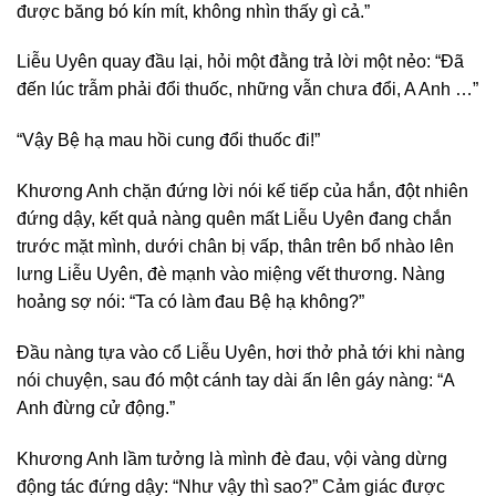
được băng bó kín mít, không nhìn thấy gì cả.”
Liễu Uyên quay đầu lại, hỏi một đằng trả lời một nẻo: “Đã
đến lúc trẫm phải đổi thuốc, những vẫn chưa đổi, A Anh …”
“Vậy Bệ hạ mau hồi cung đổi thuốc đi!”
Khương Anh chặn đứng lời nói kế tiếp của hắn, đột nhiên
đứng dậy, kết quả nàng quên mất Liễu Uyên đang chắn
trước mặt mình, dưới chân bị vấp, thân trên bổ nhào lên
lưng Liễu Uyên, đè mạnh vào miệng vết thương. Nàng
hoảng sợ nói: “Ta có làm đau Bệ hạ không?”
Đầu nàng tựa vào cổ Liễu Uyên, hơi thở phả tới khi nàng
nói chuyện, sau đó một cánh tay dài ấn lên gáy nàng: “A
Anh đừng cử động.”
Khương Anh lầm tưởng là mình đè đau, vội vàng dừng
động tác đứng dậy: “Như vậy thì sao?” Cảm giác được