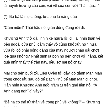
là huynh trưởng của con, vai vế của con với Thái hậu…”
(*): Bà bà là mẹ chồng, tức phụ là nàng dâu
“Câm mồm!” Thái hậu nổi giận đùng đùng rời đi.
Khương Anh thở dài, nhìn xe ngựa rời đi, lại nhìn thân vệ
bên ngoài cửa phủ, cảm thấy vô cùng khó xử, hơn nữa
vừa rồi có phải bóng dáng của mấy người cháu gái chợt
loé qua không? Nhất định là bọn họ đến chơi với nàng, kết
quả nhìn thấy thế trận này, đều sợ hãi bỏ chạy!
Mãi cho đến buổi tối, Liễu Uyên tới đây, dỗ dành Mãn Mãn
trong chốc lát, sau đó để Bạch Phù bế Mãn Mãn đi chơi.
Hắn nhìn Khương Anh ngồi trầm tư trên ghế liền hỏi: “A
Anh đang nghĩ gì vậy?”
“Bệ hạ có thể rút thân vệ trong phủ về không?” – Khương