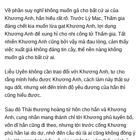
Về phần suy nghĩ không muốn gả cho bất cứ ai của
Khương Anh, hắn hiểu rất rõ. Trước Lý Mạc, Thẩm gia
đáng chết kia muốn lừa gạt Khương Anh, lợi dụng
Khương Anh để xung hỉ cho nhị công tử Thẩm gia. Tất
nhiên Khương Anh cũng bởi vậy mà đau lòng, cảm thấy
việc xuất giá không đáng tin cậy, thế nên nàng không
muốn gả cho bất cứ ai.
Liễu Uyên không cần trao đổi với Khương Anh, tự cho
rằng mình hiểu được Khương Anh, cách làm này thật sự
ngu dốt, nhưng xét đến trình độ yêu đương của hắn thì
cũng hiểu được.
Sau đó Thái thượng hoàng tứ hôn cho hắn và Khương
Anh, cung nhân mang thánh chỉ tới Khương phủ tuyên bố,
vốn dĩ hắn cũng đi theo, nhưng tới trước cổng Khương
phủ hắn lại do dự, nhớ đến câu dù là ai cũng không đồng ý