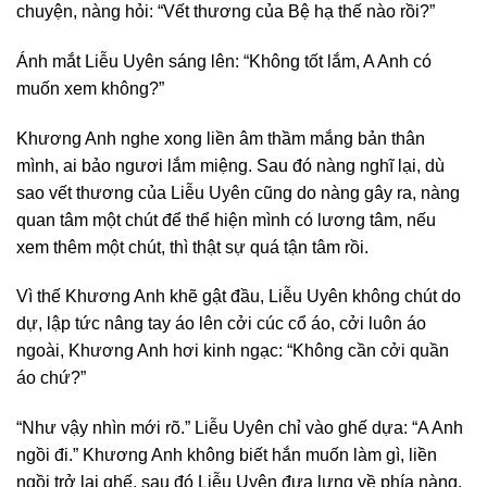
chuyện, nàng hỏi: “Vết thương của Bệ hạ thế nào rồi?”
Ánh mắt Liễu Uyên sáng lên: “Không tốt lắm, A Anh có
muốn xem không?”
Khương Anh nghe xong liền âm thầm mắng bản thân
mình, ai bảo ngươi lắm miệng. Sau đó nàng nghĩ lại, dù
sao vết thương của Liễu Uyên cũng do nàng gây ra, nàng
quan tâm một chút để thể hiện mình có lương tâm, nếu
xem thêm một chút, thì thật sự quá tận tâm rồi.
Vì thế Khương Anh khẽ gật đầu, Liễu Uyên không chút do
dự, lập tức nâng tay áo lên cởi cúc cổ áo, cởi luôn áo
ngoài, Khương Anh hơi kinh ngạc: “Không cần cởi quần
áo chứ?”
“Như vậy nhìn mới rõ.” Liễu Uyên chỉ vào ghế dựa: “A Anh
ngồi đi.” Khương Anh không biết hắn muốn làm gì, liền
ngồi trở lại ghế, sau đó Liễu Uyên đưa lưng về phía nàng,