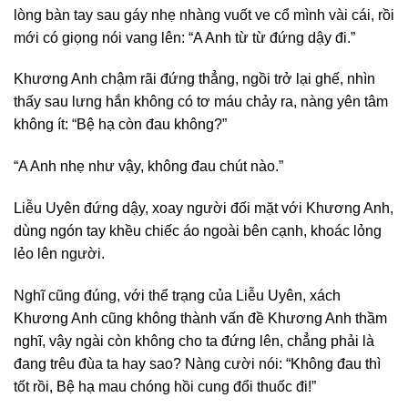
lòng bàn tay sau gáy nhẹ nhàng vuốt ve cổ mình vài cái, rồi
mới có giọng nói vang lên: “A Anh từ từ đứng dậy đi.”
Khương Anh chậm rãi đứng thẳng, ngồi trở lại ghế, nhìn
thấy sau lưng hắn không có tơ máu chảy ra, nàng yên tâm
không ít: “Bệ hạ còn đau không?”
“A Anh nhẹ như vậy, không đau chút nào.”
Liễu Uyên đứng dậy, xoay người đối mặt với Khương Anh,
dùng ngón tay khều chiếc áo ngoài bên cạnh, khoác lỏng
lẻo lên người.
Nghĩ cũng đúng, với thể trạng của Liễu Uyên, xách
Khương Anh cũng không thành vấn đề Khương Anh thầm
nghĩ, vậy ngài còn không cho ta đứng lên, chẳng phải là
đang trêu đùa ta hay sao? Nàng cười nói: “Không đau thì
tốt rồi, Bệ hạ mau chóng hồi cung đổi thuốc đi!”