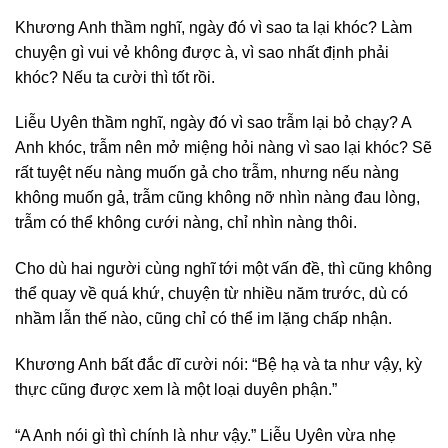
Khương Anh thầm nghĩ, ngày đó vì sao ta lại khóc? Làm
chuyện gì vui vẻ không được à, vì sao nhất định phải
khóc? Nếu ta cười thì tốt rồi.
Liễu Uyên thầm nghĩ, ngày đó vì sao trẫm lại bỏ chạy? A
Anh khóc, trẫm nên mở miệng hỏi nàng vì sao lại khóc? Sẽ
rất tuyệt nếu nàng muốn gả cho trẫm, nhưng nếu nàng
không muốn gả, trẫm cũng không nỡ nhìn nàng đau lòng,
trẫm có thể không cưới nàng, chỉ nhìn nàng thôi.
Cho dù hai người cùng nghĩ tới một vấn đề, thì cũng không
thể quay về quá khứ, chuyện từ nhiều năm trước, dù có
nhầm lẫn thế nào, cũng chỉ có thể im lặng chấp nhận.
Khương Anh bất đắc dĩ cười nói: “Bệ hạ và ta như vậy, kỳ
thực cũng được xem là một loại duyên phận.”
“A Anh nói gì thì chính là như vậy.” Liễu Uyên vừa nhẹ