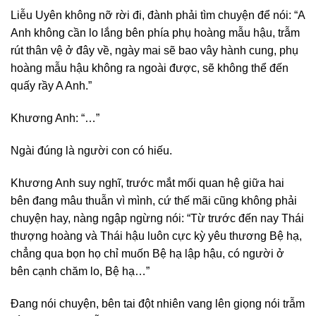
Liễu Uyên không nỡ rời đi, đành phải tìm chuyện để nói: “A
Anh không cần lo lắng bên phía phụ hoàng mẫu hậu, trẫm
rút thân vệ ở đây về, ngày mai sẽ bao vây hành cung, phụ
hoàng mẫu hậu không ra ngoài được, sẽ không thể đến
quấy rầy A Anh.”
Khương Anh: “…”
Ngài đúng là người con có hiếu.
Khương Anh suy nghĩ, trước mắt mối quan hệ giữa hai
bên đang mâu thuẫn vì mình, cứ thế mãi cũng không phải
chuyện hay, nàng ngập ngừng nói: “Từ trước đến nay Thái
thượng hoàng và Thái hậu luôn cực kỳ yêu thương Bệ hạ,
chẳng qua bọn họ chỉ muốn Bệ hạ lập hậu, có người ở
bên cạnh chăm lo, Bệ hạ…”
Đang nói chuyện, bên tai đột nhiên vang lên giọng nói trẫm