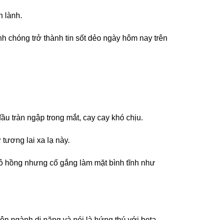
n lành.
h chóng trở thành tin sốt dẻo ngày hôm nay trên
ầu tràn ngập trong mắt, cay cay khó chịu.
tương lai xa lạ này.
 đỏ hồng nhưng cố gắng làm mặt bình tĩnh như
n ngành dị năng và nói là hứng thú với beta