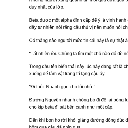
duy nhất của lớp.
Beta được một alpha đỉnh cấp để ý là vinh hạn
đây tự nhiên nói rằng cậu thú vị nên muốn nói c
Có thắng nào ngu tới mức tin cái này là sự thật 
“Tất nhiên rồi. Chúng ta tìm một chỗ nào đó đề n
Trong đầu tên biến thái này lúc này đang rất là
xuống để làm vật trang trí tặng cậu ấy.
“Đi thôi. Nhanh gọn cho tôi nhờ.”
Đường Nguyên nhanh chóng bỏ đi để lại bóng lư
cho kịp beta đi sát bên cạnh như một cặp.
Đến khi bọn họ rời khỏi giảng đường đông đúc đến
hôm qua cậu đã nhìn qua.