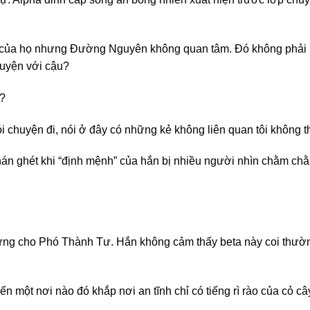
h của họ nhưng Đường Nguyên không quan tâm. Đó không phải l
huyện với cậu?
à?
ói chuyện đi, nói ở đây có những kẻ không liên quan tôi không t
 chán ghét khi “định mệnh” của hắn bị nhiều người nhìn chằm c
ng cho Phó Thành Tư. Hắn không cảm thấy beta này coi thường
 một nơi nào đó khắp nơi an tĩnh chỉ có tiếng rì rào của cỏ câ