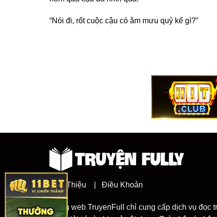
“Nói đi, rốt cuộc cậu có âm mưu quỷ kế gì?”
Giới Thiệu
|
Điều Khoản
Trang web TruyenFull chỉ cung cấp dịch vụ đọc t