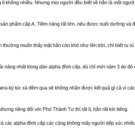
ít không nhiều. Nhưng mọi người đều biết về hắn là một người
sản phẩm cấp A. Tiềm năng rất lớn, nếu được nuôi dưỡng và đào 
h thường muốn thấy mặt hắn còn khó như lên trời, chỉ biết ru rú
ài năng nhất trong dàn alpha đỉnh cấp, dù chỉ mới năm 3 do đ
a ký túc xá đêm qua sẽ không nhận được kết quả gì cả vì các
hưng riêng đối với Phó Thành Tư thì rất ít, hắn rất kín tiếng.
 cả các alpha đỉnh cấp các cũng không mấy người tiếp xúc nhi