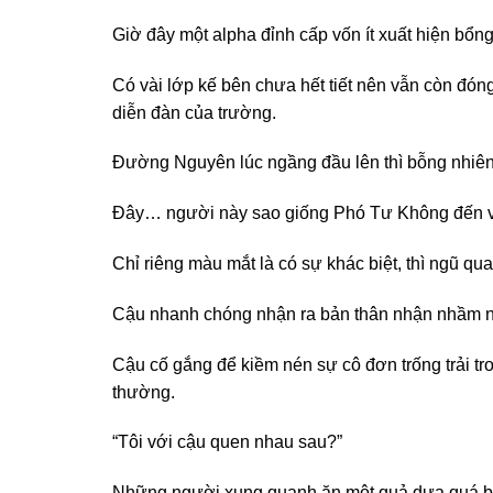
Giờ đây một alpha đỉnh cấp vốn ít xuất hiện bổ
Có vài lớp kế bên chưa hết tiết nên vẫn còn đón
diễn đàn của trường.
Đường Nguyên lúc ngầng đầu lên thì bỗng nhiên 
Đây… người này sao giống Phó Tư Không đến v
Chỉ riêng màu mắt là có sự khác biệt, thì ngũ q
Cậu nhanh chóng nhận ra bản thân nhận nhầm ngư
Cậu cố gắng để kiềm nén sự cô đơn trống trải tr
thường.
“Tôi với cậu quen nhau sau?”
Những người xung quanh ăn một quả dưa quá bự. 