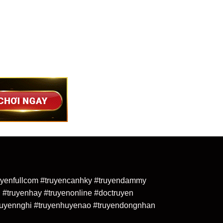
truyenfullcom #truyencanhky #truyendammy
 #truyenhay #truyenonline #doctruyen
uyennghi #truyenhuyenao #truyendongnhan