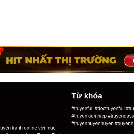
Từ khóa
#truyenfull #doctruyenfull #
#truyenkiemhiep #truyendasu
#truyenhuyenhuyen #truyenh
ruyện tranh online với mục