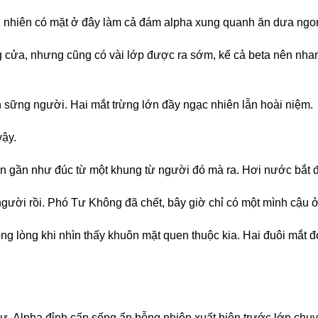
ng nhiên có mặt ở đây làm cả đám alpha xung quanh ăn dưa ngo
g cửa, nhưng cũng có vài lớp được ra sớm, kể cả beta nên nhan
sững người. Hai mắt trừng lớn đầy ngạc nhiên lẫn hoài niệm.
ậy.
uan gần như đúc từ một khung từ người đó mà ra. Hơi nước bắt đ
ời rồi. Phó Tư Không đã chết, bây giờ chỉ có một mình cậu ở 
ong lòng khi nhìn thấy khuôn mặt quen thuộc kia. Hai đuôi mắt
Alpha đỉnh cấp sống ẩn bỗng nhiên xuất hiện trước lớp chuyê