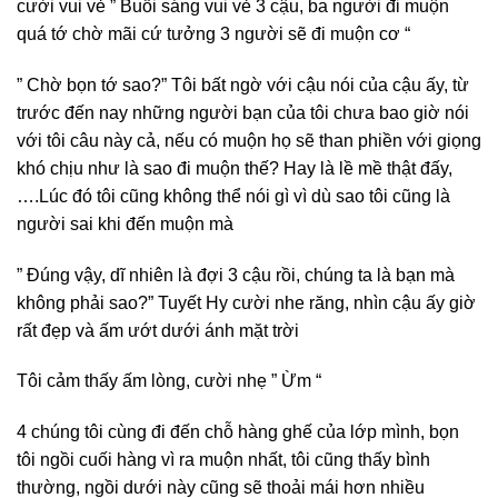
cười vui vẻ ” Buổi sáng vui vẻ 3 cậu, ba người đi muộn
quá tớ chờ mãi cứ tưởng 3 người sẽ đi muộn cơ “
” Chờ bọn tớ sao?” Tôi bất ngờ với cậu nói của cậu ấy, từ
trước đến nay những người bạn của tôi chưa bao giờ nói
với tôi câu này cả, nếu có muộn họ sẽ than phiền với giọng
khó chịu như là sao đi muộn thế? Hay là lề mề thật đấy,
….Lúc đó tôi cũng không thể nói gì vì dù sao tôi cũng là
người sai khi đến muộn mà
” Đúng vậy, dĩ nhiên là đợi 3 cậu rồi, chúng ta là bạn mà
không phải sao?” Tuyết Hy cười nhe răng, nhìn cậu ấy giờ
rất đẹp và ấm ướt dưới ánh mặt trời
Tôi cảm thấy ấm lòng, cười nhẹ ” Ừm “
4 chúng tôi cùng đi đến chỗ hàng ghế của lớp mình, bọn
tôi ngồi cuối hàng vì ra muộn nhất, tôi cũng thấy bình
thường, ngồi dưới này cũng sẽ thoải mái hơn nhiều