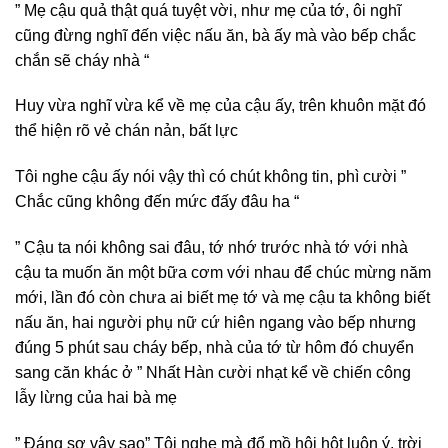
” Mẹ cậu quả thật quá tuyệt vời, như mẹ của tớ, ôi nghĩ
cũng đừng nghĩ đến việc nấu ăn, bà ấy mà vào bếp chắc
chắn sẽ cháy nhà “
Huy vừa nghĩ vừa kể về mẹ của cậu ấy, trên khuôn mặt đó
thể hiện rõ vẻ chán nản, bất lực
Tôi nghe cậu ấy nói vậy thì có chút không tin, phì cười ”
Chắc cũng không đến mức đấy đâu ha “
” Cậu ta nói không sai đâu, tớ nhớ trước nhà tớ với nhà
cậu ta muốn ăn một bữa cơm với nhau để chúc mừng năm
mới, lần đó còn chưa ai biết mẹ tớ và mẹ cậu ta không biết
nấu ăn, hai người phụ nữ cứ hiên ngang vào bếp nhưng
đúng 5 phút sau cháy bếp, nhà của tớ từ hôm đó chuyển
sang căn khác ở ” Nhất Hàn cười nhạt kể về chiến công
lẫy lừng của hai bà mẹ
” Đáng sợ vậy sao” Tôi nghe mà đổ mồ hôi hột luôn ý, trời