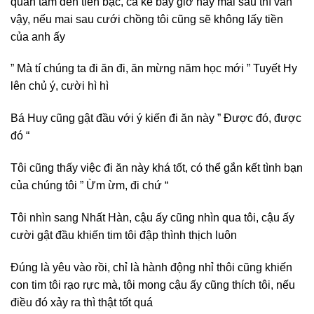
quan tâm đến tiền bạc, cả kể bây giờ hay mai sau thì vẫn
vậy, nếu mai sau cưới chồng tôi cũng sẽ không lấy tiền
của anh ấy
” Mà tí chúng ta đi ăn đi, ăn mừng năm học mới ” Tuyết Hy
lên chủ ý, cười hì hì
Bá Huy cũng gật đầu với ý kiến đi ăn này ” Được đó, được
đó “
Tôi cũng thấy việc đi ăn này khá tốt, có thể gắn kết tình bạn
của chúng tôi ” Ừm ừm, đi chứ “
Tôi nhìn sang Nhất Hàn, cậu ấy cũng nhìn qua tôi, cậu ấy
cười gật đầu khiến tim tôi đập thình thịch luôn
Đúng là yêu vào rồi, chỉ là hành động nhỉ thôi cũng khiến
con tim tôi rạo rực mà, tôi mong cậu ấy cũng thích tôi, nếu
điều đó xảy ra thì thật tốt quá