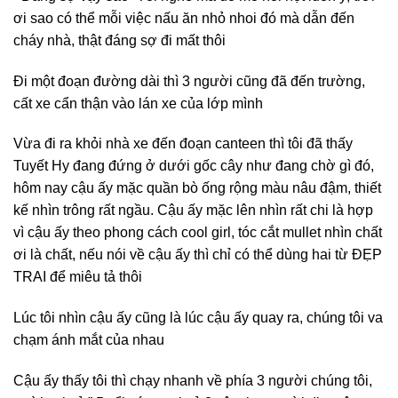
ơi sao có thể mỗi việc nấu ăn nhỏ nhoi đó mà dẫn đến
cháy nhà, thật đáng sợ đi mất thôi
Đi một đoạn đường dài thì 3 người cũng đã đến trường,
cất xe cẩn thận vào lán xe của lớp mình
Vừa đi ra khỏi nhà xe đến đoạn canteen thì tôi đã thấy
Tuyết Hy đang đứng ở dưới gốc cây như đang chờ gì đó,
hôm nay cậu ấy mặc quần bò ống rộng màu nâu đậm, thiết
kế nhìn trông rất ngầu. Cậu ấy mặc lên nhìn rất chi là hợp
vì cậu ấy theo phong cách cool girl, tóc cắt mullet nhìn chất
ơi là chất, nếu nói về cậu ấy thì chỉ có thể dùng hai từ ĐẸP
TRAI để miêu tả thôi
Lúc tôi nhìn cậu ấy cũng là lúc cậu ấy quay ra, chúng tôi va
chạm ánh mắt của nhau
Cậu ấy thấy tôi thì chạy nhanh về phía 3 người chúng tôi,