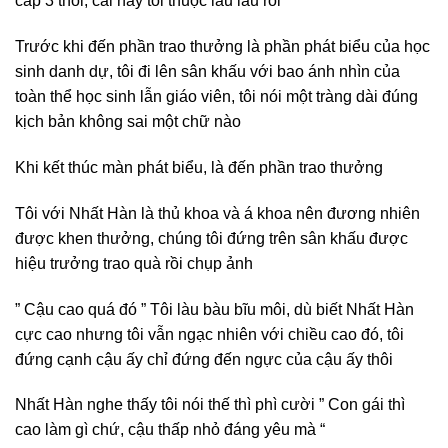
cấp 3 thôi, cái này tôi thuộc làu làu rồi
Trước khi đến phần trao thưởng là phần phát biểu của học
sinh danh dự, tôi đi lên sân khấu với bao ánh nhìn của
toàn thể học sinh lẫn giáo viên, tôi nói một tràng dài đúng
kịch bản không sai một chữ nào
Khi kết thúc màn phát biểu, là đến phần trao thưởng
Tôi với Nhất Hàn là thủ khoa và á khoa nên đương nhiên
được khen thưởng, chúng tôi đứng trên sân khấu được
hiệu trưởng trao quà rồi chụp ảnh
” Cậu cao quá đó ” Tôi làu bàu bĩu môi, dù biết Nhất Hàn
cực cao nhưng tôi vẫn ngạc nhiên với chiều cao đó, tôi
đứng cạnh cậu ấy chỉ đứng đến ngực của cậu ấy thôi
Nhất Hàn nghe thấy tôi nói thế thì phì cười ” Con gái thì
cao làm gì chứ, cậu thấp nhỏ đáng yêu mà “