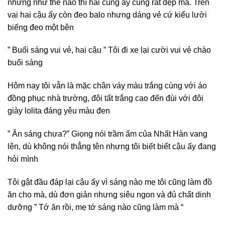
nhưng như thế nào thì hai cũng ấy cũng rất đẹp mà. Trên
vai hai cậu ấy còn đeo balo nhưng dáng vẻ cứ kiểu lười
biếng đeo một bên
” Buổi sáng vui vẻ, hai cậu ” Tôi đi xe lại cười vui vẻ chào
buổi sáng
Hôm nay tôi vẫn là mặc chân váy màu trắng cùng với áo
đồng phục nhà trường, đôi tất trắng cao đến đùi với đôi
giày lolita đáng yêu màu đen
” Ăn sáng chưa?” Giọng nói trầm ấm của Nhất Hàn vang
lên, dù không nói thẳng tên nhưng tôi biết biết cậu ấy đang
hỏi mình
Tôi gật đầu đáp lại cậu ấy vì sáng nào mẹ tôi cũng làm đồ
ăn cho mà, dù đơn giản nhưng siêu ngon và đủ chất dinh
dưỡng ” Tớ ăn rồi, mẹ tớ sáng nào cũng làm mà “